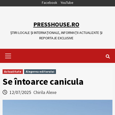
Skip
Facebook
YouTube
to
content
PRESSHOUSE.RO
ȘTIRI LOCALE ȘI INTERNAȚIONALE, INFORMAȚII ACTUALIZATE ȘI
REPORTAJE EXCLUSIVE
Primary
Menu
Actualitate
Alegerea editorului
Se întoarce canicula
12/07/2025
Chirila Alexe