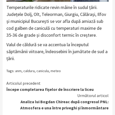
Temperaturile ridicate revin mâine în sudul țării.
Județele Dolj, Olt, Teleorman, Giurgiu, Călărași, Ilfov
și municipiul București se vor afla după amiază sub
cod galben de caniculă cu temperaturi maxime de
35-36 de grade și disconfort termic în creștere.
Valul de căldură se va accentua la începutul
săptămânii viitoare, îndeosebini în jumătate de sud a
țării.
Tags:
anm
,
caldura
,
canicula
,
meteo
Continue
Articolul precedent
Începe completarea fișelor de înscriere la liceu
Reading
Următorul articol
Analiza lui Bogdan Chireac după congresul PNL:
Atmosfera e una între priveghi și înmormântare