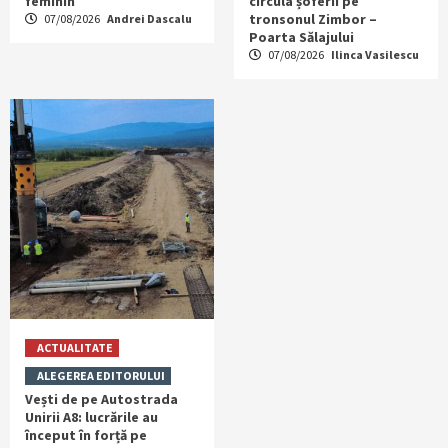
feminin
circula șoferii pe
tronsonul Zimbor –
07/08/2026
Andrei Dascalu
Poarta Sălajului
07/08/2026
Ilinca Vasilescu
ACTUALITATE
ALEGEREA EDITORULUI
Vești de pe Autostrada
Unirii A8: lucrările au
început în forță pe