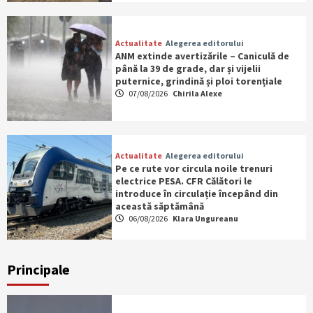
Actualitate
Alegerea editorului
ANM extinde avertizările – Caniculă de
până la 39 de grade, dar și vijelii
puternice, grindină și ploi torențiale
07/08/2026
Chirila Alexe
Actualitate
Alegerea editorului
Pe ce rute vor circula noile trenuri
electrice PESA. CFR Călători le
introduce în circulație începând din
această săptămână
06/08/2026
Klara Ungureanu
Principale