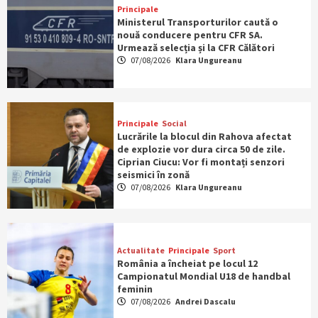
Principale
Ministerul Transporturilor caută o
nouă conducere pentru CFR SA.
Urmează selecția și la CFR Călători
07/08/2026
Klara Ungureanu
Principale
Social
Lucrările la blocul din Rahova afectat
de explozie vor dura circa 50 de zile.
Ciprian Ciucu: Vor fi montați senzori
seismici în zonă
07/08/2026
Klara Ungureanu
Actualitate
Principale
Sport
România a încheiat pe locul 12
Campionatul Mondial U18 de handbal
feminin
07/08/2026
Andrei Dascalu