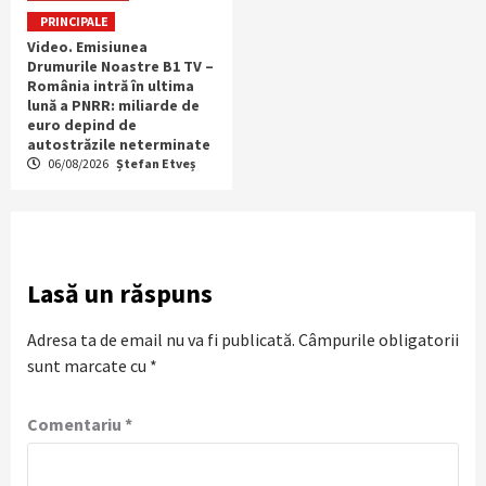
PRINCIPALE
Video. Emisiunea
Drumurile Noastre B1 TV –
România intră în ultima
lună a PNRR: miliarde de
euro depind de
autostrăzile neterminate
06/08/2026
Ștefan Etveș
Lasă un răspuns
Adresa ta de email nu va fi publicată.
Câmpurile obligatorii
sunt marcate cu
*
Comentariu
*