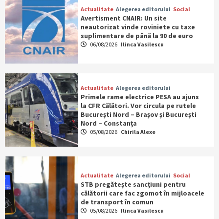
Actualitate
Alegerea editorului
Social
Avertisment CNAIR: Un site
neautorizat vinde roviniete cu taxe
suplimentare de până la 90 de euro
06/08/2026
Ilinca Vasilescu
Actualitate
Alegerea editorului
Primele rame electrice PESA au ajuns
la CFR Călători. Vor circula pe rutele
București Nord – Brașov și București
Nord – Constanța
05/08/2026
Chirila Alexe
Actualitate
Alegerea editorului
Social
STB pregătește sancțiuni pentru
călătorii care fac zgomot în mijloacele
de transport în comun
05/08/2026
Ilinca Vasilescu