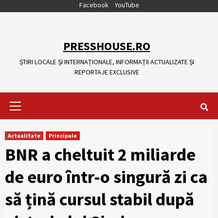
Skip
Facebook
YouTube
to
content
PRESSHOUSE.RO
ȘTIRI LOCALE ȘI INTERNAȚIONALE, INFORMAȚII ACTUALIZATE ȘI
REPORTAJE EXCLUSIVE
Primary
Menu
Actualitate
Principale
BNR a cheltuit 2 miliarde
de euro într-o singură zi ca
să țină cursul stabil după