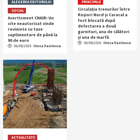
ALEGEREA EDITORULUI
PRINCIPALE
Circulația trenurilor între
SOCIAL
Roșiori Nord și Caracal a
Avertisment CNAIR: Un
fost blocată după
site neautorizat vinde
defectarea a două
roviniete cu taxe
garnituri, una de călători
suplimentare de până la
și una de marfă
90 de euro
06/08/2026
Ilinca Vasilescu
06/08/2026
Ilinca Vasilescu
ACTUALITATE