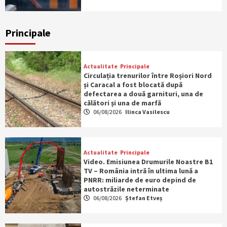
Principale
Actualitate
Principale
Circulația trenurilor între Roșiori Nord
și Caracal a fost blocată după
defectarea a două garnituri, una de
călători și una de marfă
06/08/2026
Ilinca Vasilescu
Actualitate
Principale
Video. Emisiunea Drumurile Noastre B1
TV – România intră în ultima lună a
PNRR: miliarde de euro depind de
autostrăzile neterminate
06/08/2026
Ștefan Etveș