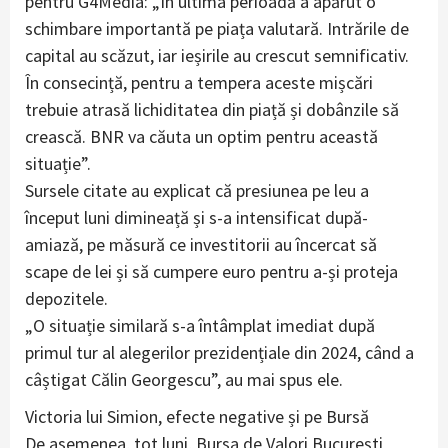
pentru G4Media: „În ultima perioadă a apărut o
schimbare importantă pe piața valutară. Intrările de
capital au scăzut, iar ieșirile au crescut semnificativ.
În consecință, pentru a tempera aceste mișcări
trebuie atrasă lichiditatea din piață și dobânzile să
crească. BNR va căuta un optim pentru această
situație”.
Sursele citate au explicat că presiunea pe leu a
început luni dimineață și s-a intensificat după-
amiază, pe măsură ce investitorii au încercat să
scape de lei și să cumpere euro pentru a-și proteja
depozitele.
„O situație similară s-a întâmplat imediat după
primul tur al alegerilor prezidențiale din 2024, când a
câștigat Călin Georgescu”, au mai spus ele.
Victoria lui Simion, efecte negative și pe Bursă
De asemenea, tot luni, Bursa de Valori București