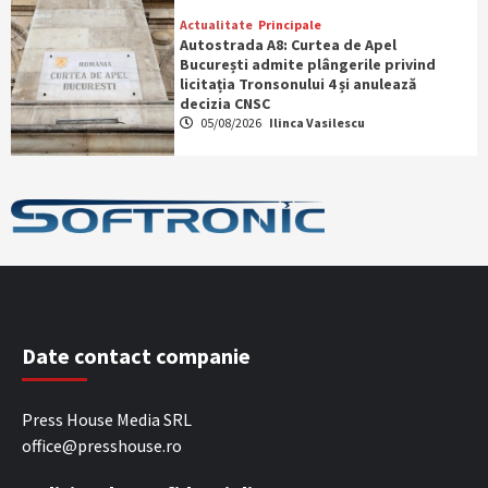
Actualitate
Principale
Autostrada A8: Curtea de Apel
București admite plângerile privind
licitația Tronsonului 4 și anulează
decizia CNSC
05/08/2026
Ilinca Vasilescu
Date contact companie
Press House Media SRL
office@presshouse.ro