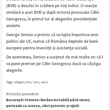
(BVB) a deschis în scădere pe toți indicii. O reacție
similară a avut BVB și după victoria prorusului Călin
Georgescu, în primul tur al alegerilor prezidențiale
anulate.
George Simion a promis că va lupta împotriva unor
politici ale UE, numai că România depinde de banii
europeni pentru investiții și asistența socială.
De asemenea, Simion a susținut de mai multe ori că-l
va pune premier pe Călin Georgescu dacă va câștiga
alegerile.
Tags:
alegeri
,
bnr
,
curs
,
euro
Continue
Articolul precedent
București: Vremea rămâne instabilă până vineri;
Reading
perioade cu averse, vânt puternic și vijelii