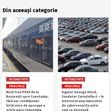
Din aceeași categorie
ACTUALITATE
ACTUALITATE
PRINCIPALE
PRINCIPALE
Noul tren PESA de la
Inginer George Dincă,
București spre Constanța,
fondator Carintellect – În
fără aer condiționat.
interiorul unui laborator
Întârziere de aproape o
de cybersecurity auto:
oră în gara Constanța
cum se testează