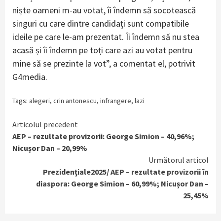
niște oameni m-au votat, îi îndemn să socotească
singuri cu care dintre candidați sunt compatibile
ideile pe care le-am prezentat. Îi îndemn să nu stea
acasă și îi îndemn pe toți care azi au votat pentru
mine să se prezinte la vot”, a comentat el, potrivit
G4media.
Tags:
alegeri
,
crin antonescu
,
infrangere
,
lazi
Continue
Articolul precedent
AEP – rezultate provizorii: George Simion – 40,96%;
Reading
Nicușor Dan – 20,99%
Următorul articol
Prezidenţiale2025/ AEP – rezultate provizorii în
diaspora: George Simion – 60,99%; Nicușor Dan –
25,45%