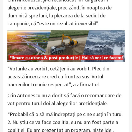
alegerile prezidențiale, precizând, în noaptea de
duminică spre luni, la plecarea de la sediul de
campanie, că “este un rezultat ireversibil”.
“Voturile au vorbit, cetățenii au vorbit. Plec din
această încercare cred cu fruntea sus. Votul
oamenilor trebuie respectat”, a afirmat el.
Crin Antonescu nu a dorit să facă o recomandare de
vot pentru turul doi al alegerilor prezidențiale.
“Probabil că o să mă îndreptați pe cine susțin în turul
2. Nu știu ce va face coaliția, eu nu am fost parte a
coaliției. Eu am prezentat un program, niște idei,