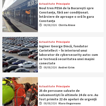
Actualitate
Principale
Noul tren PESA de la București spre
Constanța, fără aer condiționat.
Întârziere de aproape o oră în gara
Constanța
08/08/2026
Chirila Alexe
Actualitate
Principale
Inginer George Dincă, fondator
Carintellect – În interiorul unui
laborator de cybersecurity auto: cum
se testează securitatea unei mașini
conectate
08/08/2026
Andrei Grim
Actualitate
Principale
25 de persoane salvate de
salvamontiști în ultimele 24 de ore. Au
fost primite 22 de apeluri de urgență
08/08/2026
Klara Ungureanu