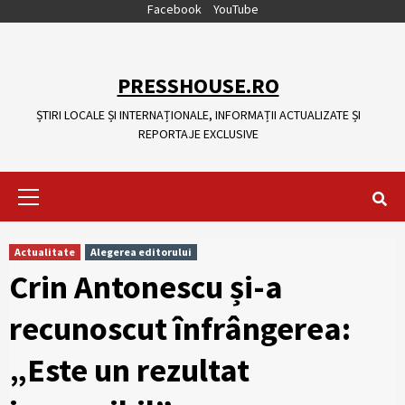
Skip
Facebook
YouTube
to
content
PRESSHOUSE.RO
ȘTIRI LOCALE ȘI INTERNAȚIONALE, INFORMAȚII ACTUALIZATE ȘI
REPORTAJE EXCLUSIVE
Primary
Menu
Actualitate
Alegerea editorului
Crin Antonescu și-a
recunoscut înfrângerea:
„Este un rezultat