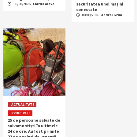
securitatea unei mașini
08/08/2026
Chirila Alexe
conectate
08/08/2026
Andrei Grim
ACTUALITATE
PRINCIPALE
25 de persoane salvate de
salvamontiști în ultimele
24 de ore. Au fost primite
22 de apeluri de urgență