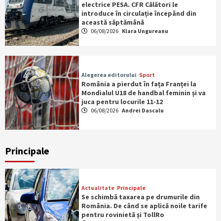
electrice PESA. CFR Călători le
introduce în circulație începând din
această săptămână
06/08/2026
Klara Ungureanu
Alegerea editorului
Sport
România a pierdut în fața Franței la
Mondialul U18 de handbal feminin și va
juca pentru locurile 11-12
06/08/2026
Andrei Dascalu
Principale
Actualitate
Principale
Se schimbă taxarea pe drumurile din
România. De când se aplică noile tarife
pentru rovinietă și TollRo