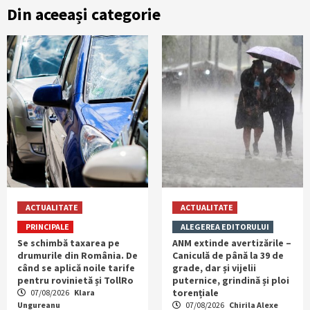
Din aceeași categorie
ACTUALITATE
ACTUALITATE
PRINCIPALE
ALEGEREA EDITORULUI
Se schimbă taxarea pe
ANM extinde avertizările –
drumurile din România. De
Caniculă de până la 39 de
când se aplică noile tarife
grade, dar și vijelii
pentru rovinietă și TollRo
puternice, grindină și ploi
torențiale
07/08/2026
Klara
Ungureanu
07/08/2026
Chirila Alexe