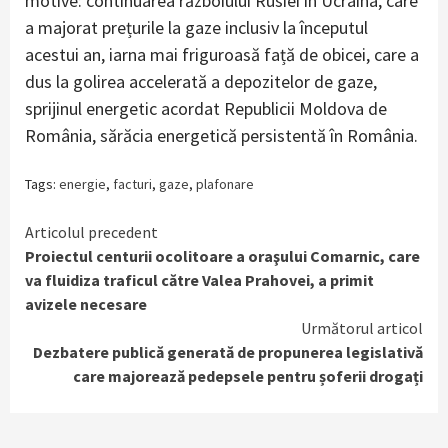
motive: continuarea războiului Rusiei în Ucraina, care
a majorat prețurile la gaze inclusiv la începutul
acestui an, iarna mai friguroasă față de obicei, care a
dus la golirea accelerată a depozitelor de gaze,
sprijinul energetic acordat Republicii Moldova de
România, sărăcia energetică persistentă în România.
Tags:
energie
,
facturi
,
gaze
,
plafonare
Continue
Articolul precedent
Proiectul centurii ocolitoare a oraşului Comarnic, care
Reading
va fluidiza traficul către Valea Prahovei, a primit
avizele necesare
Următorul articol
Dezbatere publică generată de propunerea legislativă
care majorează pedepsele pentru șoferii drogați