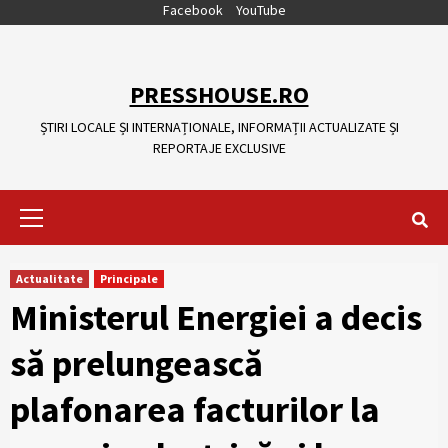
Skip
Facebook
YouTube
to
content
PRESSHOUSE.RO
ȘTIRI LOCALE ȘI INTERNAȚIONALE, INFORMAȚII ACTUALIZATE ȘI
REPORTAJE EXCLUSIVE
Primary
Menu
Actualitate
Principale
Ministerul Energiei a decis
să prelungească
plafonarea facturilor la