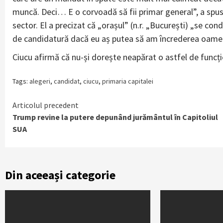
muncă. Deci… E o corvoadă să fii primar general”, a spus
sector. El a precizat că „orașul” (n.r. „București) „se con
de candidatură dacă eu aș putea să am încrederea oamen
Ciucu afirmă că nu-și dorește neapărat o astfel de funcție
Tags:
alegeri
,
candidat
,
ciucu
,
primaria capitalei
Continue
Articolul precedent
Trump revine la putere depunând jurământul în Capitoliul
Reading
SUA
Din aceeași categorie