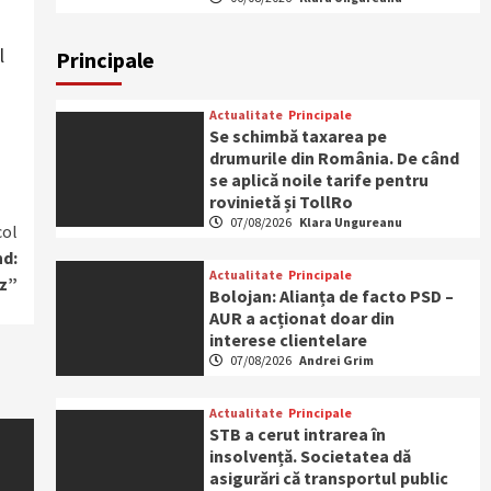
l
Principale
Actualitate
Principale
Se schimbă taxarea pe
drumurile din România. De când
se aplică noile tarife pentru
rovinietă și TollRo
07/08/2026
Klara Ungureanu
col
nd:
Actualitate
Principale
ez”
Bolojan: Alianța de facto PSD –
AUR a acționat doar din
interese clientelare
07/08/2026
Andrei Grim
Actualitate
Principale
STB a cerut intrarea în
insolvență. Societatea dă
asigurări că transportul public