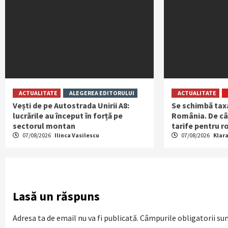
ACTUALITATE
ALEGEREA EDITORULUI
ACTUALITATE
Vești de pe Autostrada Unirii A8:
Se schimbă tax
lucrările au început în forță pe
România. De cân
sectorul montan
tarife pentru ro
07/08/2026
Ilinca Vasilescu
07/08/2026
Klar
Lasă un răspuns
Adresa ta de email nu va fi publicată.
Câmpurile obligatorii su