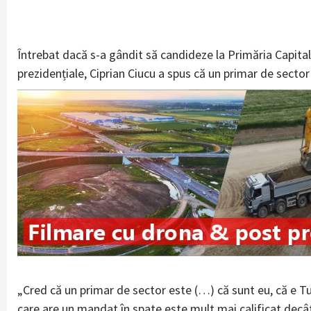
Întrebat dacă s-a gândit să candideze la Primăria Capitale
prezidențiale, Ciprian Ciucu a spus că un primar de sector 
„Cred că un primar de sector este (…) că sunt eu, că e Tu
care are un mandat în spate este mult mai calificat decât o