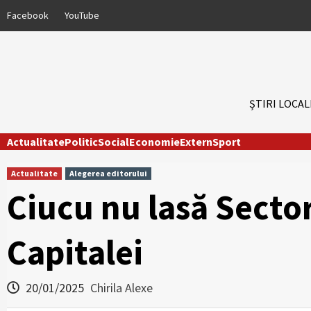
Skip
Facebook
YouTube
to
content
ȘTIRI LOCAL
Actualitate
Politic
Social
Economie
Extern
Sport
Actualitate
Alegerea editorului
Ciucu nu lasă Secto
Capitalei
20/01/2025
Chirila Alexe