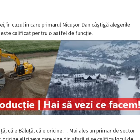
i, în cazul în care primarul Nicușor Dan câștigă alegerile
este calificat pentru o astfel de funcție.
ță, că e Băluță, că e oricine… Mai ales un primar de sector
ricine altcineva care vine din afară și se califica locul de