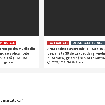
PRINCIPALE
ACTUALITATE
ALEGEREA EDITORULUI
area pe drumurile din
ANM extinde avertizările – Canicul
d se aplică noile
de până la 39 de grade, dar și vijelii
vinietă și TollRo
puternice, grindină și ploi torenția
a Ungureanu
07/08/2026
Chirila Alexe
nt marcate cu
*