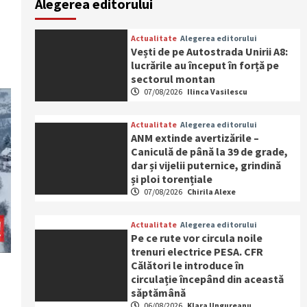
Alegerea editorului
Actualitate
Alegerea editorului
Vești de pe Autostrada Unirii A8:
lucrările au început în forță pe
sectorul montan
07/08/2026
Ilinca Vasilescu
Actualitate
Alegerea editorului
ANM extinde avertizările –
Caniculă de până la 39 de grade,
dar și vijelii puternice, grindină
și ploi torențiale
07/08/2026
Chirila Alexe
Actualitate
Alegerea editorului
Pe ce rute vor circula noile
trenuri electrice PESA. CFR
Călători le introduce în
circulație începând din această
săptămână
06/08/2026
Klara Ungureanu