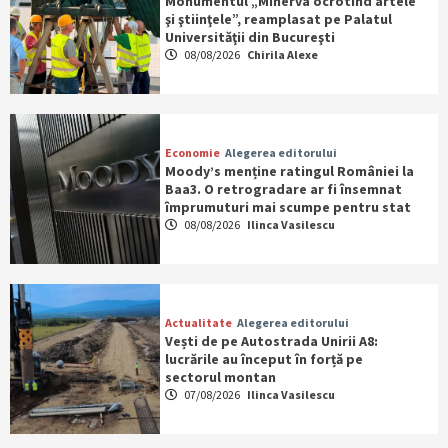
Monumentul „Minerva ocrotind artele
şi ştiinţele”, reamplasat pe Palatul
Universităţii din Bucureşti
08/08/2026
Chirila Alexe
Economie
Alegerea editorului
Moody’s menține ratingul României la
Baa3. O retrogradare ar fi însemnat
împrumuturi mai scumpe pentru stat
08/08/2026
Ilinca Vasilescu
Actualitate
Alegerea editorului
Vești de pe Autostrada Unirii A8:
lucrările au început în forță pe
sectorul montan
07/08/2026
Ilinca Vasilescu