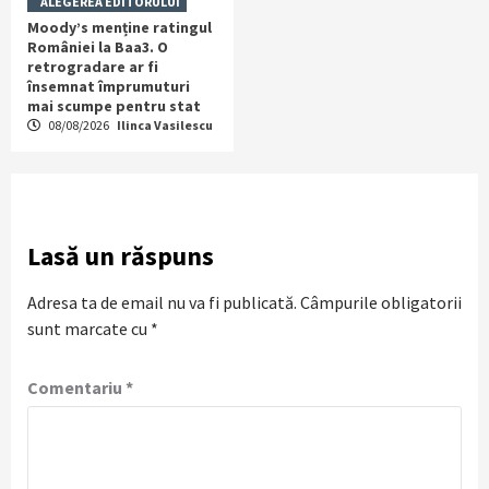
ALEGEREA EDITORULUI
Moody’s menține ratingul
României la Baa3. O
retrogradare ar fi
însemnat împrumuturi
mai scumpe pentru stat
08/08/2026
Ilinca Vasilescu
Lasă un răspuns
Adresa ta de email nu va fi publicată.
Câmpurile obligatorii
sunt marcate cu
*
Comentariu
*