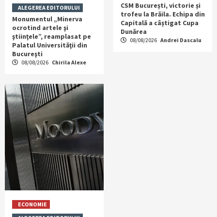
CSM București, victorie și
ALEGEREA EDITORULUI
trofeu la Brăila. Echipa din
Monumentul „Minerva
Capitală a câștigat Cupa
ocrotind artele şi
Dunărea
ştiinţele”, reamplasat pe
08/08/2026
Andrei Dascalu
Palatul Universităţii din
Bucureşti
08/08/2026
Chirila Alexe
ECONOMIE