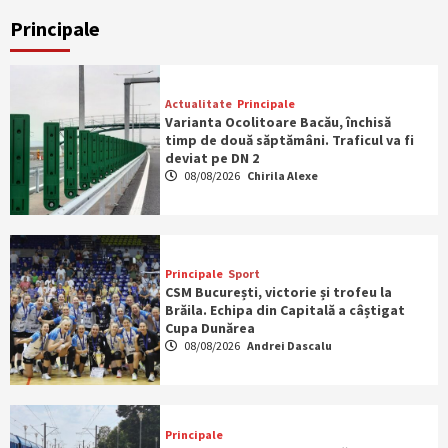
Principale
Actualitate
Principale
Varianta Ocolitoare Bacău, închisă
timp de două săptămâni. Traficul va fi
deviat pe DN 2
08/08/2026
Chirila Alexe
Principale
Sport
CSM București, victorie și trofeu la
Brăila. Echipa din Capitală a câștigat
Cupa Dunărea
08/08/2026
Andrei Dascalu
Principale