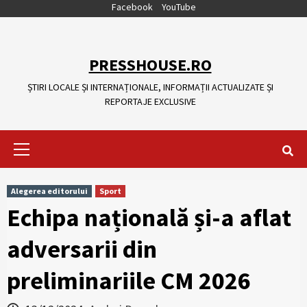
Skip
Facebook
YouTube
to
content
PRESSHOUSE.RO
ȘTIRI LOCALE ȘI INTERNAȚIONALE, INFORMAȚII ACTUALIZATE ȘI
REPORTAJE EXCLUSIVE
Primary
Menu
Alegerea editorului
Sport
Echipa națională și-a aflat
adversarii din
preliminariile CM 2026