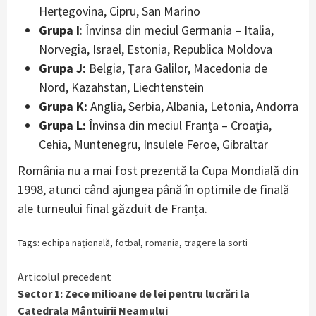
Herțegovina, Cipru, San Marino
Grupa I
: Învinsa din meciul Germania – Italia,
Norvegia, Israel, Estonia, Republica Moldova
Grupa J:
Belgia, Țara Galilor, Macedonia de
Nord, Kazahstan, Liechtenstein
Grupa K:
Anglia, Serbia, Albania, Letonia, Andorra
Grupa L:
Învinsa din meciul Franța – Croația,
Cehia, Muntenegru, Insulele Feroe, Gibraltar
România nu a mai fost prezentă la Cupa Mondială din
1998, atunci când ajungea până în optimile de finală
ale turneului final găzduit de Franța.
Tags:
echipa națională
,
fotbal
,
romania
,
tragere la sorti
Continue
Articolul precedent
Sector 1: Zece milioane de lei pentru lucrări la
Reading
Catedrala Mântuirii Neamului