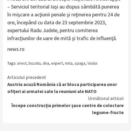
– Serviciul teritorial Iaşi au dispus sâmbătă punerea
în mişcare a acţiunii penale şi reţinerea pentru 24 de
ore, începând cu data de 23 septembrie 2023,
expertului Radu Judele, pentru comiterea
infracţiunilor de uare de mită şi trafic de influenţă.
news.ro
Tags:
arest
,
buzatu
,
dna
,
expert
,
mita
,
spaga
,
Vaslui
Continue
Articolul precedent
Austria acuză România că ar bloca participarea unor
Reading
ofițeri ai armatei sale la reuniuni ale NATO
Următorul articol
Începe construcția primelor șase centre de colectare
legume-fructe