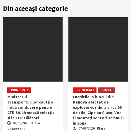
Din aceeași categorie
PRINCIPALE
PRINCIPALE
SOCIAL
Ministerul
Lucrările la blocul din
Transporturilor caută o
Rahova afectat de
nouă conducere pentru
explozie vor dura circa 50
CFR SA. Urmează selecția
de zile. Ciprian Ciucu: Vor
și la CFR Călători
fi montați senzori seismici
în zonă
07/08/2026
Klara
Ungureanu
07/08/2026
Klara