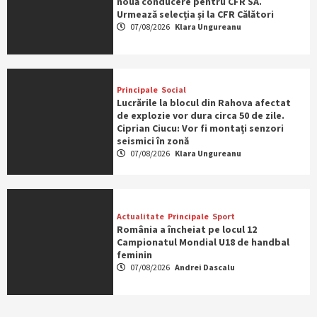
nouă conducere pentru CFR SA.
Urmează selecția și la CFR Călători
07/08/2026
Klara Ungureanu
Principale
Social
Lucrările la blocul din Rahova afectat
de explozie vor dura circa 50 de zile.
Ciprian Ciucu: Vor fi montați senzori
seismici în zonă
07/08/2026
Klara Ungureanu
Actualitate
Principale
Sport
România a încheiat pe locul 12
Campionatul Mondial U18 de handbal
feminin
07/08/2026
Andrei Dascalu