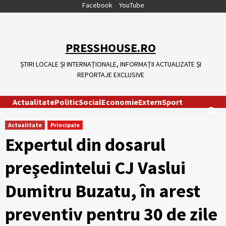
Skip
Facebook
YouTube
to
content
PRESSHOUSE.RO
ȘTIRI LOCALE ȘI INTERNAȚIONALE, INFORMAȚII ACTUALIZATE ȘI
REPORTAJE EXCLUSIVE
Actualitate
Politic
Social
Economie
Extern
Sport
Actualitate
Principale
Expertul din dosarul
preşedintelui CJ Vaslui
Dumitru Buzatu, în arest
preventiv pentru 30 de zile