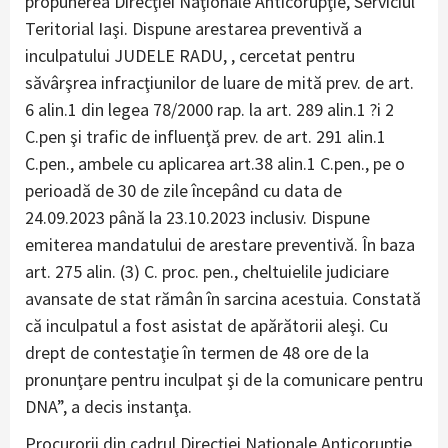
propunerea Direcţiei Naţionale Anticorupţie, Serviciul
Teritorial Iaşi. Dispune arestarea preventivă a
inculpatului JUDELE RADU, , cercetat pentru
săvârşrea infracţiunilor de luare de mită prev. de art.
6 alin.1 din legea 78/2000 rap. la art. 289 alin.1 ?i 2
C.pen şi trafic de influenţă prev. de art. 291 alin.1
C.pen., ambele cu aplicarea art.38 alin.1 C.pen., pe o
perioadă de 30 de zile începând cu data de
24.09.2023 până la 23.10.2023 inclusiv. Dispune
emiterea mandatului de arestare preventivă. În baza
art. 275 alin. (3) C. proc. pen., cheltuielile judiciare
avansate de stat rămân în sarcina acestuia. Constată
că inculpatul a fost asistat de apărătorii aleşi. Cu
drept de contestaţie în termen de 48 ore de la
pronunţare pentru inculpat şi de la comunicare pentru
DNA”, a decis instanţa.
Procurorii din cadrul Direcţiei Naţionale Anticorupţie