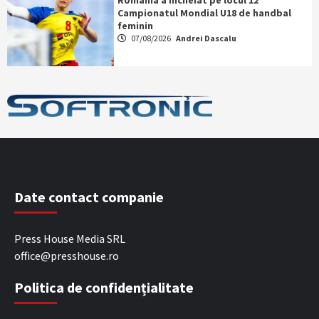
România a încheiat pe locul 12
Campionatul Mondial U18 de handbal
feminin
07/08/2026
Andrei Dascalu
Date contact companie
Press House Media SRL
office@presshouse.ro
Politica de confidențialitate