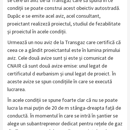
se cere un aviz de la Transgaz care să spună în ce
condiții se poate construi acest obeictiv autostradă.
Dupăc e se emite acel aviz, acel consultant,
proeictant realizeză proiectul, studiul de fezabilitate
și proeictul în acele condiții.
Urmează un nou aviz de la Transgaz care certifică că
ceea ce a gândit proeictantul este în lumina primului
aviz. Cele două avize sunt și este și comunicat de
CNAIR că sunt două avize emise: unul legat de
certificatul d eurbanism și unul legat de proeict. În
aceste avize se spun condițiile în care se execută
lucrarea.
În acele condiții se spune foarte clar că nu se poate
lucra la mai puțin de 20 de m stânga-dreapta față de
conductă. În momentul în care se intră în șantier se
alege un subantreprenor dedicat pentru rețele de gaz