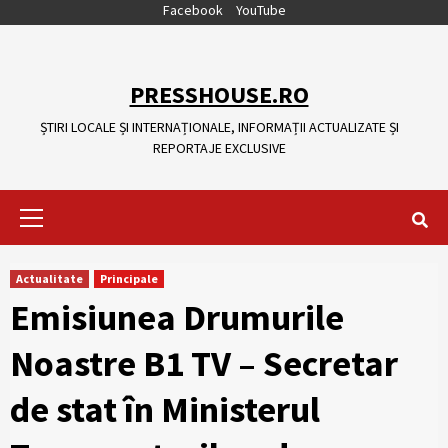
Skip
Facebook
YouTube
to
content
PRESSHOUSE.RO
ȘTIRI LOCALE ȘI INTERNAȚIONALE, INFORMAȚII ACTUALIZATE ȘI
REPORTAJE EXCLUSIVE
Primary
Menu
Actualitate
Principale
Emisiunea Drumurile
Noastre B1 TV – Secretar
de stat în Ministerul