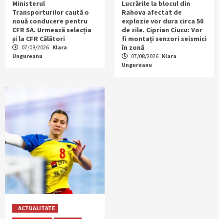
Ministerul
Lucrările la blocul din
Transporturilor caută o
Rahova afectat de
nouă conducere pentru
explozie vor dura circa 50
CFR SA. Urmează selecția
de zile. Ciprian Ciucu: Vor
și la CFR Călători
fi montați senzori seismici
în zonă
07/08/2026
Klara
Ungureanu
07/08/2026
Klara
Ungureanu
ACTUALITATE