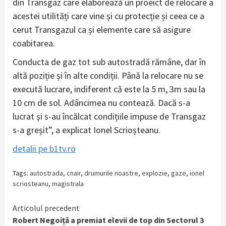
din Transgaz care elaborează un proeict de relocare a
acestei utilități care vine și cu protecție și ceea ce a
cerut Transgazul ca și elemente care să asigure
coabitarea.
Conducta de gaz tot sub autostradă rămâne, dar în
altă poziție și în alte condiții. Până la relocare nu se
execută lucrare, indiferent că este la 5 m, 3m sau la
10 cm de sol. Adâncimea nu contează. Dacă s-a
lucrat și s-au încălcat condițiile impuse de Transgaz
s-a greșit”, a explicat Ionel Scrioșteanu.
detalii pe b1tv.ro
Tags:
autostrada
,
cnair
,
drumurile noastre
,
explozie
,
gaze
,
ionel
scriosteanu
,
magistrala
Continue
Articolul precedent
Robert Negoiță a premiat elevii de top din Sectorul 3