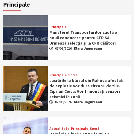
Principale
Principale
Ministerul Transporturilor caută o
nouă conducere pentru CFR SA.
Urmează selecția și la CFR Călători
07/08/2026
Klara Ungureanu
Principale
Social
Lucrările la blocul din Rahova afectat
de explozie vor dura circa 50 de zile.
Ciprian Ciucu: Vor fi montați senzori
seismici în zonă
07/08/2026
Klara Ungureanu
Actualitate
Principale
Sport