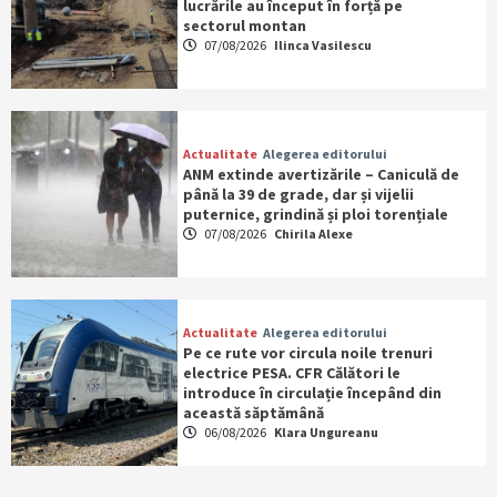
lucrările au început în forță pe
sectorul montan
07/08/2026
Ilinca Vasilescu
Actualitate
Alegerea editorului
ANM extinde avertizările – Caniculă de
până la 39 de grade, dar și vijelii
puternice, grindină și ploi torențiale
07/08/2026
Chirila Alexe
Actualitate
Alegerea editorului
Pe ce rute vor circula noile trenuri
electrice PESA. CFR Călători le
introduce în circulație începând din
această săptămână
06/08/2026
Klara Ungureanu