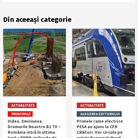
Din aceeași categorie
ACTUALITATE
ACTUALITATE
PRINCIPALE
ALEGEREA EDITORULUI
Video. Emisiunea
Primele rame electrice
Drumurile Noastre B1 TV –
PESA au ajuns la CFR
România intră în ultima
Călători. Vor circula pe
lună a PNRR: miliarde de
rutele București Nord –