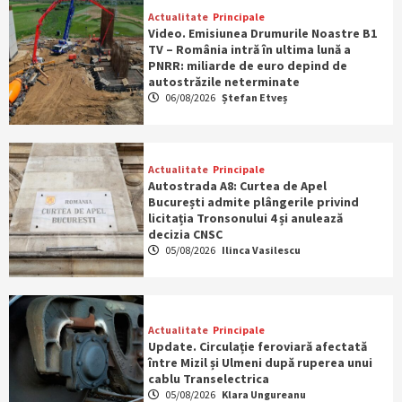
Actualitate
Principale
Video. Emisiunea Drumurile Noastre B1
TV – România intră în ultima lună a
PNRR: miliarde de euro depind de
autostrăzile neterminate
06/08/2026
Ștefan Etveș
Actualitate
Principale
Autostrada A8: Curtea de Apel
București admite plângerile privind
licitația Tronsonului 4 și anulează
decizia CNSC
05/08/2026
Ilinca Vasilescu
Actualitate
Principale
Update. Circulație feroviară afectată
între Mizil și Ulmeni după ruperea unui
cablu Transelectrica
05/08/2026
Klara Ungureanu