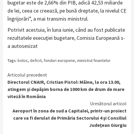
bugetar este de 2,66% din PIB, adică 42,53 miliarde
de lei, ceea ce creează, pe bună dreptate, la nivelul CE
îngrijorări”, a mai transmis ministrul.
Potrivit acestuia, în luna iunie, când au fost publicate
rezultatele execuţiei bugetare, Comisia Europeană s-
a autosesizat
Tags:
bolos
,
deficit
,
fonduri europene
,
ministrul finantelor
Continue
Articolul precedent
Directorul CNAIR, Cristian Pistol: Mâine, la ora 13.00,
Reading
atingem şi depăşim borna de 1000 km de drum de mare
viteză în România
Următorul articol
Aeroport în zona de sud a Capitalei, printr-un proiect
care va fi derulat de Primăria Sectorului 4 şi Consiliul
Judeţean Giurgiu