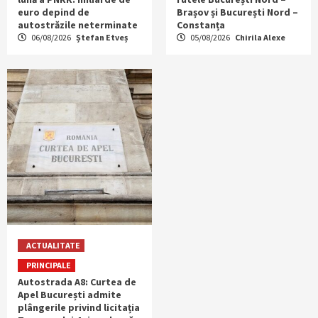
euro depind de
Brașov și București Nord –
autostrăzile neterminate
Constanța
06/08/2026
Ștefan Etveș
05/08/2026
Chirila Alexe
ACTUALITATE
PRINCIPALE
Autostrada A8: Curtea de
Apel București admite
plângerile privind licitația