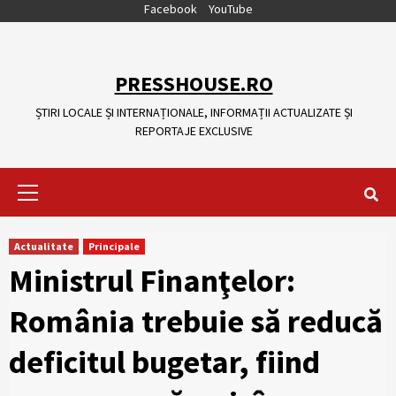
Skip
Facebook
YouTube
to
content
PRESSHOUSE.RO
ȘTIRI LOCALE ȘI INTERNAȚIONALE, INFORMAȚII ACTUALIZATE ȘI
REPORTAJE EXCLUSIVE
Primary
Menu
Actualitate
Principale
Ministrul Finanţelor:
România trebuie să reducă
deficitul bugetar, fiind