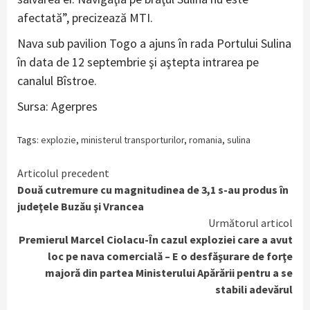
afectată”, precizează MTI.
Nava sub pavilion Togo a ajuns în rada Portului Sulina
în data de 12 septembrie şi aştepta intrarea pe
canalul Bîstroe.
Sursa: Agerpres
Tags:
explozie
,
ministerul transporturilor
,
romania
,
sulina
Continue
Articolul precedent
Două cutremure cu magnitudinea de 3,1 s-au produs în
Reading
judeţele Buzău şi Vrancea
Următorul articol
Premierul Marcel Ciolacu-În cazul exploziei care a avut
loc pe nava comercială – E o desfăşurare de forţe
majoră din partea Ministerului Apărării pentru a se
stabili adevărul