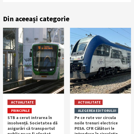
Din aceeași categorie
ACTUALITATE
ACTUALITATE
PRINCIPALE
ALEGEREA EDITORULUI
STB a cerut intrarea în
Pe ce rute vor circula
insolvență. Societatea dă
noile trenuri electrice
asigurări că transportul
PESA. CFR Călători le
public nu va fi afectat
introduce în circulație