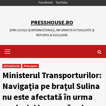
Skip
Facebook
YouTube
to
content
PRESSHOUSE.RO
ȘTIRI LOCALE ȘI INTERNAȚIONALE, INFORMAȚII ACTUALIZATE ȘI
REPORTAJE EXCLUSIVE
Primary
Menu
Actualitate
Principale
Ministerul Transporturilor:
Navigaţia pe braţul Sulina
nu este afectată în urma