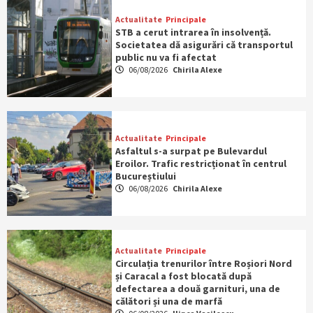
Actualitate
Principale
STB a cerut intrarea în insolvență.
Societatea dă asigurări că transportul
public nu va fi afectat
06/08/2026
Chirila Alexe
Actualitate
Principale
Asfaltul s-a surpat pe Bulevardul
Eroilor. Trafic restricționat în centrul
Bucureștiului
06/08/2026
Chirila Alexe
Actualitate
Principale
Circulația trenurilor între Roșiori Nord
și Caracal a fost blocată după
defectarea a două garnituri, una de
călători și una de marfă