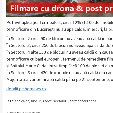
Potrivit aplicației Termoalert, circa 12% (1.100 de imobi
termoficare din București nu au apă caldă, miercuri, la pr
În Sectorul 2 circa 90 de blocuri nu aveau apă caldă în p
În Sectorul 3, circa 250 de blocuri nu aveau apă caldă de 
În Sectorul 4 alte 130 de blocuri nu aveau caldă din cauz
termoficare cu bani europeni, termenul de remediere fiin
și Spitalul Marie Curie. Între timp, încă 100 de blocuri au 
În Sectorul 6 circa 420 de imobile nu au apă caldă din cauz
Majoritatea vor primi apă caldă până pe 21 septembrie, or
detalii pe hornews.ro
Tags:
apa calda
,
blocuri
,
radet
,
sectorul 3
,
termoenergetica