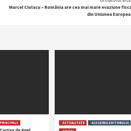
Următorul arti
Marcel Ciolacu – România are cea mai mare evaziune fisc
din Uniunea Europea
PRINCIPALE
ACTUALITATE
ALEGEREA EDITORULUI
 Curtea de Apel
SOCIAL