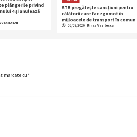
e plângerile privind
STB pregătește sancțiuni pentru
nului 4 și anulează
călătorii care fac zgomot în
mijloacele de transport în comun
a Vasilescu
05/08/2026
Ilinca Vasilescu
nt marcate cu
*