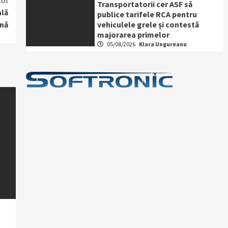
col
Transportatorii cer ASF să
ală
publice tarifele RCA pentru
vehiculele grele și contestă
nă
majorarea primelor
05/08/2026
Klara Ungureanu