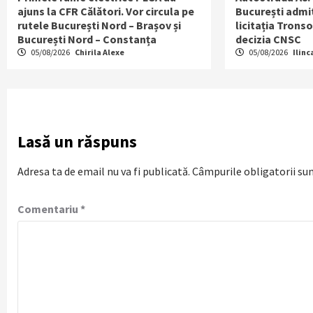
ajuns la CFR Călători. Vor circula pe
București admit
rutele București Nord – Brașov și
licitația Tronso
București Nord – Constanța
decizia CNSC
05/08/2026
Chirila Alexe
05/08/2026
Ilinc
Lasă un răspuns
Adresa ta de email nu va fi publicată.
Câmpurile obligatorii su
Comentariu
*