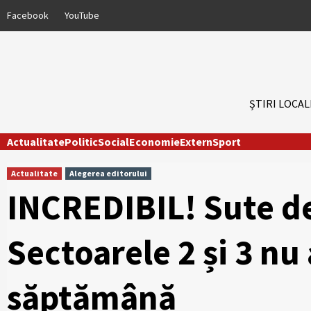
Skip
Facebook
YouTube
to
content
ȘTIRI LOCAL
Actualitate
Politic
Social
Economie
Extern
Sport
Actualitate
Alegerea editorului
INCREDIBIL! Sute de
Sectoarele 2 și 3 nu
săptămână