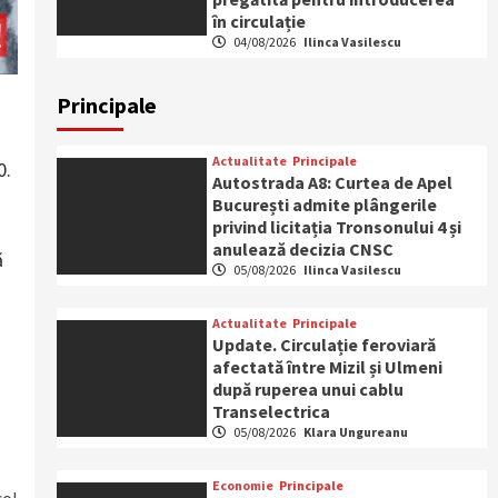
în circulație
04/08/2026
Ilinca Vasilescu
Principale
Actualitate
Principale
0.
Autostrada A8: Curtea de Apel
București admite plângerile
privind licitația Tronsonului 4 și
anulează decizia CNSC
ă
05/08/2026
Ilinca Vasilescu
Actualitate
Principale
Update. Circulație feroviară
afectată între Mizil și Ulmeni
după ruperea unui cablu
Transelectrica
05/08/2026
Klara Ungureanu
Economie
Principale