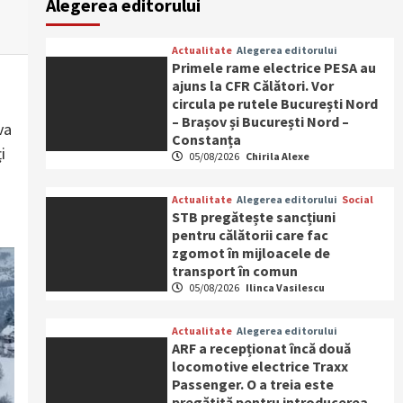
Alegerea editorului
Actualitate
Alegerea editorului
Primele rame electrice PESA au
ajuns la CFR Călători. Vor
circula pe rutele București Nord
– Brașov și București Nord –
va
Constanța
i
05/08/2026
Chirila Alexe
Actualitate
Alegerea editorului
Social
STB pregătește sancțiuni
pentru călătorii care fac
zgomot în mijloacele de
transport în comun
05/08/2026
Ilinca Vasilescu
Actualitate
Alegerea editorului
ARF a recepționat încă două
locomotive electrice Traxx
Passenger. O a treia este
pregătită pentru introducerea