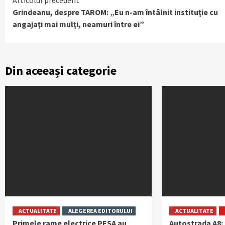
Continue
Articolul precedent
Grindeanu, despre TAROM: „Eu n-am întâlnit instituţie cu
Reading
angajaţi mai mulţi, neamuri între ei”
Din aceeași categorie
ACTUALITATE
ALEGEREA EDITORULUI
ACTUALITATE
Primele rame electrice PESA au
Autostrada A8: