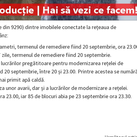
le din 9290) dintre imobilele conectate la rețeaua de
ânz:
arametri, termenul de remediere fiind 20 septembrie, ora 23.0
7 zile, termenul de remediere fiind 20 septembrie.
a lucrărilor pregătitoare pentru modernizarea rețelei de
d 20 septembrie, între 20 și 23.00. Printre acestea se număr
mai primit apă caldă.
a unor avarii, dar și a lucrărilor de modernizare a rețelei.
a 23.00, iar 85 de blocuri abia pe 23 septembrie ora 23.30.