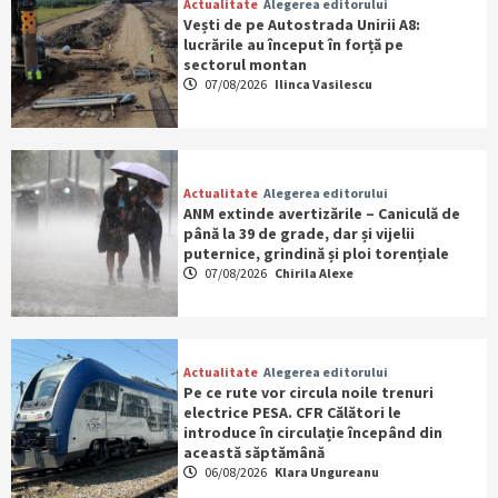
Actualitate
Alegerea editorului
Vești de pe Autostrada Unirii A8:
lucrările au început în forță pe
sectorul montan
07/08/2026
Ilinca Vasilescu
Actualitate
Alegerea editorului
ANM extinde avertizările – Caniculă de
până la 39 de grade, dar și vijelii
puternice, grindină și ploi torențiale
07/08/2026
Chirila Alexe
Actualitate
Alegerea editorului
Pe ce rute vor circula noile trenuri
electrice PESA. CFR Călători le
introduce în circulație începând din
această săptămână
06/08/2026
Klara Ungureanu