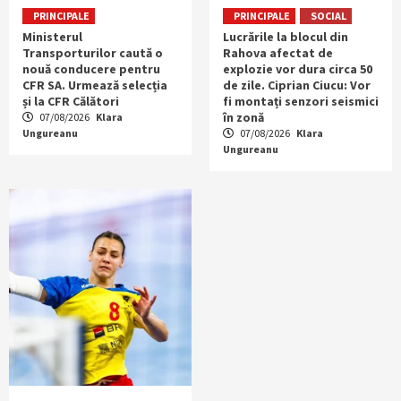
PRINCIPALE
PRINCIPALE
SOCIAL
Ministerul
Lucrările la blocul din
Transporturilor caută o
Rahova afectat de
nouă conducere pentru
explozie vor dura circa 50
CFR SA. Urmează selecția
de zile. Ciprian Ciucu: Vor
și la CFR Călători
fi montați senzori seismici
în zonă
07/08/2026
Klara
Ungureanu
07/08/2026
Klara
Ungureanu