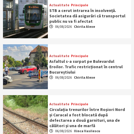
Actualitate
Principale
STB a cerut intrarea în insolvență.
Societatea dă asigurări că transportul
public nu va fi afectat
06/08/2026
Chirila Alexe
Actualitate
Principale
Asfaltul s-a surpat pe Bulevardul
Eroilor. Trafic restricționat în centrul
Bucureștiului
06/08/2026
Chirila Alexe
Actualitate
Principale
Circulația trenurilor între Roșiori Nord
și Caracal a fost blocată după
defectarea a două garnituri, una de
călători și una de marfă
06/08/2026
Ilinca Vasilescu