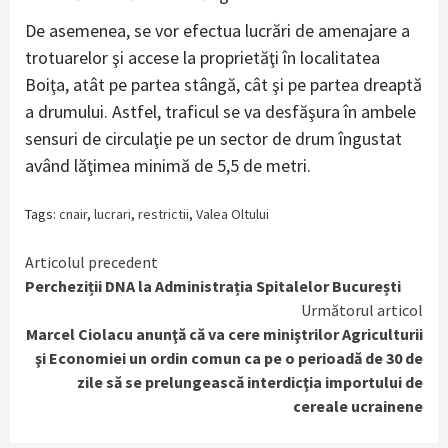
De asemenea, se vor efectua lucrări de amenajare a
trotuarelor şi accese la proprietăţi în localitatea
Boiţa, atât pe partea stângă, cât şi pe partea dreaptă
a drumului. Astfel, traficul se va desfăşura în ambele
sensuri de circulaţie pe un sector de drum îngustat
având lăţimea minimă de 5,5 de metri.
Tags:
cnair
,
lucrari
,
restrictii
,
Valea Oltului
Continue
Articolul precedent
Percheziții DNA la Administrația Spitalelor București
Reading
Următorul articol
Marcel Ciolacu anunţă că va cere miniştrilor Agriculturii
şi Economiei un ordin comun ca pe o perioadă de 30 de
zile să se prelungească interdicţia importului de
cereale ucrainene