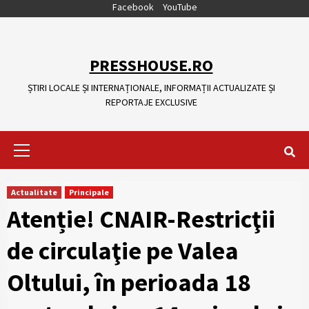
Skip
Facebook
YouTube
to
content
PRESSHOUSE.RO
ȘTIRI LOCALE ȘI INTERNAȚIONALE, INFORMAȚII ACTUALIZATE ȘI
REPORTAJE EXCLUSIVE
Primary
Menu
Actualitate
Principale
Atenție! CNAIR-Restricţii
de circulaţie pe Valea
Oltului, în perioada 18