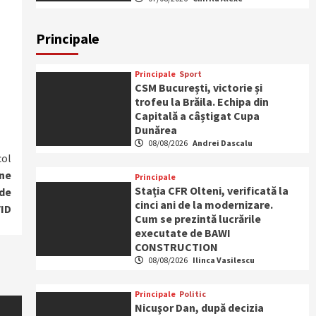
Principale
Principale
Sport
CSM București, victorie și
trofeu la Brăila. Echipa din
Capitală a câștigat Cupa
Dunărea
08/08/2026
Andrei Dascalu
col
ane
Principale
Stația CFR Olteni, verificată la
 de
cinci ani de la modernizare.
ID
Cum se prezintă lucrările
executate de BAWI
CONSTRUCTION
08/08/2026
Ilinca Vasilescu
Principale
Politic
Nicuşor Dan, după decizia