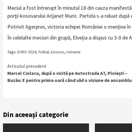
Meciul a fost întrerupt în minutul 18 din cauza manifestăr
porţii kosovarului Arijanet Muric. Partida s-a reluat dup
Potrivit Agerpres, victoria echipei României o menține în c
În celelalte meciuri din grupă, Elveţia a dispus cu 3-0 de A
Tags:
EURO 2024
,
fotbal
,
kosovo
,
romania
Continue
Articolul precedent
Marcel Ciolacu, după o vizită pe Autostrada A7, Ploieşti –
Reading
Buzău: E pentru prima oară când văd o viziune de ansamblu
Din aceeași categorie