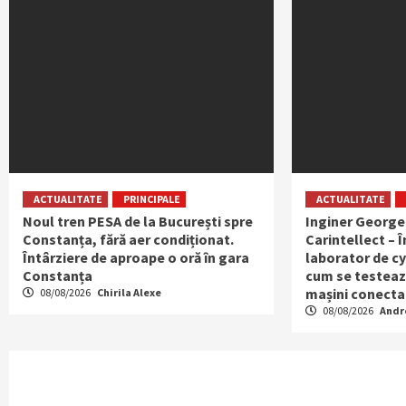
ACTUALITATE
PRINCIPALE
ACTUALITATE
Noul tren PESA de la București spre
Inginer George
Constanța, fără aer condiționat.
Carintellect – Î
Întârziere de aproape o oră în gara
laborator de cy
Constanța
cum se testeaz
mașini conecta
08/08/2026
Chirila Alexe
08/08/2026
Andr