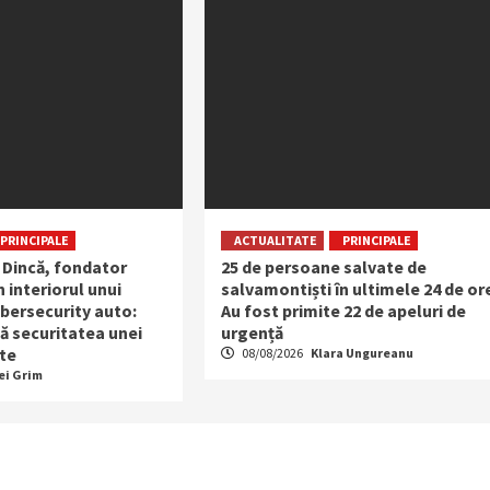
PRINCIPALE
ACTUALITATE
PRINCIPALE
 Dincă, fondator
25 de persoane salvate de
n interiorul unui
salvamontiști în ultimele 24 de or
bersecurity auto:
Au fost primite 22 de apeluri de
ă securitatea unei
urgență
te
08/08/2026
Klara Ungureanu
ei Grim