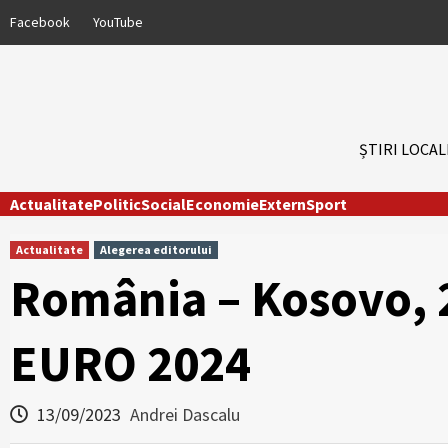
Skip
Facebook
YouTube
to
content
ȘTIRI LOCAL
Actualitate
Politic
Social
Economie
Extern
Sport
Actualitate
Alegerea editorului
România – Kosovo, 2
EURO 2024
13/09/2023
Andrei Dascalu