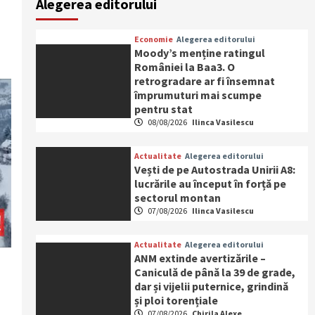
Alegerea editorului
Economie
Alegerea editorului
Moody’s menține ratingul
României la Baa3. O
retrogradare ar fi însemnat
împrumuturi mai scumpe
pentru stat
08/08/2026
Ilinca Vasilescu
Actualitate
Alegerea editorului
Vești de pe Autostrada Unirii A8:
lucrările au început în forță pe
sectorul montan
07/08/2026
Ilinca Vasilescu
Actualitate
Alegerea editorului
ANM extinde avertizările –
Caniculă de până la 39 de grade,
dar și vijelii puternice, grindină
și ploi torențiale
07/08/2026
Chirila Alexe