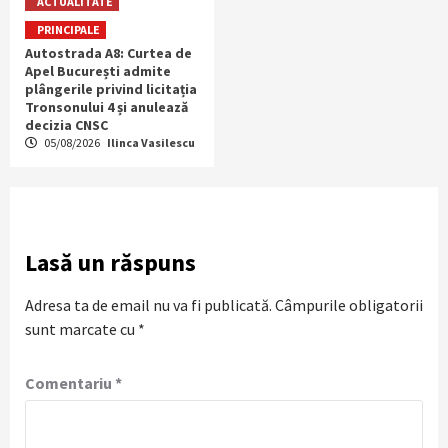
ACTUALITATE
PRINCIPALE
Autostrada A8: Curtea de
Apel București admite
plângerile privind licitația
Tronsonului 4 și anulează
decizia CNSC
05/08/2026
Ilinca Vasilescu
Lasă un răspuns
Adresa ta de email nu va fi publicată.
Câmpurile obligatorii
sunt marcate cu
*
Comentariu
*