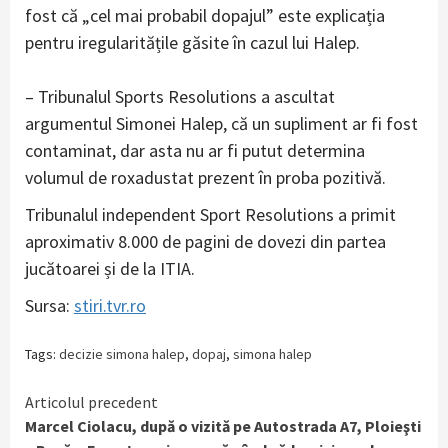
fost că „cel mai probabil dopajul” este explicația
pentru iregularitățile găsite în cazul lui Halep.
– Tribunalul Sports Resolutions a ascultat
argumentul Simonei Halep, că un supliment ar fi fost
contaminat, dar asta nu ar fi putut determina
volumul de roxadustat prezent în proba pozitivă.
Tribunalul independent Sport Resolutions a primit
aproximativ 8.000 de pagini de dovezi din partea
jucătoarei și de la ITIA.
Sursa:
stiri.tvr.ro
Tags:
decizie simona halep
,
dopaj
,
simona halep
Continue
Articolul precedent
Marcel Ciolacu, după o vizită pe Autostrada A7, Ploieşti
Reading