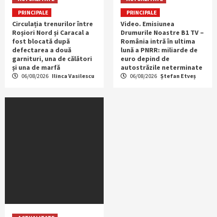
PRINCIPALE
PRINCIPALE
Circulația trenurilor între
Video. Emisiunea
Roșiori Nord și Caracal a
Drumurile Noastre B1 TV –
fost blocată după
România intră în ultima
defectarea a două
lună a PNRR: miliarde de
garnituri, una de călători
euro depind de
și una de marfă
autostrăzile neterminate
06/08/2026
Ilinca Vasilescu
06/08/2026
Ștefan Etveș