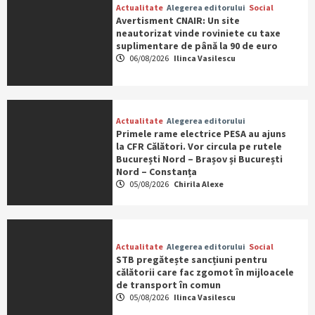
Actualitate
Alegerea editorului
Social
Avertisment CNAIR: Un site
neautorizat vinde roviniete cu taxe
suplimentare de până la 90 de euro
06/08/2026
Ilinca Vasilescu
Actualitate
Alegerea editorului
Primele rame electrice PESA au ajuns
la CFR Călători. Vor circula pe rutele
București Nord – Brașov și București
Nord – Constanța
05/08/2026
Chirila Alexe
Actualitate
Alegerea editorului
Social
STB pregătește sancțiuni pentru
călătorii care fac zgomot în mijloacele
de transport în comun
05/08/2026
Ilinca Vasilescu