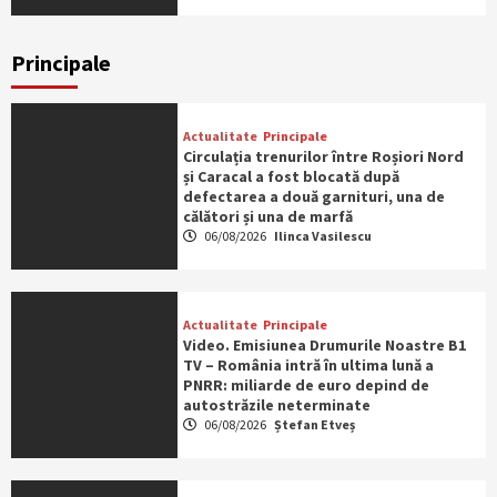
Principale
Actualitate
Principale
Circulația trenurilor între Roșiori Nord
și Caracal a fost blocată după
defectarea a două garnituri, una de
călători și una de marfă
06/08/2026
Ilinca Vasilescu
Actualitate
Principale
Video. Emisiunea Drumurile Noastre B1
TV – România intră în ultima lună a
PNRR: miliarde de euro depind de
autostrăzile neterminate
06/08/2026
Ștefan Etveș