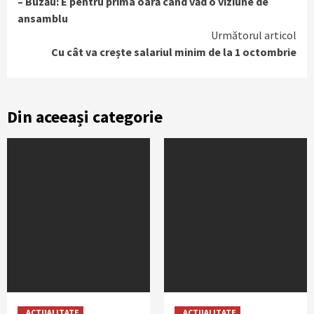
– Buzău: E pentru prima oară când văd o viziune de
ansamblu
Următorul articol
Cu cât va crește salariul minim de la 1 octombrie
Din aceeași categorie
ACTUALITATE
ACTUALITATE