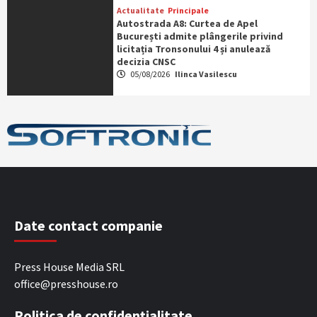
Actualitate
Principale
Autostrada A8: Curtea de Apel
București admite plângerile privind
licitația Tronsonului 4 și anulează
decizia CNSC
05/08/2026
Ilinca Vasilescu
Date contact companie
Press House Media SRL
office@presshouse.ro
Politica de confidențialitate