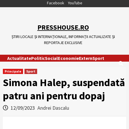
Skip
Facebook
YouTube
to
content
PRESSHOUSE.RO
ȘTIRI LOCALE ȘI INTERNAȚIONALE, INFORMAȚII ACTUALIZATE ȘI
REPORTAJE EXCLUSIVE
Actualitate
Politic
Social
Economie
Extern
Sport
Principale
Sport
Simona Halep, suspendată
patru ani pentru dopaj
12/09/2023
Andrei Dascalu