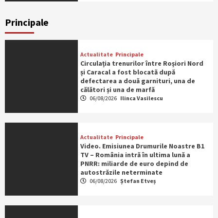
Principale
Actualitate
Principale
Circulația trenurilor între Roșiori Nord
și Caracal a fost blocată după
defectarea a două garnituri, una de
călători și una de marfă
06/08/2026
Ilinca Vasilescu
Actualitate
Principale
Video. Emisiunea Drumurile Noastre B1
TV – România intră în ultima lună a
PNRR: miliarde de euro depind de
autostrăzile neterminate
06/08/2026
Ștefan Etveș