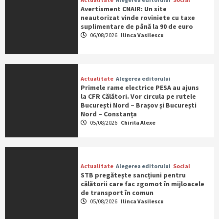
Avertisment CNAIR: Un site
neautorizat vinde roviniete cu taxe
suplimentare de până la 90 de euro
06/08/2026
Ilinca Vasilescu
Actualitate
Alegerea editorului
Primele rame electrice PESA au ajuns
la CFR Călători. Vor circula pe rutele
București Nord – Brașov și București
Nord – Constanța
05/08/2026
Chirila Alexe
Actualitate
Alegerea editorului
Social
STB pregătește sancțiuni pentru
călătorii care fac zgomot în mijloacele
de transport în comun
05/08/2026
Ilinca Vasilescu