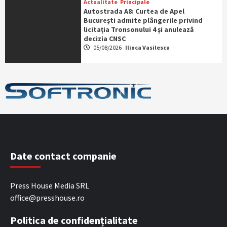
Actualitate
Principale
Autostrada A8: Curtea de Apel
București admite plângerile privind
licitația Tronsonului 4 și anulează
decizia CNSC
05/08/2026
Ilinca Vasilescu
Date contact companie
Press House Media SRL
office@presshouse.ro
Politica de confidențialitate