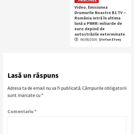
PRINCIPALE
Video. Emisiunea
Drumurile Noastre B1 TV –
România intră în ultima
lună a PNRR: miliarde de
euro depind de
autostrăzile neterminate
06/08/2026
Ștefan Etveș
Lasă un răspuns
Adresa ta de email nu va fi publicată.
Câmpurile obligatorii
sunt marcate cu
*
Comentariu
*