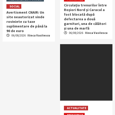
Circulația trenurilor între
SOCIAL
Roșiori Nord și Caracal a
Avertisment CNAIR: Un
fost blocată după
site neautorizat vinde
defectarea a două
roviniete cu taxe
garnituri, una de călători
suplimentare de până la
și una de marfă
90 de euro
06/08/2026
Ilinca Vasilescu
06/08/2026
Ilinca Vasilescu
ACTUALITATE