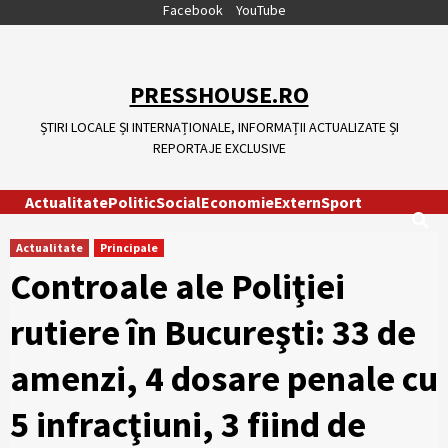
Skip
Facebook
YouTube
to
content
PRESSHOUSE.RO
ȘTIRI LOCALE ȘI INTERNAȚIONALE, INFORMAȚII ACTUALIZATE ȘI
REPORTAJE EXCLUSIVE
Actualitate
Politic
Social
Economie
Extern
Sport
Actualitate
Principale
Controale ale Poliţiei
rutiere în Bucureşti: 33 de
amenzi, 4 dosare penale cu
5 infracţiuni, 3 fiind de