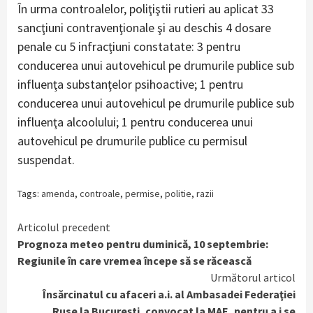
În urma controalelor, poliţiştii rutieri au aplicat 33
sancţiuni contravenţionale şi au deschis 4 dosare
penale cu 5 infracţiuni constatate: 3 pentru
conducerea unui autovehicul pe drumurile publice sub
influenţa substanţelor psihoactive; 1 pentru
conducerea unui autovehicul pe drumurile publice sub
influenţa alcoolului; 1 pentru conducerea unui
autovehicul pe drumurile publice cu permisul
suspendat.
Tags:
amenda
,
controale
,
permise
,
politie
,
razii
Continue
Articolul precedent
Prognoza meteo pentru duminică, 10 septembrie:
Reading
Regiunile în care vremea începe să se răcească
Următorul articol
Însărcinatul cu afaceri a.i. al Ambasadei Federaţiei
Ruse la Bucureşti, convocat la MAE, pentru a i se