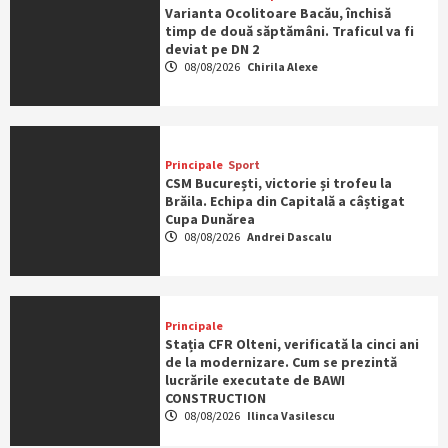
Varianta Ocolitoare Bacău, închisă
timp de două săptămâni. Traficul va fi
deviat pe DN 2
08/08/2026
Chirila Alexe
Principale
Sport
CSM București, victorie și trofeu la
Brăila. Echipa din Capitală a câștigat
Cupa Dunărea
08/08/2026
Andrei Dascalu
Principale
Stația CFR Olteni, verificată la cinci ani
de la modernizare. Cum se prezintă
lucrările executate de BAWI
CONSTRUCTION
08/08/2026
Ilinca Vasilescu