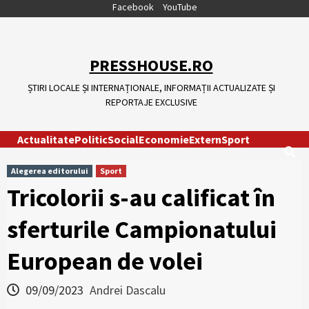
Skip
Facebook
YouTube
to
content
PRESSHOUSE.RO
ȘTIRI LOCALE ȘI INTERNAȚIONALE, INFORMAȚII ACTUALIZATE ȘI
REPORTAJE EXCLUSIVE
Actualitate
Politic
Social
Economie
Extern
Sport
Alegerea editorului
Sport
Tricolorii s-au calificat în
sferturile Campionatului
European de volei
09/09/2023
Andrei Dascalu