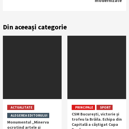
modernizate
Din aceeași categorie
ACTUALITATE
PRINCIPALE
SPORT
CSM București, victorie și
ALEGEREA EDITORULUI
trofeu la Brăila. Echipa din
Monumentul „Minerva
Capitală a câștigat Cupa
ocrotind artele şi