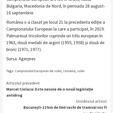
Bulgaria, Macedonia de Nord, în perioada 28 august-
16 septembrie.
România s-a clasat pe locul 21 la precedenta ediţie a
Campionatului European la care a participat, în 2019.
Palmaresul tricolorilor cuprinde un titlu european în
1963, două medalii de argint (1955, 1958) şi două de
bronz (1971, 1977).
Sursa: Agerpres
Tags:
Campionatul European de volei
,
romania
,
volei
Continue
Articolul precedent
Marcel Ciolacu: Este nevoie de o nouă legislație
Reading
antidrog
Următorul articol
București-12 km de linii vechi de tramvai vor fi