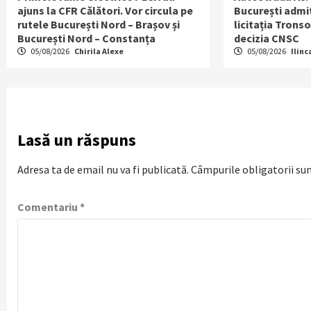
ajuns la CFR Călători. Vor circula pe
București admit
rutele București Nord – Brașov și
licitația Tronso
București Nord – Constanța
decizia CNSC
05/08/2026
Chirila Alexe
05/08/2026
Ilinc
Lasă un răspuns
Adresa ta de email nu va fi publicată.
Câmpurile obligatorii su
Comentariu
*