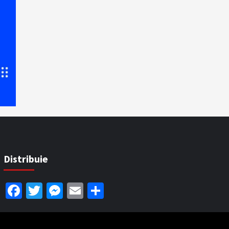
Distribuie
Facebook
Twitter
Messenger
Email
Partajează
.