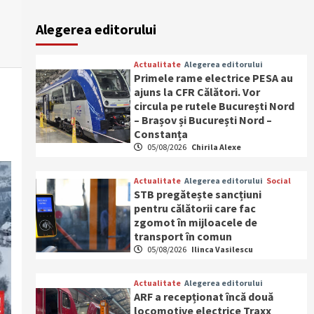
Alegerea editorului
Actualitate
Alegerea editorului
Primele rame electrice PESA au
ajuns la CFR Călători. Vor
circula pe rutele București Nord
– Brașov și București Nord –
Constanța
05/08/2026
Chirila Alexe
Actualitate
Alegerea editorului
Social
STB pregătește sancțiuni
pentru călătorii care fac
zgomot în mijloacele de
transport în comun
05/08/2026
Ilinca Vasilescu
Actualitate
Alegerea editorului
ARF a recepționat încă două
locomotive electrice Traxx