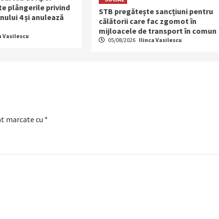
e plângerile privind
STB pregătește sancțiuni pentru
nului 4 și anulează
călătorii care fac zgomot în
mijloacele de transport în comun
a Vasilescu
05/08/2026
Ilinca Vasilescu
nt marcate cu
*