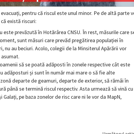
i evacuați, pentru că riscul este unul minor. Pe de altă parte v
ă există riscuri:
u este prevăzută în Hotărârea CNSU. În rest, măsurile care s
moment, sunt măsuri care prevăd pregătirea populației în
, nu au beciuri. Acolo, colegii de la Minsiterul Apărării vor
t asumat.
oamenii să se poată adăposti în zonele respective cât este
au adăposturi și sunt în număr mai mare o să fie alte
zonă departe de geamuri, departe de exterior, să rămâi în
ură până se termină riscul respectiv. Asta urmează să vină cu
și Galați, pe baza zonelor de risc care ni le vor da MapN,
Următorul arti