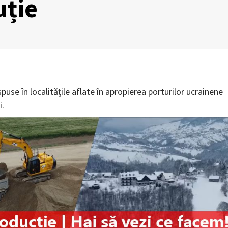
uție
puse în localitățile aflate în apropierea porturilor ucrainene
i.