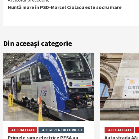
Continue
Nuntă mare în PSD-Marcel Ciolacu este socru mare
Reading
Din aceeași categorie
ACTUALITATE
ALEGEREA EDITORULUI
ACTUALITATE
Primele rame electrice PESA au
Autostrada A8: