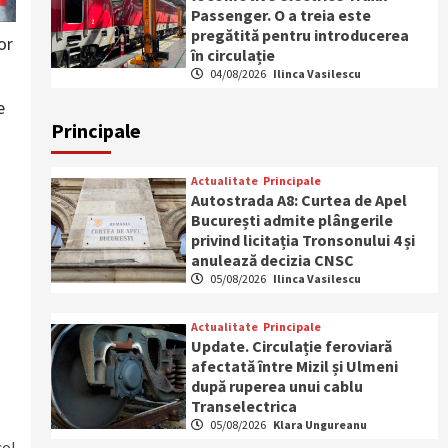
Passenger. O a treia este
pregătită pentru introducerea
or
în circulație
04/08/2026
Ilinca Vasilescu
e
Principale
Actualitate
Principale
Autostrada A8: Curtea de Apel
București admite plângerile
privind licitația Tronsonului 4 și
anulează decizia CNSC
05/08/2026
Ilinca Vasilescu
Actualitate
Principale
Update. Circulație feroviară
afectată între Mizil și Ulmeni
după ruperea unui cablu
Transelectrica
05/08/2026
Klara Ungureanu
col