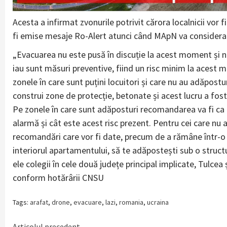
Acesta a infirmat zvonurile potrivit cărora localnicii vor f
fi emise mesaje Ro-Alert atunci când MApN va considera c
„Evacuarea nu este pusă în discuție la acest moment și n
iau sunt măsuri preventive, fiind un risc minim la acest 
zonele în care sunt puțini locuitori și care nu au adăposturi
construi zone de protecție, betonate și acest lucru a fos
Pe zonele în care sunt adăposturi recomandarea va fi ca 
alarmă și cât este acest risc prezent. Pentru cei care nu 
recomandări care vor fi date, precum de a rămâne într-o 
interiorul apartamentului, să te adăpostești sub o struct
ele colegii în cele două județe principal implicate, Tulcea 
conform hotărârii CNSU
Tags:
arafat
,
drone
,
evacuare
,
lazi
,
romania
,
ucraina
Articolul precedent