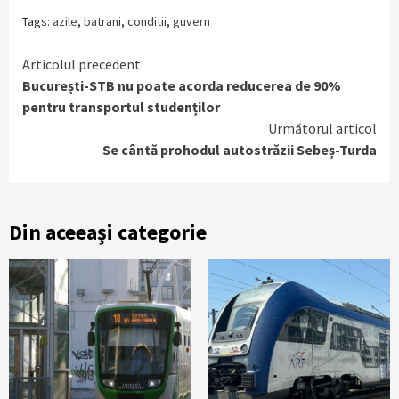
Tags:
azile
,
batrani
,
conditii
,
guvern
Continue
Articolul precedent
București-STB nu poate acorda reducerea de 90%
Reading
pentru transportul studenților
Următorul articol
Se cântă prohodul autostrăzii Sebeș-Turda
Din aceeași categorie