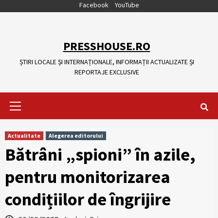
Skip
Facebook
YouTube
to
content
PRESSHOUSE.RO
ȘTIRI LOCALE ȘI INTERNAȚIONALE, INFORMAȚII ACTUALIZATE ȘI
REPORTAJE EXCLUSIVE
Primary
Menu
Actualitate
Alegerea editorului
Bătrâni „spioni” în azile,
pentru monitorizarea
condițiilor de îngrijire