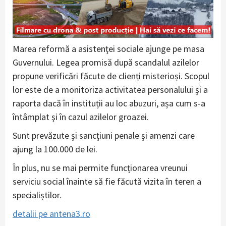
Marea reformă a asistenţei sociale ajunge pe masa
Guvernului. Legea promisă după scandalul azilelor
propune verificări făcute de clienți misterioși. Scopul
lor este de a monitoriza activitatea personalului și a
raporta dacă în instituții au loc abuzuri, așa cum s-a
întâmplat şi în cazul azilelor groazei.
Sunt prevăzute și sancțiuni penale și amenzi care
ajung la 100.000 de lei.
În plus, nu se mai permite funcționarea vreunui
serviciu social înainte să fie făcută vizita în teren a
specialiștilor.
detalii pe antena3.ro