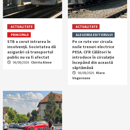
ACTUALITATE
ACTUALITATE
PRINCIPALE
ALEGEREA EDITORULUI
STB a cerut intrarea în
Pe ce rute vor circula
insolvență. Societatea dă
noile trenuri electrice
asigurări că transportul
PESA. CFR Călători le
public nu va fi afectat
introduce în circulație
începând din această
06/08/2026
Chirila Alexe
săptămână
06/08/2026
Klara
Ungureanu