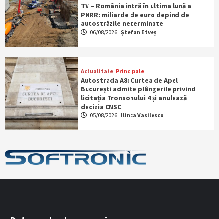
TV – România intră în ultima lună a
PNRR: miliarde de euro depind de
autostrăzile neterminate
06/08/2026
Ștefan Etveș
Actualitate
Principale
Autostrada A8: Curtea de Apel
București admite plângerile privind
licitația Tronsonului 4 și anulează
decizia CNSC
05/08/2026
Ilinca Vasilescu