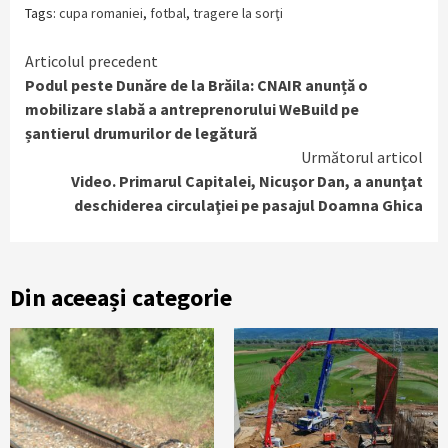
Tags:
cupa romaniei
,
fotbal
,
tragere la sorţi
Continue
Articolul precedent
Podul peste Dunăre de la Brăila: CNAIR anunță o
Reading
mobilizare slabă a antreprenorului WeBuild pe
șantierul drumurilor de legătură
Următorul articol
Video. Primarul Capitalei, Nicuşor Dan, a anunţat
deschiderea circulaţiei pe pasajul Doamna Ghica
Din aceeași categorie