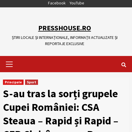
Skip
Facebook
YouTube
to
content
PRESSHOUSE.RO
ȘTIRI LOCALE ȘI INTERNAȚIONALE, INFORMAȚII ACTUALIZATE ȘI
REPORTAJE EXCLUSIVE
Primary
Menu
Principale
Sport
S-au tras la sorți grupele
Cupei României: CSA
Steaua – Rapid și Rapid –