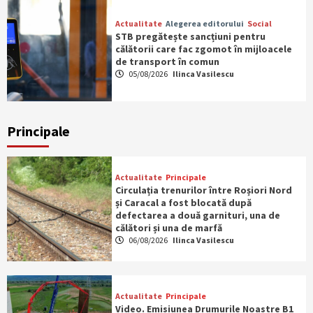
Actualitate
Alegerea editorului
Social
STB pregătește sancțiuni pentru
călătorii care fac zgomot în mijloacele
de transport în comun
05/08/2026
Ilinca Vasilescu
Principale
Actualitate
Principale
Circulația trenurilor între Roșiori Nord
și Caracal a fost blocată după
defectarea a două garnituri, una de
călători și una de marfă
06/08/2026
Ilinca Vasilescu
Actualitate
Principale
Video. Emisiunea Drumurile Noastre B1