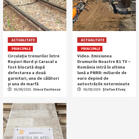
ACTUALITATE
ACTUALITATE
PRINCIPALE
PRINCIPALE
Circulația trenurilor între
Video. Emisiunea
Roșiori Nord și Caracal a
Drumurile Noastre B1 TV –
fost blocată după
România intră în ultima
defectarea a două
lună a PNRR: miliarde de
garnituri, una de călători
euro depind de
și una de marfă
autostrăzile neterminate
06/08/2026
Ilinca Vasilescu
06/08/2026
Ștefan Etveș