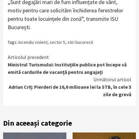
„Sunt degajări mari de fum influențate de vânt,
motiv pentru care solicităm închiderea ferestrelor
pentru toate locuințele din zonă”, transmite ISU
București.
Tags:
incendiu violent
,
sector 5
,
stiri bucuresti
Continue
Articolul precedent
Ministrul Turismului: Instituţiile publice pot începe să
Reading
emită cardurile de vacanţă pentru angajaţi
Următorul articol
Adrian Criţ: Pierderi de 16,6 milioane lei la STB, în cele 5
zile de grevă
Din aceeași categorie