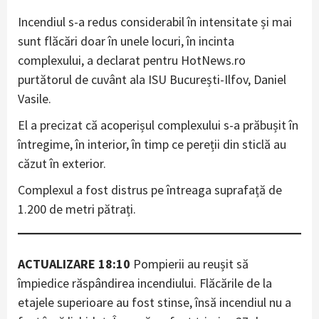
Incendiul s-a redus considerabil în intensitate și mai
sunt flăcări doar în unele locuri, în incinta
complexului, a declarat pentru HotNews.ro
purtătorul de cuvânt ala ISU București-Ilfov, Daniel
Vasile.
El a precizat că acoperișul complexului s-a prăbușit în
întregime, în interior, în timp ce pereții din sticlă au
căzut în exterior.
Complexul a fost distrus pe întreaga suprafață de
1.200 de metri pătrați.
ACTUALIZARE 18:10
Pompierii au reușit să
împiedice răspândirea incendiului. Flăcările de la
etajele superioare au fost stinse, însă incendiul nu a