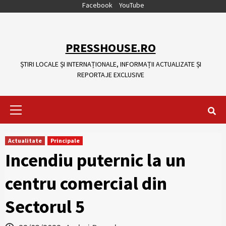
Skip
Facebook
YouTube
to
content
PRESSHOUSE.RO
ȘTIRI LOCALE ȘI INTERNAȚIONALE, INFORMAȚII ACTUALIZATE ȘI
REPORTAJE EXCLUSIVE
Primary
Menu
Actualitate
Principale
Incendiu puternic la un
centru comercial din
Sectorul 5