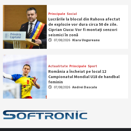
Principale
Social
Lucrările la blocul din Rahova afectat
de explozie vor dura circa 50 de zile.
Ciprian Ciucu: Vor fi montați senzori
seismici în zonă
07/08/2026
Klara Ungureanu
Actualitate
Principale
Sport
România a încheiat pe locul 12
Campionatul Mondial U18 de handbal
feminin
07/08/2026
Andrei Dascalu