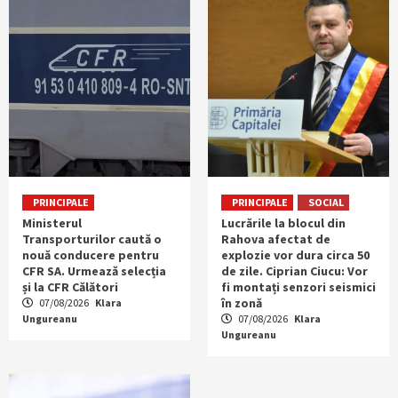
PRINCIPALE
PRINCIPALE
SOCIAL
Ministerul
Lucrările la blocul din
Transporturilor caută o
Rahova afectat de
nouă conducere pentru
explozie vor dura circa 50
CFR SA. Urmează selecția
de zile. Ciprian Ciucu: Vor
și la CFR Călători
fi montați senzori seismici
în zonă
07/08/2026
Klara
Ungureanu
07/08/2026
Klara
Ungureanu