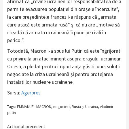
afirmat că „revine ucrainenilor responsabilitatea de a
permite evacuarea populaţiei din oraşele încercuite”,
la care preşedintele francez i-a răspuns că „armata
care atacă este armata rusă” şi că nu are „motive să
creadă că armata ucraineană îi pune pe civili în
pericol”.
Totodată, Macron i-a spus lui Putin că este îngrijorat
cu privire la un atac iminent asupra oraşului ucrainean
Odesa, a pledat pentru importanţa găsirii unei soluţii
negociate la criza ucraineană şi pentru protejarea
instalaţiilor nucleare ucrainene.
Sursa:
Agerpres
Tags:
EMMANUEL MACRON
,
negocieri
,
Rusia şi Ucraina
,
vladimir
putin
Continue
Articolul precedent