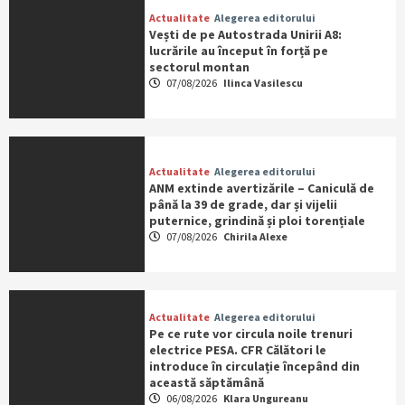
Actualitate
Alegerea editorului
Vești de pe Autostrada Unirii A8:
lucrările au început în forță pe
sectorul montan
07/08/2026
Ilinca Vasilescu
Actualitate
Alegerea editorului
ANM extinde avertizările – Caniculă de
până la 39 de grade, dar și vijelii
puternice, grindină și ploi torențiale
07/08/2026
Chirila Alexe
Actualitate
Alegerea editorului
Pe ce rute vor circula noile trenuri
electrice PESA. CFR Călători le
introduce în circulație începând din
această săptămână
06/08/2026
Klara Ungureanu