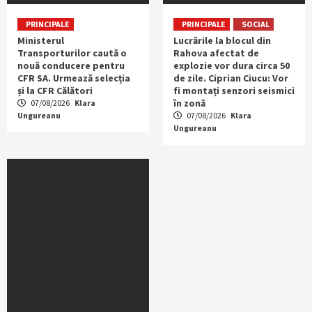
PRINCIPALE
PRINCIPALE
SOCIAL
Ministerul
Lucrările la blocul din
Transporturilor caută o
Rahova afectat de
nouă conducere pentru
explozie vor dura circa 50
CFR SA. Urmează selecția
de zile. Ciprian Ciucu: Vor
și la CFR Călători
fi montați senzori seismici
în zonă
07/08/2026
Klara
Ungureanu
07/08/2026
Klara
Ungureanu