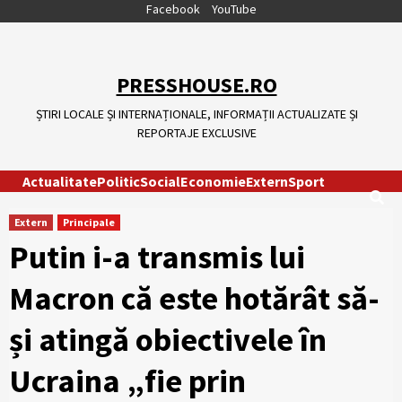
Skip
Facebook
YouTube
to
content
PRESSHOUSE.RO
ȘTIRI LOCALE ȘI INTERNAȚIONALE, INFORMAȚII ACTUALIZATE ȘI
REPORTAJE EXCLUSIVE
Actualitate
Politic
Social
Economie
Extern
Sport
Extern
Principale
Putin i-a transmis lui
Macron că este hotărât să-
și atingă obiectivele în
Ucraina „fie prin