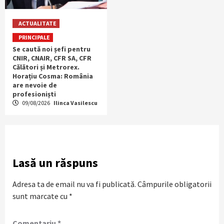
ACTUALITATE
PRINCIPALE
Se caută noi șefi pentru
CNIR, CNAIR, CFR SA, CFR
Călători și Metrorex.
Horațiu Cosma: România
are nevoie de
profesioniști
09/08/2026
Ilinca Vasilescu
Lasă un răspuns
Adresa ta de email nu va fi publicată.
Câmpurile obligatorii
sunt marcate cu
*
Comentariu
*