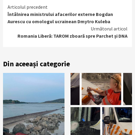
Continue
Articolul precedent
Întâlnirea ministrului afacerilor externe Bogdan
Reading
Aurescu cu omologul ucrainean Dmytro Kuleba
Următorul articol
Romania Liberă: TAROM zboară spre Parchet și DNA
Din aceeași categorie