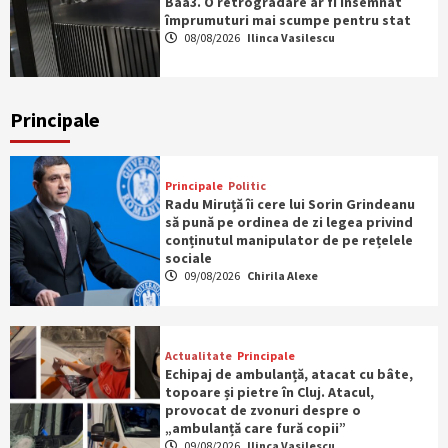
Baa3. O retrogradare ar fi însemnat
împrumuturi mai scumpe pentru stat
08/08/2026
Ilinca Vasilescu
Principale
Principale
Politic
Radu Miruță îi cere lui Sorin Grindeanu
să pună pe ordinea de zi legea privind
conținutul manipulator de pe rețelele
sociale
09/08/2026
Chirila Alexe
Actualitate
Principale
Echipaj de ambulanță, atacat cu bâte,
topoare și pietre în Cluj. Atacul,
provocat de zvonuri despre o
„ambulanță care fură copii”
09/08/2026
Ilinca Vasilescu