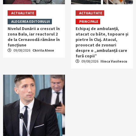
ACTUALITATE
ACTUALITATE
ALEGEREA EDITORULUI
PRINCIPALE
Nivelul Dunării a crescut în
Echipaj de ambulanță,
zona Bala, iar reactorul 2
atacat cu bâte, topoare și
de la Cernavodă rămâne în
pietre în Cluj. Atacul,
funcțiune
provocat de zvonuri
despre o „ambulanță care
09/08/2026
Chirila Alexe
fură copii”
09/08/2026
Ilinca Vasilescu