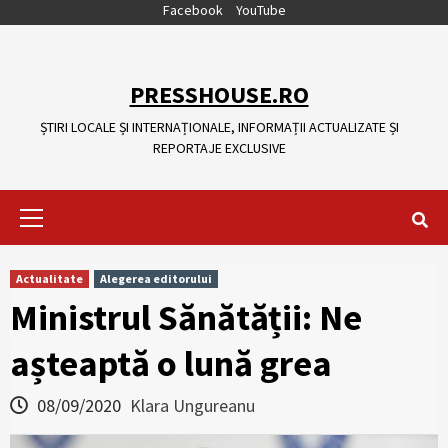
Skip
Facebook
YouTube
to
content
PRESSHOUSE.RO
ȘTIRI LOCALE ȘI INTERNAȚIONALE, INFORMAȚII ACTUALIZATE ȘI
REPORTAJE EXCLUSIVE
Primary
Menu
Actualitate
Alegerea editorului
Ministrul Sănătății: Ne
așteaptă o lună grea
08/09/2020
Klara Ungureanu