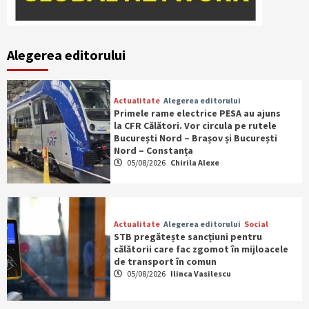
Alegerea editorului
Actualitate
Alegerea editorului
Primele rame electrice PESA au ajuns
la CFR Călători. Vor circula pe rutele
București Nord – Brașov și București
Nord – Constanța
05/08/2026
Chirila Alexe
Actualitate
Alegerea editorului
Social
STB pregătește sancțiuni pentru
călătorii care fac zgomot în mijloacele
de transport în comun
05/08/2026
Ilinca Vasilescu