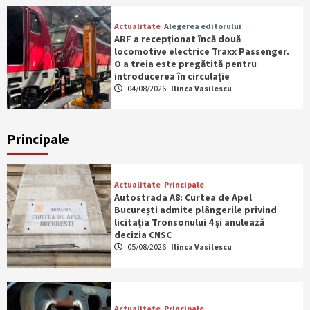
Actualitate
Alegerea editorului
ARF a recepționat încă două
locomotive electrice Traxx Passenger.
O a treia este pregătită pentru
introducerea în circulație
04/08/2026
Ilinca Vasilescu
Principale
Actualitate
Principale
Autostrada A8: Curtea de Apel
București admite plângerile privind
licitația Tronsonului 4 și anulează
decizia CNSC
05/08/2026
Ilinca Vasilescu
Actualitate
Principale