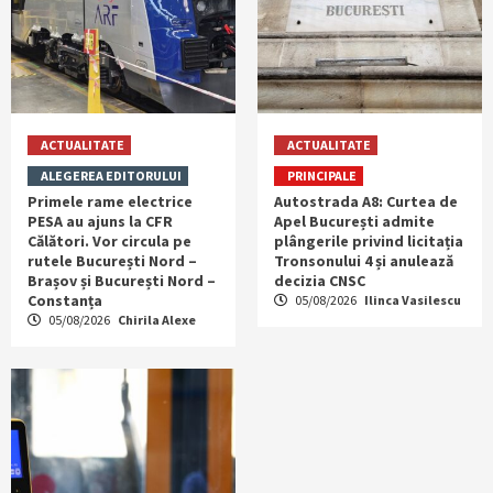
ACTUALITATE
ACTUALITATE
ALEGEREA EDITORULUI
PRINCIPALE
Primele rame electrice
Autostrada A8: Curtea de
PESA au ajuns la CFR
Apel București admite
Călători. Vor circula pe
plângerile privind licitația
rutele București Nord –
Tronsonului 4 și anulează
Brașov și București Nord –
decizia CNSC
Constanța
05/08/2026
Ilinca Vasilescu
05/08/2026
Chirila Alexe