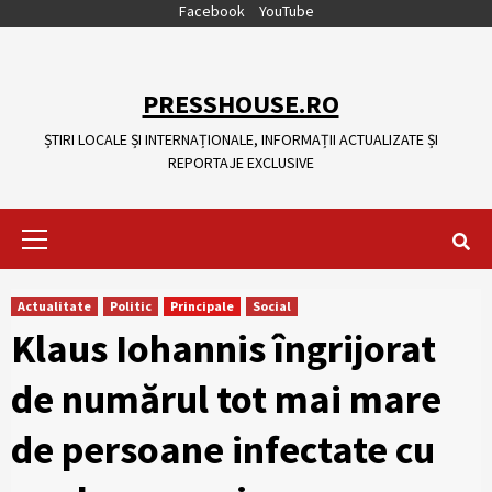
Skip
Facebook
YouTube
to
content
PRESSHOUSE.RO
ȘTIRI LOCALE ȘI INTERNAȚIONALE, INFORMAȚII ACTUALIZATE ȘI
REPORTAJE EXCLUSIVE
Primary
Menu
Actualitate
Politic
Principale
Social
Klaus Iohannis îngrijorat
de numărul tot mai mare
de persoane infectate cu