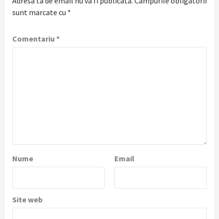
Adresa ta de email nu va fi publicată.
Câmpurile obligatorii
sunt marcate cu
*
Comentariu
*
Nume
Email
Site web