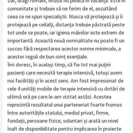
Dar, dragi români, virusul nu pleacă în vacanță. Este în
comunitate și trebuie să ne ferim de el, ascultând
ceea ce ne spun specialiștii. Masca vă protejează şi îi
protejează pe ceilalţi, distanţa trebuie păstrată peste
tot unde se poate, iar igiena mâinilor este extrem de
importantă. Această nouă normalitate nu poate fi un
succes fără respectarea acestor norme minimale, a
acestor reguli de bun-simț esențiale.
Îmi doresc, în același timp, să fie tot mai puțini
pacienți care necesită terapie intensivă, totuși avem
noi facilități și în acest sens. Am fost impresionat de
cele 4 unități mobile de terapie intensivă cu dotări de
ultimă oră pe care le-am vizitat astăzi. Acestea
reprezintă rezultatul unui parteneriat foarte frumos
între autoritățile statului, mediul privat, firme,
fundații, persoane fizice, voluntari și arată un nivel
înalt de disponibilitate pentru implicarea în proiecte