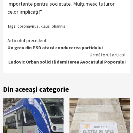
importante pentru societate. Mulțumesc tuturor
celor implicați!”
Tags:
coronavirus
,
klaus iohannis
Continue
Articolul precedent
Un greu din PSD atacă conducerea partidului
Reading
Următorul articol
Ludovic Orban solicită demiterea Avocatului Poporului
Din aceeași categorie