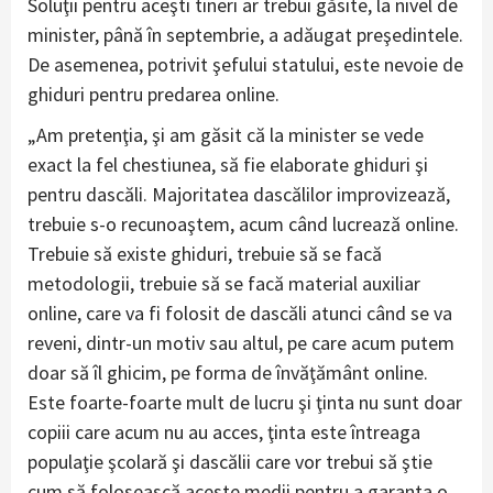
Soluţii pentru aceşti tineri ar trebui găsite, la nivel de
minister, până în septembrie, a adăugat preşedintele.
De asemenea, potrivit şefului statului, este nevoie de
ghiduri pentru predarea online.
„Am pretenţia, şi am găsit că la minister se vede
exact la fel chestiunea, să fie elaborate ghiduri şi
pentru dascăli. Majoritatea dascălilor improvizează,
trebuie s-o recunoaştem, acum când lucrează online.
Trebuie să existe ghiduri, trebuie să se facă
metodologii, trebuie să se facă material auxiliar
online, care va fi folosit de dascăli atunci când se va
reveni, dintr-un motiv sau altul, pe care acum putem
doar să îl ghicim, pe forma de învăţământ online.
Este foarte-foarte mult de lucru şi ţinta nu sunt doar
copiii care acum nu au acces, ţinta este întreaga
populaţie şcolară şi dascălii care vor trebui să ştie
cum să folosească aceste medii pentru a garanta o