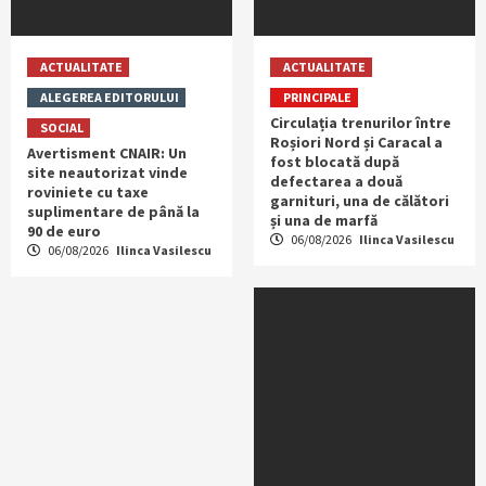
ACTUALITATE
ACTUALITATE
ALEGEREA EDITORULUI
PRINCIPALE
Circulația trenurilor între
SOCIAL
Roșiori Nord și Caracal a
Avertisment CNAIR: Un
fost blocată după
site neautorizat vinde
defectarea a două
roviniete cu taxe
garnituri, una de călători
suplimentare de până la
și una de marfă
90 de euro
06/08/2026
Ilinca Vasilescu
06/08/2026
Ilinca Vasilescu