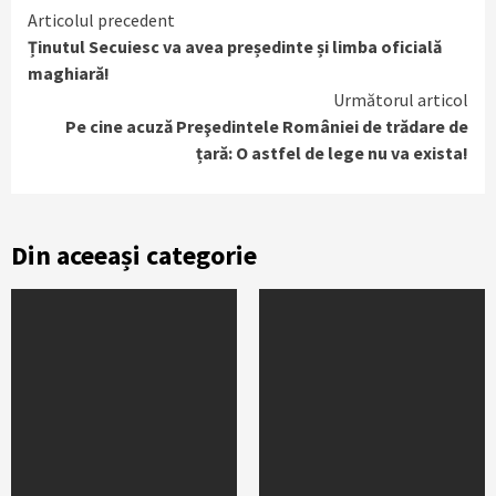
Continue
Articolul precedent
Ținutul Secuiesc va avea președinte și limba oficială
Reading
maghiară!
Următorul articol
Pe cine acuză Preşedintele României de trădare de
țară: O astfel de lege nu va exista!
Din aceeași categorie