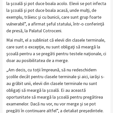
la şcoală şi pot duce boala acolo. Elevii se pot infecta
la şcoală şi pot duce boala acasă, unde mulţi, de
exemplu, trăiesc şi cu bunicii, care sunt grup foarte
vulnerabil”, a afirmat şeful statului, într-o conferinţă
de presă, la Palatul Cotroceni.
Mai mult, el a subliniat că elevii din clasele terminale,
care sunt o excepţie, nu sunt obligaţi să meargă la
şcoală pentru a se pregăti pentru testele naţionale, ci
doar au posibilitatea de a merge.
„Am decis, cu toţii împreună, să nu redeschidem
şcolile decât pentru clasele terminale şi aici, iarăşi s-
au grăbit unii, elevii din clasele terminale nu sunt
obligaţi să meargă la şcoală. Ei au această
oportunitate să meargă la şcoală pentru pregătirea
examenelor. Dacă nu vor, nu vor merge şi se pot
pregăti în continuare altfel”, a detaliat preşedintele.