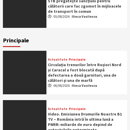
STB pregătește sancțiuni pentru
călătorii care fac zgomot în mijloacele
de transport în comun
05/08/2026
Ilinca Vasilescu
Principale
Actualitate
Principale
Circulația trenurilor între Roșiori Nord
și Caracal a fost blocată după
defectarea a două garnituri, una de
călători și una de marfă
06/08/2026
Ilinca Vasilescu
Actualitate
Principale
Video. Emisiunea Drumurile Noastre B1
TV – România intră în ultima lună a
PNRR: miliarde de euro depind de
autostrăzile neterminate