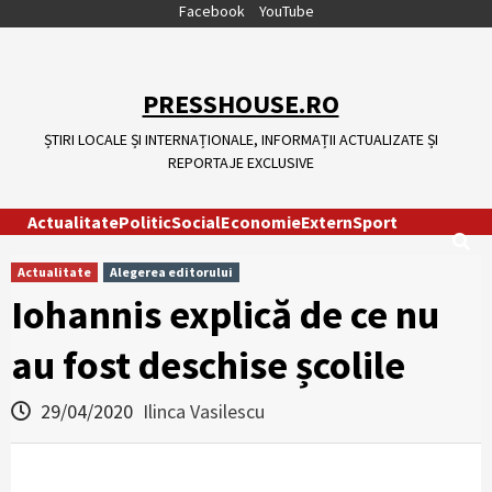
Skip
Facebook
YouTube
to
content
PRESSHOUSE.RO
ȘTIRI LOCALE ȘI INTERNAȚIONALE, INFORMAȚII ACTUALIZATE ȘI
REPORTAJE EXCLUSIVE
Actualitate
Politic
Social
Economie
Extern
Sport
Actualitate
Alegerea editorului
Iohannis explică de ce nu
au fost deschise școlile
29/04/2020
Ilinca Vasilescu