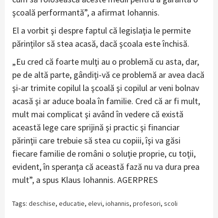
şcoală performantă”, a afirmat Iohannis.
El a vorbit şi despre faptul că legislaţia le permite
părinţilor să stea acasă, dacă şcoala este închisă.
„Eu cred că foarte mulţi au o problemă cu asta, dar,
pe de altă parte, gândiţi-vă ce problemă ar avea dacă
şi-ar trimite copilul la şcoală şi copilul ar veni bolnav
acasă şi ar aduce boala în familie. Cred că ar fi mult,
mult mai complicat şi având în vedere că există
această lege care sprijină şi practic şi financiar
părinţii care trebuie să stea cu copiii, îşi va găsi
fiecare familie de români o soluţie proprie, cu toţii,
evident, în speranţa că această fază nu va dura prea
mult”, a spus Klaus Iohannis. AGERPRES
Tags:
deschise
,
educatie
,
elevi
,
iohannis
,
profesori
,
scoli