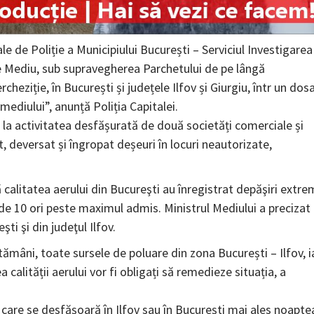
rale de Poliție a Municipiului București – Serviciul Investigarea
 de Mediu, sub supravegherea Parchetului de pe lângă
heziție, în București și județele Ilfov și Giurgiu, într un dos
mediului”, anunță Poliția Capitalei.
e la activitatea desfășurată de două societăți comerciale și
t, deversat și îngropat deșeuri în locuri neautorizate,
 calitatea aerului din Bucureşti au înregistrat depăşiri extre
i de 10 ori peste maximul admis. Ministrul Mediului a precizat
ti şi din judeţul Ilfov.
ptămâni, toate sursele de poluare din zona București – Ilfov, i
alității aerului vor fi obligați să remedieze situația, a
e care se desfășoară în Ilfov sau în București mai ales noapte