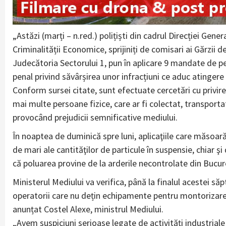
„Astăzi (marți – n.red.) polițiști din cadrul Direcției Gene
Criminalității Economice, sprijiniți de comisari ai Gărzii
Judecătoria Sectorului 1, pun în aplicare 9 mandate de perc
penal privind săvârșirea unor infracțiuni ce aduc atingere 
Conform sursei citate, sunt efectuate cercetări cu privir
mai multe persoane fizice, care ar fi colectat, transporta
provocând prejudicii semnificative mediului.
În noaptea de duminică spre luni, aplicaţiile care măsoară
de mari ale cantităţilor de particule în suspensie, chiar ş
că poluarea provine de la arderile necontrolate din Bucureş
Ministerul Mediului va verifica, până la finalul acestei să
operatorii care nu dețin echipamente pentru montorizarea c
anunțat Costel Alexe, ministrul Mediului.
„Avem suspiciuni serioase legate de activități industrial