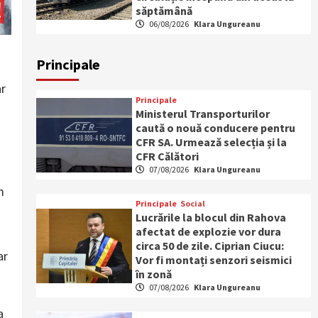
săptămână
06/08/2026
Klara Ungureanu
Principale
ar
Principale
Ministerul Transporturilor
caută o nouă conducere pentru
CFR SA. Urmează selecția și la
CFR Călători
07/08/2026
Klara Ungureanu
m
Principale
Social
Lucrările la blocul din Rahova
afectat de explozie vor dura
circa 50 de zile. Ciprian Ciucu:
ar
Vor fi montați senzori seismici
în zonă
07/08/2026
Klara Ungureanu
a