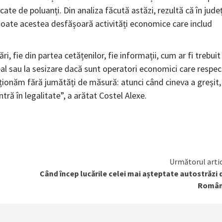
ate de poluanți. Din analiza făcută astăzi, rezultă că în jude
i toate acestea desfășoară activități economice care includ
 fie din partea cetățenilor, fie informații, cum ar fi trebuit
real sau la sesizare dacă sunt operatori economici care respe
acționăm fără jumătăți de măsură: atunci când cineva a greșit,
ntră în legalitate”, a arătat Costel Alexe.
Următorul arti
Când încep lucările celei mai așteptate autostrăzi 
Român