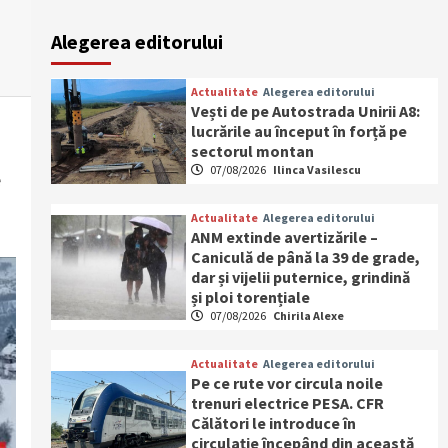
Alegerea editorului
Actualitate
Alegerea editorului
Vești de pe Autostrada Unirii A8:
lucrările au început în forță pe
sectorul montan
07/08/2026
Ilinca Vasilescu
e
Actualitate
Alegerea editorului
ANM extinde avertizările –
Caniculă de până la 39 de grade,
dar și vijelii puternice, grindină
și ploi torențiale
07/08/2026
Chirila Alexe
Actualitate
Alegerea editorului
Pe ce rute vor circula noile
trenuri electrice PESA. CFR
Călători le introduce în
circulație începând din această