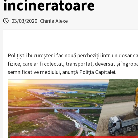
incineratoare
03/03/2020
Chirila Alexe
Polițiștii bucureșteni fac nouă percheziții într-un dosar 
fizice, care ar fi colectat, transportat, deversat și îngro
semnificative mediului, anunță Poliția Capitalei.