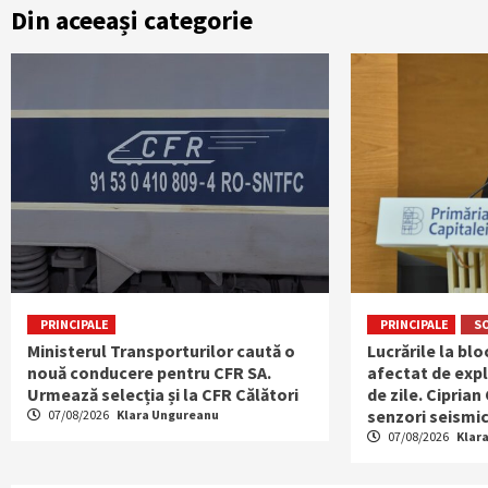
Din aceeași categorie
PRINCIPALE
PRINCIPALE
S
Ministerul Transporturilor caută o
Lucrările la bl
nouă conducere pentru CFR SA.
afectat de expl
Urmează selecția și la CFR Călători
de zile. Ciprian
senzori seismic
07/08/2026
Klara Ungureanu
07/08/2026
Klar