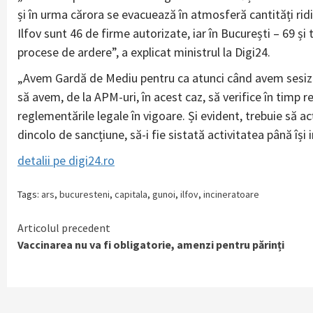
și în urma cărora se evacuează în atmosferă cantități ridic
Ilfov sunt 46 de firme autorizate, iar în București – 69 ș
procese de ardere”, a explicat ministrul la Digi24.
„Avem Gardă de Mediu pentru ca atunci când avem sesizări,
să avem, de la APM-uri, în acest caz, să verifice în timp 
reglementările legale în vigoare. Și evident, trebuie să 
dincolo de sancțiune, să-i fie sistată activitatea până își i
detalii pe digi24.ro
Tags:
ars
,
bucuresteni
,
capitala
,
gunoi
,
ilfov
,
incineratoare
Continue
Articolul precedent
Vaccinarea nu va fi obligatorie, amenzi pentru părinți
Reading