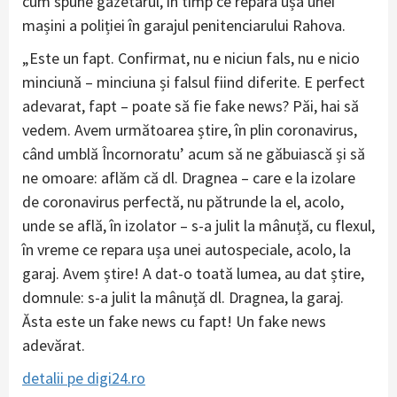
cum spune gazetarul, în timp ce repara ușa unei
mașini a poliției în garajul penitenciarului Rahova.
„Este un fapt. Confirmat, nu e niciun fals, nu e nicio
minciună – minciuna și falsul fiind diferite. E perfect
adevarat, fapt – poate să fie fake news? Păi, hai să
vedem. Avem următoarea știre, în plin coronavirus,
când umblă Încornoratu’ acum să ne găbuiască și să
ne omoare: aflăm că dl. Dragnea – care e la izolare
de coronavirus perfectă, nu pătrunde la el, acolo,
unde se află, în izolator – s-a julit la mânuță, cu flexul,
în vreme ce repara ușa unei autospeciale, acolo, la
garaj. Avem știre! A dat-o toată lumea, au dat știre,
domnule: s-a julit la mânuță dl. Dragnea, la garaj.
Ăsta este un fake news cu fapt! Un fake news
adevărat.
detalii pe digi24.ro