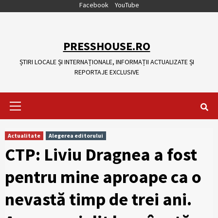
Skip
Facebook
YouTube
to
content
PRESSHOUSE.RO
ȘTIRI LOCALE ȘI INTERNAȚIONALE, INFORMAȚII ACTUALIZATE ȘI
REPORTAJE EXCLUSIVE
Primary
Menu
Actualitate
Alegerea editorului
CTP: Liviu Dragnea a fost
pentru mine aproape ca o
nevastă timp de trei ani.