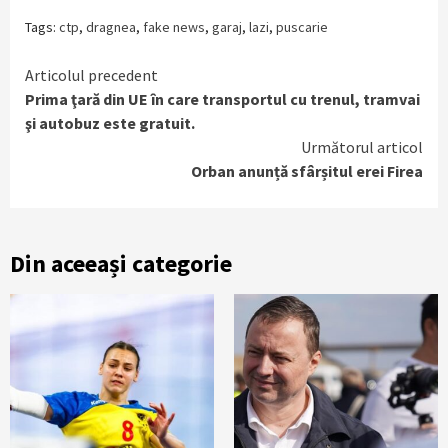
Tags:
ctp
,
dragnea
,
fake news
,
garaj
,
lazi
,
puscarie
Continue
Articolul precedent
Prima ţară din UE în care transportul cu trenul, tramvai
Reading
şi autobuz este gratuit.
Următorul articol
Orban anunță sfârșitul erei Firea
Din aceeași categorie