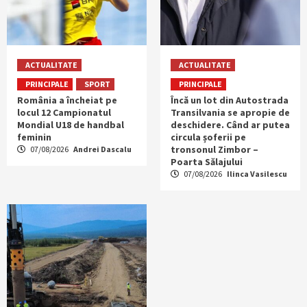
ACTUALITATE
ACTUALITATE
PRINCIPALE
SPORT
PRINCIPALE
România a încheiat pe
Încă un lot din Autostrada
locul 12 Campionatul
Transilvania se apropie de
Mondial U18 de handbal
deschidere. Când ar putea
feminin
circula șoferii pe
tronsonul Zimbor –
07/08/2026
Andrei Dascalu
Poarta Sălajului
07/08/2026
Ilinca Vasilescu