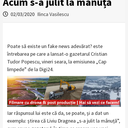
Acum s-a julit la mânuță
02/03/2020
Ilinca Vasilescu
Poate să existe un fake news adevărat? este
întrebarea pe care a lansat-o gazetarul Cristian
Tudor Popescu, vineri seara, la emisiunea „Cap
limpede” de la Digi24.
Iar răspunsul lui este că da, se poate, și a dat un
exemplu: știrea că Liviu Dragnea „s-a julit la mânuță”,