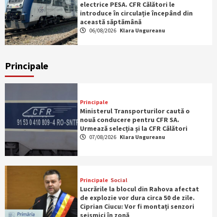
electrice PESA. CFR Călători le
introduce în circulație începând din
această săptămână
06/08/2026
Klara Ungureanu
Principale
Principale
Ministerul Transporturilor caută o
nouă conducere pentru CFR SA.
Urmează selecția și la CFR Călători
07/08/2026
Klara Ungureanu
Principale
Social
Lucrările la blocul din Rahova afectat
de explozie vor dura circa 50 de zile.
Ciprian Ciucu: Vor fi montați senzori
seismici în zonă