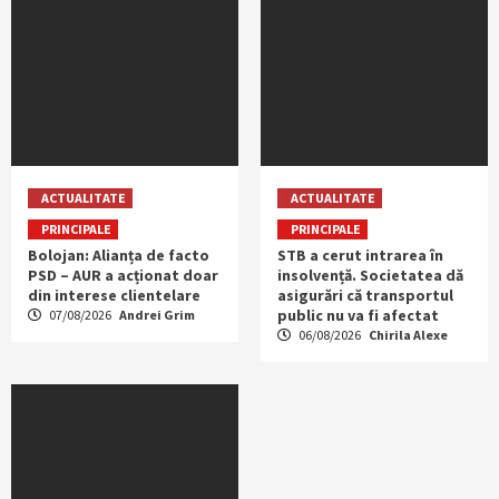
ACTUALITATE
ACTUALITATE
PRINCIPALE
PRINCIPALE
Bolojan: Alianța de facto
STB a cerut intrarea în
PSD – AUR a acționat doar
insolvență. Societatea dă
din interese clientelare
asigurări că transportul
public nu va fi afectat
07/08/2026
Andrei Grim
06/08/2026
Chirila Alexe