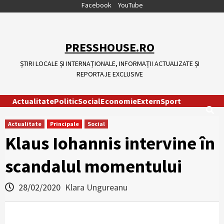
Skip
Facebook
YouTube
to
content
PRESSHOUSE.RO
ȘTIRI LOCALE ȘI INTERNAȚIONALE, INFORMAȚII ACTUALIZATE ȘI
REPORTAJE EXCLUSIVE
Actualitate
Politic
Social
Economie
Extern
Sport
Actualitate
Principale
Social
Klaus Iohannis intervine în
scandalul momentului
28/02/2020
Klara Ungureanu