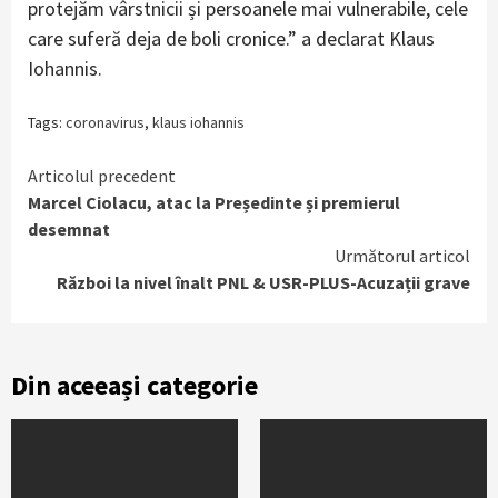
protejăm vârstnicii și persoanele mai vulnerabile, cele
care suferă deja de boli cronice.” a declarat Klaus
Iohannis.
Tags:
coronavirus
,
klaus iohannis
Continue
Articolul precedent
Marcel Ciolacu, atac la Președinte și premierul
Reading
desemnat
Următorul articol
Război la nivel înalt PNL & USR-PLUS-Acuzații grave
Din aceeași categorie