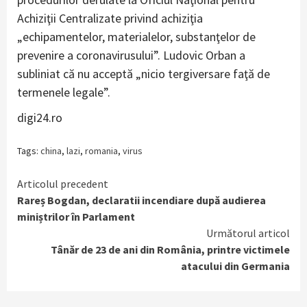
Achiziţii Centralizate privind achiziţia
„echipamentelor, materialelor, substanţelor de
prevenire a coronavirusului”. Ludovic Orban a
subliniat că nu acceptă „nicio tergiversare faţă de
termenele legale”.
digi24.ro
Tags:
china
,
lazi
,
romania
,
virus
Continue
Articolul precedent
Rareș Bogdan, declaratii incendiare după audierea
Reading
miniștrilor în Parlament
Următorul articol
Tânăr de 23 de ani din România, printre victimele
atacului din Germania