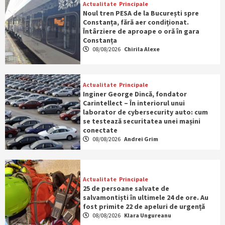
Actualitate
Principale
Noul tren PESA de la București spre
Constanța, fără aer condiționat.
Întârziere de aproape o oră în gara
Constanța
08/08/2026
Chirila Alexe
Actualitate
Principale
Inginer George Dincă, fondator
Carintellect – În interiorul unui
laborator de cybersecurity auto: cum
se testează securitatea unei mașini
conectate
08/08/2026
Andrei Grim
Actualitate
Principale
25 de persoane salvate de
salvamontiști în ultimele 24 de ore. Au
fost primite 22 de apeluri de urgență
08/08/2026
Klara Ungureanu