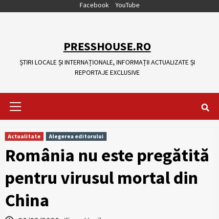
Skip
Facebook
YouTube
to
content
PRESSHOUSE.RO
ȘTIRI LOCALE ȘI INTERNAȚIONALE, INFORMAȚII ACTUALIZATE ȘI
REPORTAJE EXCLUSIVE
Primary
Menu
Actualitate
Alegerea editorului
România nu este pregătită
pentru virusul mortal din
China