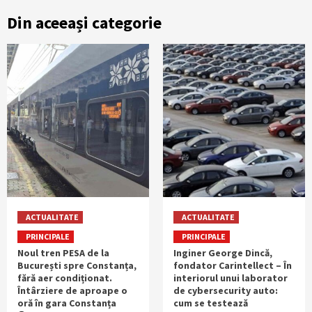
Din aceeași categorie
ACTUALITATE
ACTUALITATE
PRINCIPALE
PRINCIPALE
Noul tren PESA de la
Inginer George Dincă,
București spre Constanța,
fondator Carintellect – În
fără aer condiționat.
interiorul unui laborator
Întârziere de aproape o
de cybersecurity auto:
oră în gara Constanța
cum se testează