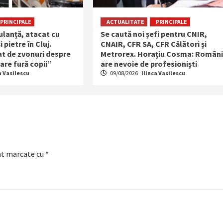
PRINCIPALE
ACTUALITATE
PRINCIPALE
ulanță, atacat cu
Se caută noi șefi pentru CNIR,
 pietre în Cluj.
CNAIR, CFR SA, CFR Călători și
at de zvonuri despre
Metrorex. Horațiu Cosma: Român
are fură copii”
are nevoie de profesioniști
a Vasilescu
09/08/2026
Ilinca Vasilescu
nt marcate cu
*