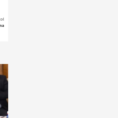
col
rna