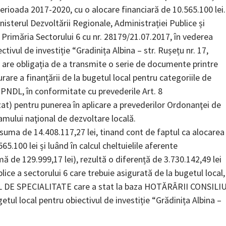
erioada 2017-2020, cu o alocare financiară de 10.565.100 lei.
isterul Dezvoltării Regionale, Administrației Publice și
 Primăria Sectorului 6 cu nr. 28179/21.07.2017, în vederea
tivul de investiție “Gradinița Albina – str. Rușețu nr. 17,
lă are obligația de a transmite o serie de documente printre
urare a finanțării de la bugetul local pentru categoriile de
n PNDL, în conformitate cu prevederile Art. 8
lizat) pentru punerea în aplicare a prevederilor Ordonanţei de
mului naţional de dezvoltare locală.
a suma de 14.408.117,27 lei, tinand cont de faptul ca alocarea
5.100 lei și luând în calcul cheltuielile aferente
ă de 129.999,17 lei), rezultă o diferență de 3.730.142,49 lei
ice a sectorului 6 care trebuie asigurată de la bugetul local,
RTUL DE SPECIALITATE care a stat la baza HOTĂRÂRII CONSILI
tul local pentru obiectivul de investiție “Grădinița Albina –