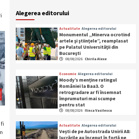
Alegerea editorului
i
Actualitate
Alegerea editorului
Monumentul „Minerva ocrotind
artele şi ştiinţele”, reamplasat
pe Palatul Universităţii din
Bucureşti
08/08/2026
Chirila Alexe
Economie
Alegerea editorului
Moody’s menține ratingul
României la Baa3. O
retrogradare ar fi însemnat
împrumuturi mai scumpe
pentru stat
08/08/2026
Ilinca Vasilescu
fi
Actualitate
Alegerea editorului
Vești de pe Autostrada Unirii A8:
em
lucrările au început în forță pe