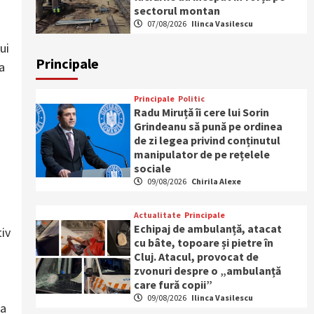
sectorul montan
07/08/2026
Ilinca Vasilescu
ui
Principale
a
Principale
Politic
Radu Miruță îi cere lui Sorin
Grindeanu să pună pe ordinea
de zi legea privind conținutul
manipulator de pe rețelele
sociale
09/08/2026
Chirila Alexe
Actualitate
Principale
Echipaj de ambulanță, atacat
tiv
cu bâte, topoare și pietre în
Cluj. Atacul, provocat de
zvonuri despre o „ambulanță
care fură copii”
09/08/2026
Ilinca Vasilescu
ea