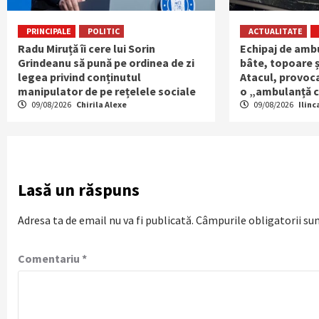
PRINCIPALE
POLITIC
ACTUALITATE
Radu Miruță îi cere lui Sorin
Echipaj de amb
Grindeanu să pună pe ordinea de zi
bâte, topoare și
legea privind conținutul
Atacul, provoc
manipulator de pe rețelele sociale
o „ambulanță c
09/08/2026
Chirila Alexe
09/08/2026
Ilinc
Lasă un răspuns
Adresa ta de email nu va fi publicată.
Câmpurile obligatorii su
Comentariu
*