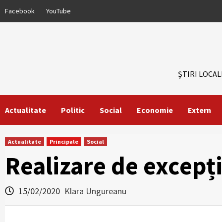
Skip
Facebook
YouTube
to
content
ȘTIRI LOCAL
Actualitate
Politic
Social
Economie
Extern
Actualitate
Principale
Social
Realizare de excepți
15/02/2020
Klara Ungureanu