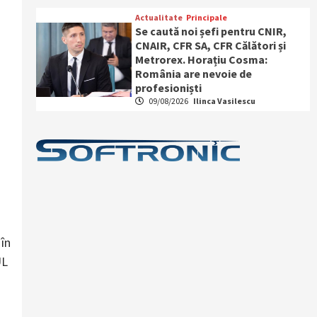
Actualitate
Principale
Se caută noi șefi pentru CNIR,
CNAIR, CFR SA, CFR Călători și
Metrorex. Horațiu Cosma:
România are nevoie de
profesioniști
09/08/2026
Ilinca Vasilescu
 în
UL