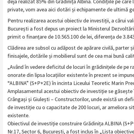
deja realizat 85% din Grădinița Albina. Condițiile pe care 
private, vom avea aici dotări și echipamente de ultimă ge
Pentru realizarea acestui obiectiv de investiții, a cărui va
București a fost depus un proiect la Ministerul Dezvoltări
primit o finanțare de 10.565.100 de lei, diferența de 3.843
Clădirea are subsol cu adăpost de apărare civilă, parter ș
finisajele, dotările și mobilierul sunt de cea mai bună cali
„Având în vedere deficitul de locuri în grădinițele de pe r
onorate din lipsa locațiilor existente în prezent se impune
“ALBINA” (S+P+2E) în incinta Liceului Teoretic Marin Preda
Amplasamentul acestui obiectiv de investiție se găsește î
Crângași și Giulești – Constructorilor, unde există un defi
de investiție cu o capacitate de 200 locuri, ar ameliora sit
existente.
Obiectivul de investiție construire Grădinița ALBINA (S+P+
Nr.17, Sector 6, București, a fost inclus în „Lista obiecti