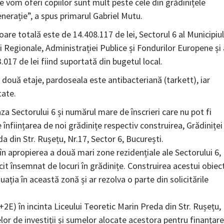
le vom oferi copiilor sunt mult peste cele din grădinițele
nerație”, a spus primarul Gabriel Mutu.
loare totală este de 14.408.117 de lei, Sectorul 6 al Municipiul
i Regionale, Administrației Publice și Fondurilor Europene și 
.017 de lei fiind suportată din bugetul local.
i două etaje, pardoseala este antibacteriană (tarkett), iar
tate.
aza Sectorului 6 și numărul mare de înscrieri care nu pot fi
 înființarea de noi grădinițe respectiv construirea, Grădiniței
 din Str. Rușețu, Nr.17, Sector 6, București.
n apropierea a două mari zone rezidențiale ale Sectorului 6,
cit însemnat de locuri în grădinițe. Construirea acestui obiec
uația în această zonă și ar rezolva o parte din solicitările
2E) în incinta Liceului Teoretic Marin Preda din Str. Rușețu,
velor de investiții și sumelor alocate acestora pentru finanțar