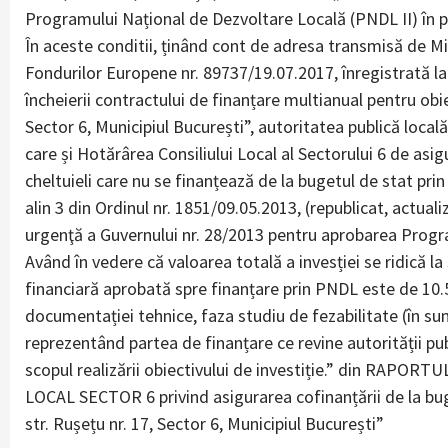
Programului Național de Dezvoltare Locală (PNDL II) în p
În aceste conditii, ținând cont de adresa transmisă de Min
Fondurilor Europene nr. 89737/19.07.2017, înregistrată la
încheierii contractului de finanțare multianual pentru obiec
Sector 6, Municipiul București”, autoritatea publică loca
care și Hotărârea Consiliului Local al Sectorului 6 de asig
cheltuieli care nu se finanțează de la bugetul de stat pri
alin 3 din Ordinul nr. 1851/09.05.2013, (republicat, actua
urgenţă a Guvernului nr. 28/2013 pentru aprobarea Progra
Având în vedere că valoarea totală a invesției se ridică l
financiară aprobată spre finanțare prin PNDL este de 10.56
documentației tehnice, faza studiu de fezabilitate (în sum
reprezentând partea de finanțare ce revine autorității publ
scopul realizării obiectivului de investiție.” din RAPO
LOCAL SECTOR 6 privind asigurarea cofinanțării de la buge
str. Rușețu nr. 17, Sector 6, Municipiul București”