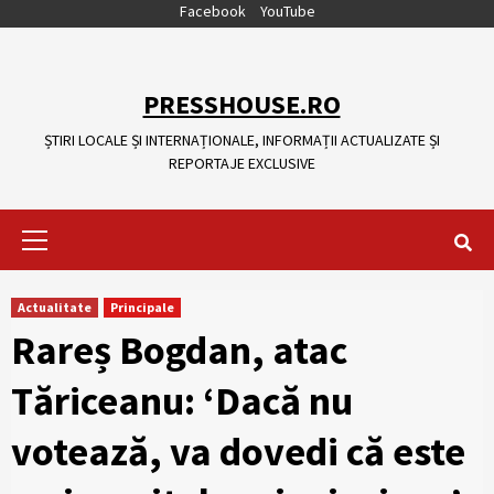
Skip
Facebook
YouTube
to
content
PRESSHOUSE.RO
ȘTIRI LOCALE ȘI INTERNAȚIONALE, INFORMAȚII ACTUALIZATE ȘI
REPORTAJE EXCLUSIVE
Primary
Menu
Actualitate
Principale
Rareș Bogdan, atac
Tăriceanu: ‘Dacă nu
votează, va dovedi că este