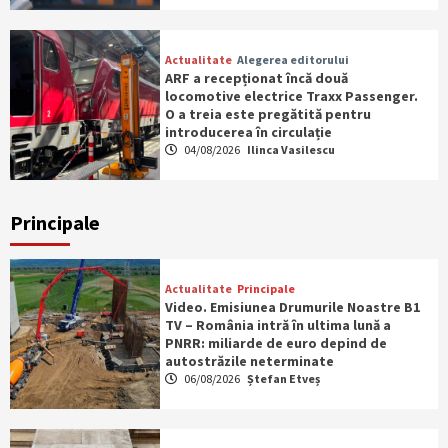
Actualitate
Alegerea editorului
ARF a recepționat încă două
locomotive electrice Traxx Passenger.
O a treia este pregătită pentru
introducerea în circulație
04/08/2026
Ilinca Vasilescu
Principale
Actualitate
Principale
Video. Emisiunea Drumurile Noastre B1
TV – România intră în ultima lună a
PNRR: miliarde de euro depind de
autostrăzile neterminate
06/08/2026
Ștefan Etveș