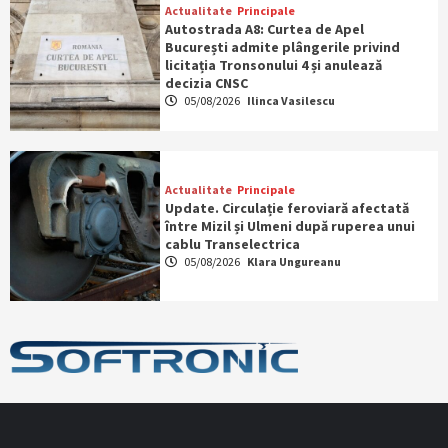
Actualitate
Principale
Autostrada A8: Curtea de Apel
București admite plângerile privind
licitația Tronsonului 4 și anulează
decizia CNSC
05/08/2026
Ilinca Vasilescu
Actualitate
Principale
Update. Circulație feroviară afectată
între Mizil și Ulmeni după ruperea unui
cablu Transelectrica
05/08/2026
Klara Ungureanu