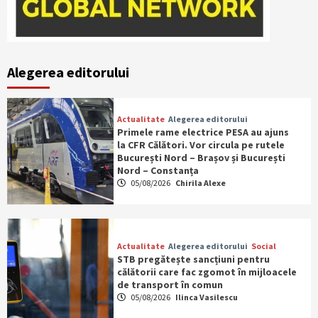
Alegerea editorului
Actualitate
Alegerea editorului
Primele rame electrice PESA au ajuns
la CFR Călători. Vor circula pe rutele
București Nord – Brașov și București
Nord – Constanța
05/08/2026
Chirila Alexe
Actualitate
Alegerea editorului
Social
STB pregătește sancțiuni pentru
călătorii care fac zgomot în mijloacele
de transport în comun
05/08/2026
Ilinca Vasilescu