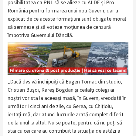
posibilitatea ca PNL să se alieze cu ALDE și Pro
România pentru formarea unui nou Guvern, dar a
explicat de ce aceste formațiuni sunt obligate moral
să semneze și să voteze moțiunea de cenzură
împotriva Guvernului Dăncilă.
„Dacă dvs vă închipuiți că Eugen Tomac din studio,
Cristian Bușoi, Rareș Bogdan și ceilalți colegi ai
noștri vor sta la aceeași masă, în Guvern, vreodată în
următorii cinci ani de zile, cu Gerea, cu Chițioiu,
iertați-mă, dar atunci lucrurile arată complet diferit
de la unul la altul. Nu se poate, pentru că nu poți să
stai cu cei care au contribuit la situația de astăzi a