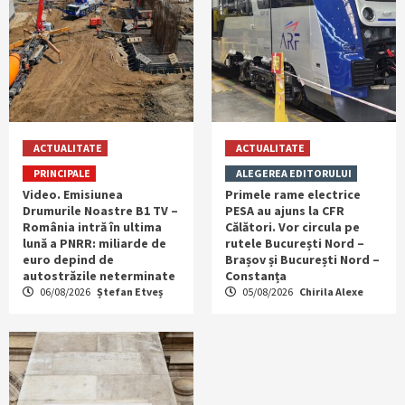
ACTUALITATE
ACTUALITATE
PRINCIPALE
ALEGEREA EDITORULUI
Video. Emisiunea
Primele rame electrice
Drumurile Noastre B1 TV –
PESA au ajuns la CFR
România intră în ultima
Călători. Vor circula pe
lună a PNRR: miliarde de
rutele București Nord –
euro depind de
Brașov și București Nord –
autostrăzile neterminate
Constanța
06/08/2026
Ștefan Etveș
05/08/2026
Chirila Alexe