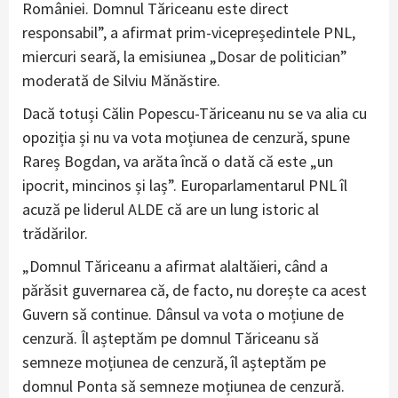
României. Domnul Tăriceanu este direct
responsabil”, a afirmat prim-vicepreședintele PNL,
miercuri seară, la emisiunea „Dosar de politician”
moderată de Silviu Mănăstire.
Dacă totuși Călin Popescu-Tăriceanu nu se va alia cu
opoziția și nu va vota moțiunea de cenzură, spune
Rareș Bogdan, va arăta încă o dată că este „un
ipocrit, mincinos și laș”. Europarlamentarul PNL îl
acuză pe liderul ALDE că are un lung istoric al
trădărilor.
„Domnul Tăriceanu a afirmat alaltăieri, când a
părăsit guvernarea că, de facto, nu dorește ca acest
Guvern să continue. Dânsul va vota o moțiune de
cenzură. Îl așteptăm pe domnul Tăriceanu să
semneze moțiunea de cenzură, îl așteptăm pe
domnul Ponta să semneze moțiunea de cenzură.