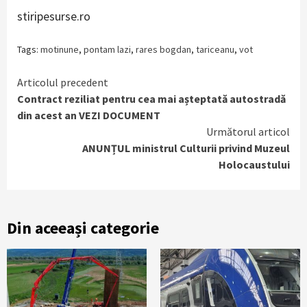
stiripesurse.ro
Tags:
motinune
,
pontam lazi
,
rares bogdan
,
tariceanu
,
vot
Continue
Articolul precedent
Contract reziliat pentru cea mai așteptată autostradă
Reading
din acest an VEZI DOCUMENT
Următorul articol
ANUNȚUL ministrul Culturii privind Muzeul
Holocaustului
Din aceeași categorie