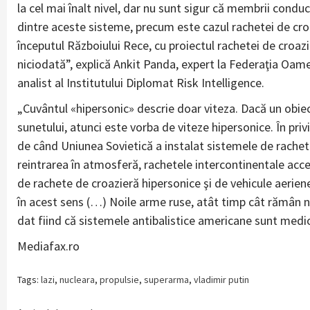
la cel mai înalt nivel, dar nu sunt sigur că membrii conduc
dintre aceste sisteme, precum este cazul rachetei de croaz
începutul Războiului Rece, cu proiectul rachetei de croaz
niciodată”, explică Ankit Panda, expert la Federaţia Oamen
analist al Institutului Diplomat Risk Intelligence.
„Cuvântul «hipersonic» descrie doar viteza. Dacă un obiec
sunetului, atunci este vorba de viteze hipersonice. În pri
de când Uniunea Sovietică a instalat sistemele de rachete 
reintrarea în atmosferă, rachetele intercontinentale acc
de rachete de croazieră hipersonice şi de vehicule aerie
în acest sens (…) Noile arme ruse, atât timp cât rămân n
dat fiind că sistemele antibalistice americane sunt medio
Mediafax.ro
Tags:
lazi
,
nucleara
,
propulsie
,
superarma
,
vladimir putin