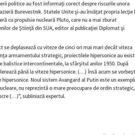
erii politice au fost informaţi corect despre riscurile unora
ieră Burevestnik. Statele Unite şi-au învăţat propria lecţie 
ieră cu propulsie nucleară Pluto, care nu a mai zburat
ilor de Ştiinţă din SUA, editor al publicaţiei Diplomat şi
t se deplasează cu viteze de cinci ori mai mari decât viteza
vinţa armamentului strategic, proiectilele hipersonice au exis
balistice intercontinentale, la sfârşitul anilor 1950. După
elerează până la viteze hipersonice. (…) Însă acum se vorbeş
ne hipersonice. Noul sistem Avangard al Putin este un exempl
ucleare, nu reprezintă o mare preocupare de ordin strategic,
cre (…)”, subliniază expertul.