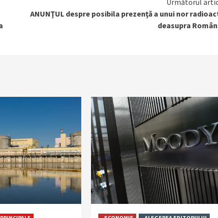
Următorul arti
ANUNŢUL despre posibila prezenţă a unui nor radioac
a
deasupra Români
PRINCIPALE
ECONOMIE
ALEGEREA EDITORULUI