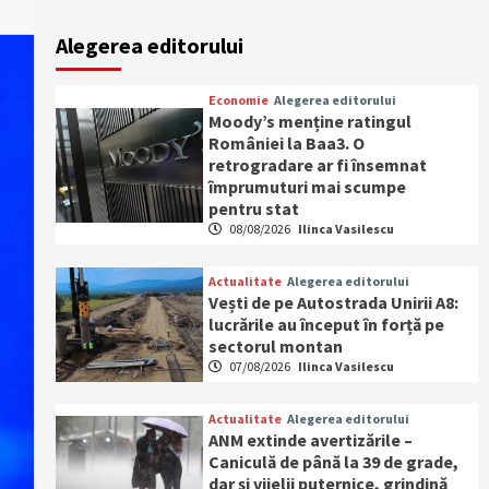
Alegerea editorului
Economie
Alegerea editorului
Moody’s menține ratingul
României la Baa3. O
retrogradare ar fi însemnat
împrumuturi mai scumpe
pentru stat
08/08/2026
Ilinca Vasilescu
Actualitate
Alegerea editorului
Vești de pe Autostrada Unirii A8:
lucrările au început în forță pe
sectorul montan
07/08/2026
Ilinca Vasilescu
Actualitate
Alegerea editorului
ANM extinde avertizările –
Caniculă de până la 39 de grade,
dar și vijelii puternice, grindină