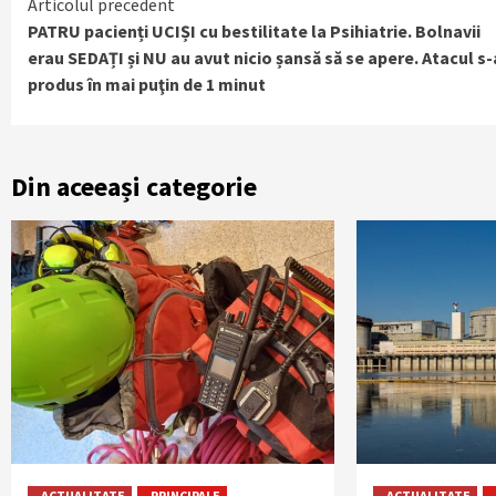
Continue
Articolul precedent
PATRU pacienți UCIȘI cu bestilitate la Psihiatrie. Bolnavii
Reading
erau SEDAȚI și NU au avut nicio șansă să se apere. Atacul s-
produs în mai puţin de 1 minut
Din aceeași categorie
ACTUALITATE
PRINCIPALE
ACTUALITATE