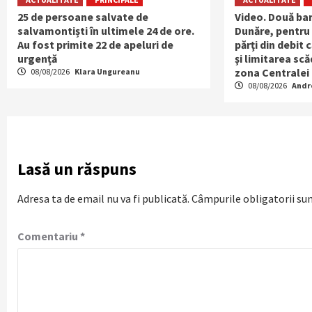
25 de persoane salvate de
Video. Două bar
salvamontiști în ultimele 24 de ore.
Dunăre, pentru 
Au fost primite 22 de apeluri de
părţi din debit
urgență
şi limitarea scă
zona Centralei
08/08/2026
Klara Ungureanu
08/08/2026
Andr
Lasă un răspuns
Adresa ta de email nu va fi publicată.
Câmpurile obligatorii su
Comentariu
*