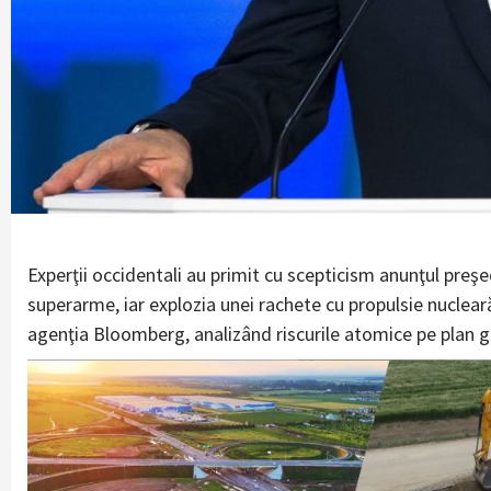
Experţii occidentali au primit cu scepticism anunţul preşed
superarme, iar explozia unei rachete cu propulsie nuclea
agenţia Bloomberg, analizând riscurile atomice pe plan g