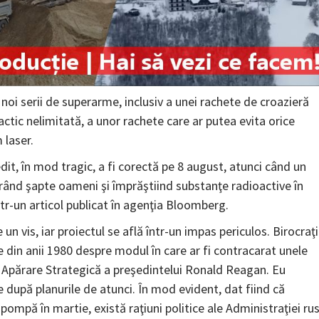
noi serii de superarme, inclusiv a unei rachete de croazieră
actic nelimitată, a unor rachete care ar putea evita orice
 laser.
dit, în mod tragic, a fi corectă pe 8 august, atunci când un
orând şapte oameni şi împrăştiind substanţe radioactive în
ntr-un articol publicat în agenţia Bloomberg.
n vis, iar proiectul se află într-un impas periculos. Birocraţ
e din anii 1980 despre modul în care ar fi contracarat unele
ru Apărare Strategică a preşedintelui Ronald Reagan. Eu
după planurile de atunci. În mod evident, dat fiind că
ompă în martie, există raţiuni politice ale Administraţiei ru