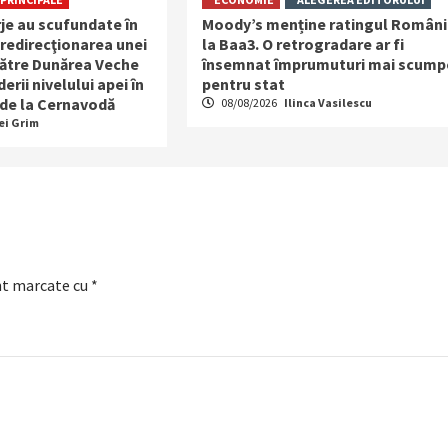
je au scufundate în
Moody’s menține ratingul Români
redirecţionarea unei
la Baa3. O retrogradare ar fi
 către Dunărea Veche
însemnat împrumuturi mai scump
derii nivelului apei în
pentru stat
 de la Cernavodă
08/08/2026
Ilinca Vasilescu
ei Grim
nt marcate cu
*