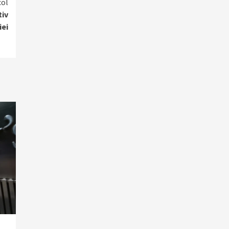
col
tiv
ei