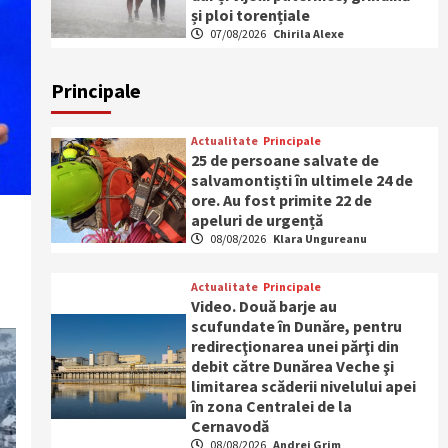
și ploi torențiale
07/08/2026
Chirila Alexe
Principale
Actualitate
Principale
25 de persoane salvate de
salvamontiști în ultimele 24 de
ore. Au fost primite 22 de
apeluri de urgență
08/08/2026
Klara Ungureanu
Actualitate
Principale
Video. Două barje au
scufundate în Dunăre, pentru
redirecţionarea unei părţi din
debit către Dunărea Veche şi
limitarea scăderii nivelului apei
în zona Centralei de la
Cernavodă
08/08/2026
Andrei Grim