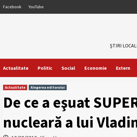
Skip
Facebook
YouTube
to
content
ȘTIRI LOCAL
Actualitate
Politic
Social
Economie
Extern
Actualitate
Alegerea editorului
De ce a eşuat SUPE
nucleară a lui Vladi