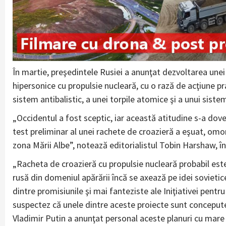
În martie, preşedintele Rusiei a anunţat dezvoltarea unei 
hipersonice cu propulsie nucleară, cu o rază de acţiune pr
sistem antibalistic, a unei torpile atomice şi a unui sistem
„Occidentul a fost sceptic, iar această atitudine s-a dove
test preliminar al unei rachete de croazieră a eşuat, om
zona Mării Albe”, notează editorialistul Tobin Harshaw, î
„Racheta de croazieră cu propulsie nucleară probabil este u
rusă din domeniul apărării încă se axează pe idei sovietic
dintre promisiunile şi mai fanteziste ale Iniţiativei pent
suspectez că unele dintre aceste proiecte sunt concepute 
Vladimir Putin a anunţat personal aceste planuri cu mare p