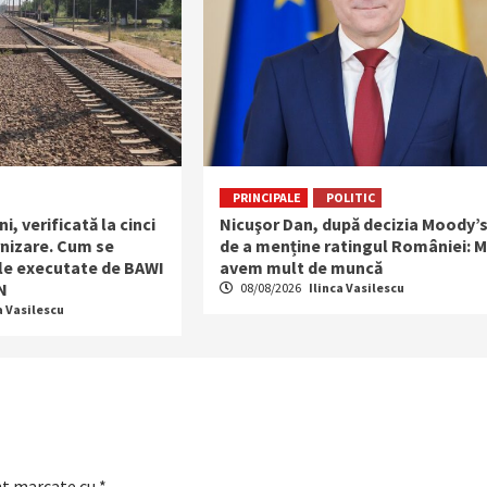
PRINCIPALE
POLITIC
i, verificată la cinci
Nicuşor Dan, după decizia Moody’
rnizare. Cum se
de a menține ratingul României: M
ile executate de BAWI
avem mult de muncă
N
08/08/2026
Ilinca Vasilescu
a Vasilescu
nt marcate cu
*