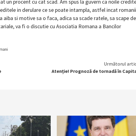
at un procent cu cat scad. Am spus la guvern ca noile credit
ditele in derulare ce se poate intampla, astfel incat romani
a aiba si motive sa o faca, adica sa scade ratele, sa scape de
ariale, va fi o discutie cu Asociatia Romana a Bancilor
mani
Următorul arti
e
Atenție! Prognoză de tornadă în Capit