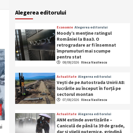
Alegerea editorului
Economie
Alegerea editorului
Moody’s menține ratingul
României la Baa3. O
retrogradare ar fi însemnat
împrumuturi mai scumpe
pentru stat
08/08/2026
Ilinca Vasilescu
Actualitate
Alegerea editorului
Vești de pe Autostrada Unirii A8:
lucrările au început în forță pe
sectorul montan
07/08/2026
Ilinca Vasilescu
Actualitate
Alegerea editorului
ANM extinde avertizările –
Caniculă de până la 39 de grade,
ui
dar și vijelii puternice, grindină