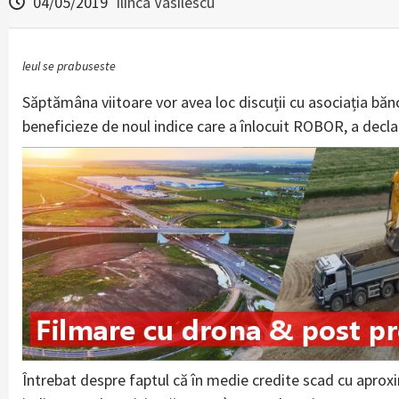
04/05/2019
Ilinca Vasilescu
leul se prabuseste
Săptămâna viitoare vor avea loc discuții cu asociația bănc
beneficieze de noul indice care a înlocuit ROBOR, a decla
Întrebat despre faptul că în medie credite scad cu aprox