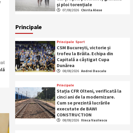
e
și ploi torențiale
i
07/08/2026
Chirila Alexe
Principale
Principale
Sport
CSM București, victorie și
trofeu la Brăila. Echipa din
Capitală a câștigat Cupa
col
Dunărea
ală
08/08/2026
Andrei Dascalu
Principale
Stația CFR Olteni, verificată la
cinci ani de la modernizare.
Cum se prezintă lucrările
executate de BAWI
CONSTRUCTION
08/08/2026
Ilinca Vasilescu