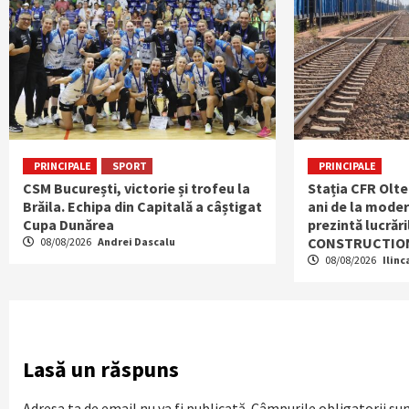
PRINCIPALE
SPORT
PRINCIPALE
CSM București, victorie și trofeu la
Stația CFR Olten
Brăila. Echipa din Capitală a câștigat
ani de la mode
Cupa Dunărea
prezintă lucrăr
CONSTRUCTIO
08/08/2026
Andrei Dascalu
08/08/2026
Ilinc
Lasă un răspuns
Adresa ta de email nu va fi publicată.
Câmpurile obligatorii su