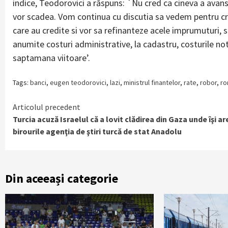
indice, Teodorovici a răspuns: `Nu cred ca cineva a avans
vor scadea. Vom continua cu discutia sa vedem pentru cre
care au credite si vor sa refinanteze acele imprumuturi, s
anumite costuri administrative, la cadastru, costurile not
saptamana viitoare’.
Tags:
banci
,
eugen teodorovici
,
lazi
,
ministrul finantelor
,
rate
,
robor
,
ro
Continue
Articolul precedent
Turcia acuză Israelul că a lovit clădirea din Gaza unde îşi ar
Reading
birourile agenţia de ştiri turcă de stat Anadolu
Din aceeași categorie