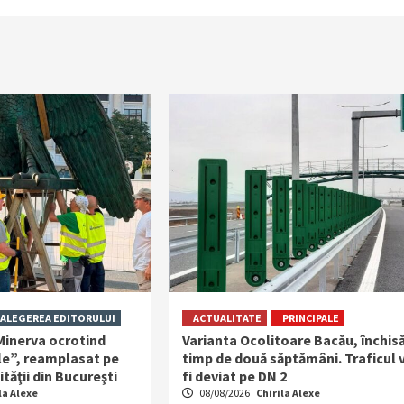
ALEGEREA EDITORULUI
ACTUALITATE
PRINCIPALE
inerva ocrotind
Varianta Ocolitoare Bacău, închis
ţele”, reamplasat pe
timp de două săptămâni. Traficul 
tăţii din Bucureşti
fi deviat pe DN 2
la Alexe
08/08/2026
Chirila Alexe