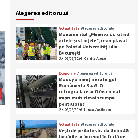
Alegerea editorului
i
Actualitate
Alegerea editorului
Monumentul „Minerva ocrotind
artele şi ştiinţele”, reamplasat
pe Palatul Universităţii din
Bucureşti
08/08/2026
Chirila Alexe
Economie
Alegerea editorului
Moody’s menține ratingul
României la Baa3. O
retrogradare ar fi însemnat
împrumuturi mai scumpe
pentru stat
08/08/2026
Ilinca Vasilescu
Actualitate
Alegerea editorului
Vești de pe Autostrada Unirii A8:
lucrările au început în forță pe