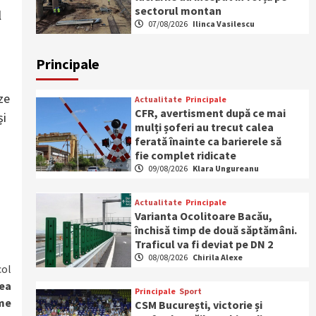
sectorul montan
l
07/08/2026
Ilinca Vasilescu
Principale
ze
Actualitate
Principale
CFR, avertisment după ce mai
și
mulți șoferi au trecut calea
ferată înainte ca barierele să
fie complet ridicate
09/08/2026
Klara Ungureanu
Actualitate
Principale
Varianta Ocolitoare Bacău,
închisă timp de două săptămâni.
Traficul va fi deviat pe DN 2
08/08/2026
Chirila Alexe
col
rea
Principale
Sport
ime
CSM București, victorie și