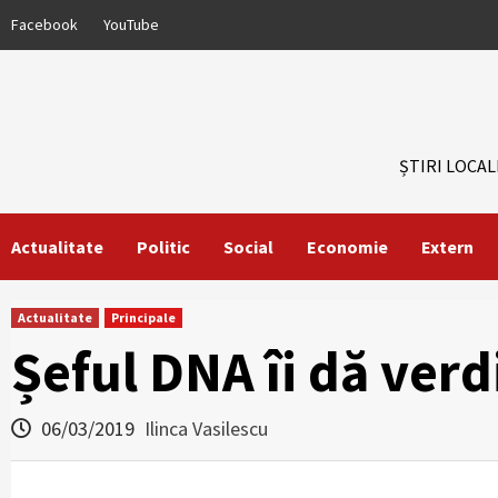
Skip
Facebook
YouTube
to
content
ȘTIRI LOCAL
Actualitate
Politic
Social
Economie
Extern
Actualitate
Principale
Șeful DNA îi dă verd
06/03/2019
Ilinca Vasilescu