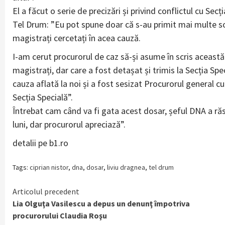
El a făcut o serie de precizări și privind conflictul cu Sec
Tel Drum: ”Eu pot spune doar că s-au primit mai multe soli
magistrați cercetați în acea cauză.
I-am cerut procurorul de caz să-și asume în scris această 
magistrați, dar care a fost detașat și trimis la Secția S
cauza aflată la noi și a fost sesizat Procurorul general c
Secția Specială”.
Întrebat cam când va fi gata acest dosar, șeful DNA a răs
luni, dar procurorul apreciază”.
detalii pe b1.ro
Tags:
ciprian nistor
,
dna
,
dosar
,
liviu dragnea
,
tel drum
Continue
Articolul precedent
Lia Olguţa Vasilescu a depus un denunţ împotriva
Reading
procurorului Claudia Roşu