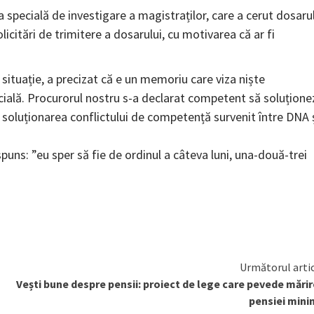
ția specială de investigare a magistraților, care a cerut dosaru
citări de trimitere a dosarului, cu motivarea că ar fi
situație, a precizat că e un memoriu care viza niște
pecială. Procurorul nostru s-a declarat competent să soluțione
u soluționarea conflictului de competență survenit între DNA 
puns: ”eu sper să fie de ordinul a câteva luni, una-două-trei
Următorul arti
Vești bune despre pensii: proiect de lege care pevede mări
pensiei min