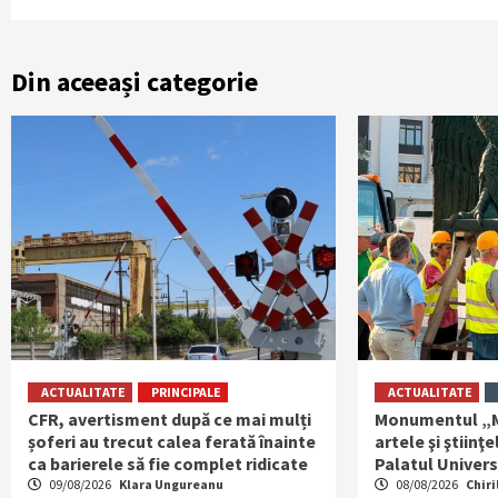
Din aceeași categorie
ACTUALITATE
PRINCIPALE
ACTUALITATE
CFR, avertisment după ce mai mulți
Monumentul „M
șoferi au trecut calea ferată înainte
artele şi ştiin
ca barierele să fie complet ridicate
Palatul Universi
09/08/2026
Klara Ungureanu
08/08/2026
Chiri