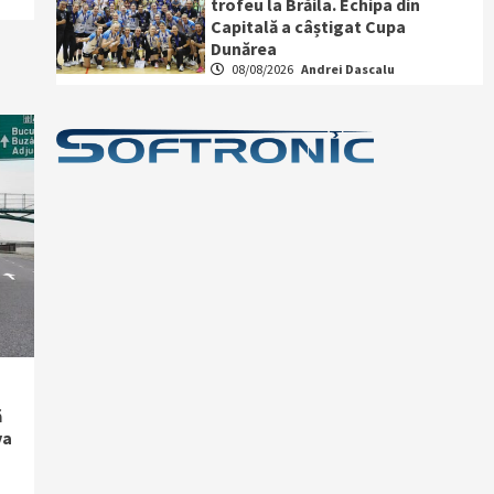
trofeu la Brăila. Echipa din
Capitală a câștigat Cupa
Dunărea
08/08/2026
Andrei Dascalu
ă
va