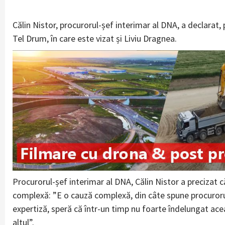
Călin Nistor, procurorul-șef interimar al DNA, a declarat, 
Tel Drum, în care este vizat și Liviu Dragnea.
Procurorul-șef interimar al DNA, Călin Nistor a precizat
complexă: ”E o cauză complexă, din câte spune procurorul 
expertiză, speră că într-un timp nu foarte îndelungat acea 
altul”.