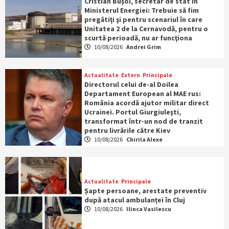
Cristian Buşoi, secretar de stat în
Ministerul Energiei: Trebuie să fim
pregătiţi şi pentru scenariul în care
Unitatea 2 de la Cernavodă, pentru o
scurtă perioadă, nu ar funcţiona
10/08/2026
Andrei Grim
Actualitate
Extern
Principale
Directorul celui de-al Doilea
Departament European al MAE rus:
România acordă ajutor militar direct
Ucrainei. Portul Giurgiuleşti,
transformat într-un nod de tranzit
pentru livrările către Kiev
10/08/2026
Chirila Alexe
Actualitate
Principale
Șapte persoane, arestate preventiv
după atacul ambulanței în Cluj
10/08/2026
Ilinca Vasilescu