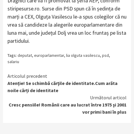
Drăghici care va fi promovat la șefia AEP, conform
stiripesurse.ro. Surse din PSD spun că în ședința de
marți a CEX, Olguța Vasilescu le-a spus colegilor că nu
vrea să candideze la alegerile europarlamentare din
luna mai, unde județul Dolj vrea un loc fruntaș pe lista
partidului.
Tags:
deputat
,
europarlamentar
,
lia olguta vasilescu
,
psd
,
salariu
Continue
Articolul precedent
Atenție! Se schimbă cărţile de identitate.Cum arăta
Reading
noile cărți de identitate
Următorul articol
Cresc pensiile! Românii care au lucrat între 1975 şi 2001
vor primi bani în plus