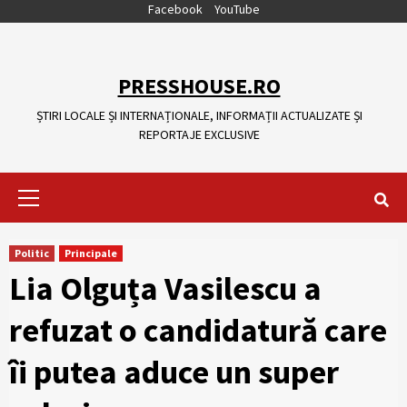
Skip
Facebook
YouTube
to
content
PRESSHOUSE.RO
ȘTIRI LOCALE ȘI INTERNAȚIONALE, INFORMAȚII ACTUALIZATE ȘI
REPORTAJE EXCLUSIVE
Primary
Menu
Politic
Principale
Lia Olguța Vasilescu a
refuzat o candidatură care
îi putea aduce un super