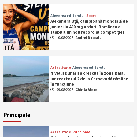
Alegerea editorului
Sport
Alexandra Uță, campioană mondială de
juniori la 400 m garduri. Românca a
stabilit un nou record al competiției
10/08/2026
Andrei Dascalu
Actualitate
Alegerea editorului
Nivelul Dunării a crescut în zona Bala,
iar reactorul 2 de la Cernavodă rămâne
în funcțiune
09/08/2026
Chirila Alexe
Principale
Actualitate
Principale