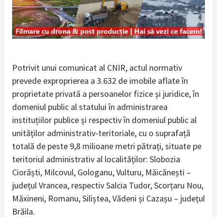
Potrivit unui comunicat al CNIR, actul normativ
prevede exproprierea a 3.632 de imobile aflate în
proprietate privată a persoanelor fizice și juridice, în
domeniul public al statului în administrarea
instituțiilor publice și respectiv în domeniul public al
unităților administrativ-teritoriale, cu o suprafață
totală de peste 9,8 milioane metri pătrați, situate pe
teritoriul administrativ al localităților: Slobozia
Ciorăști, Milcovul, Gologanu, Vulturu, Măicănești –
județul Vrancea, respectiv Salcia Tudor, Scorțaru Nou,
Măxineni, Romanu, Siliștea, Vădeni și Cazașu – județul
Brăila.