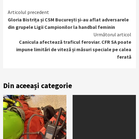
Continue
Articolul precedent
Gloria Bistrița și CSM București și-au aflat adversarele
Reading
din grupele Ligii Campionilor la handbal feminin
Următorul articol
Canicula afectează traficul feroviar. CFR SA poate
impune limitări de viteză și măsuri speciale pe calea
ferată
Din aceeași categorie