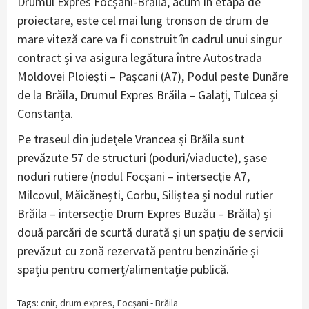
Drumul Expres Focșani-Brăila, acum în etapa de
proiectare, este cel mai lung tronson de drum de
mare viteză care va fi construit în cadrul unui singur
contract și va asigura legătura între Autostrada
Moldovei Ploiești – Pașcani (A7), Podul peste Dunăre
de la Brăila, Drumul Expres Brăila – Galați, Tulcea și
Constanța.
Pe traseul din județele Vrancea și Brăila sunt
prevăzute 57 de structuri (poduri/viaducte), șase
noduri rutiere (nodul Focșani – intersecție A7,
Milcovul, Măicănești, Corbu, Siliștea și nodul rutier
Brăila – intersecție Drum Expres Buzău – Brăila) și
două parcări de scurtă durată și un spațiu de servicii
prevăzut cu zonă rezervată pentru benzinărie și
spațiu pentru comerț/alimentație publică.
Tags:
cnir
,
drum expres
,
Focșani - Brăila