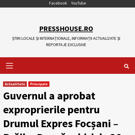
Skip
Facebook
YouTube
to
content
PRESSHOUSE.RO
ȘTIRI LOCALE ȘI INTERNAȚIONALE, INFORMAȚII ACTUALIZATE ȘI
REPORTAJE EXCLUSIVE
Primary
Menu
Actualitate
Principale
Guvernul a aprobat
exproprierile pentru
Drumul Expres Focșani –