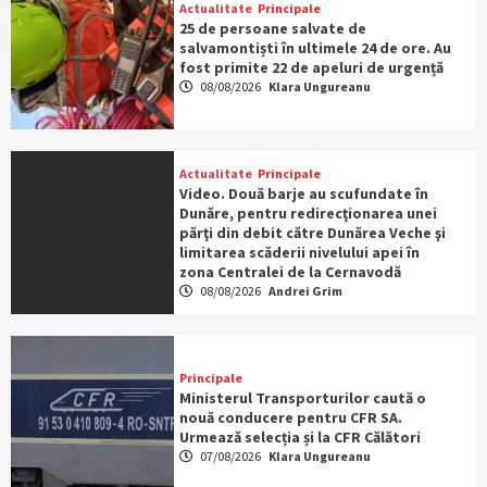
Actualitate
Principale
25 de persoane salvate de
salvamontiști în ultimele 24 de ore. Au
fost primite 22 de apeluri de urgență
08/08/2026
Klara Ungureanu
Actualitate
Principale
Video. Două barje au scufundate în
Dunăre, pentru redirecţionarea unei
părţi din debit către Dunărea Veche şi
limitarea scăderii nivelului apei în
zona Centralei de la Cernavodă
08/08/2026
Andrei Grim
Principale
Ministerul Transporturilor caută o
nouă conducere pentru CFR SA.
Urmează selecția și la CFR Călători
07/08/2026
Klara Ungureanu