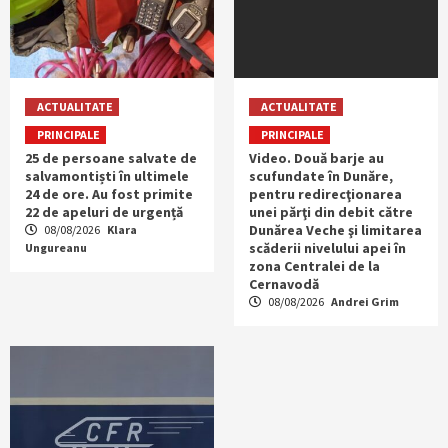
ACTUALITATE
ACTUALITATE
PRINCIPALE
PRINCIPALE
25 de persoane salvate de
Video. Două barje au
salvamontiști în ultimele
scufundate în Dunăre,
24 de ore. Au fost primite
pentru redirecţionarea
22 de apeluri de urgență
unei părţi din debit către
Dunărea Veche şi limitarea
08/08/2026
Klara
scăderii nivelului apei în
Ungureanu
zona Centralei de la
Cernavodă
08/08/2026
Andrei Grim