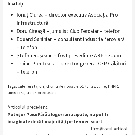
Invitați
Ionuț Ciurea – director executiv Asociația Pro
Infrastructură
Doru Cireașă – jurnalist Club Feroviar – telefon
Eduard Sahinian – consultant industria feroviară
– telefon
Ștefan Roșeanu – fost președinte ARF – zoom
Traian Preoteasa – director general CFR Călători
– telefon
Tags:
cale ferata
,
cfr
,
drumurile noastre b1 tv
,
lazi
,
linie
,
PNRR
,
timisoara
,
traian preoteasa
Continue
Articolul precedent
Petrișor Peiu: Fără alegeri anticipate, nu pot fi
Reading
imaginate decât majorități pe termen scurt
Următorul articol