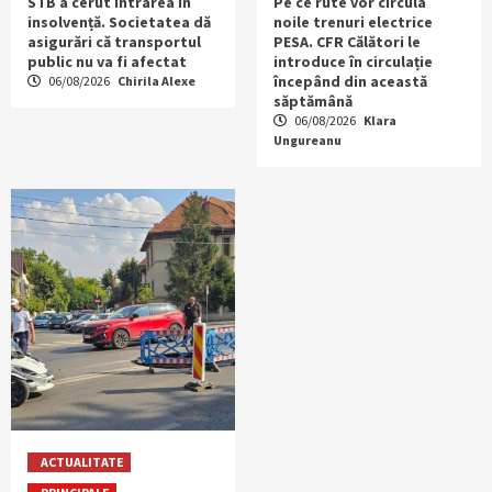
STB a cerut intrarea în
Pe ce rute vor circula
insolvență. Societatea dă
noile trenuri electrice
asigurări că transportul
PESA. CFR Călători le
public nu va fi afectat
introduce în circulație
începând din această
06/08/2026
Chirila Alexe
săptămână
06/08/2026
Klara
Ungureanu
ACTUALITATE