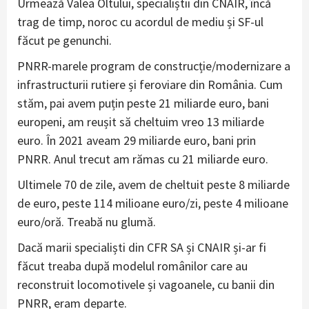
Urmează Valea Oltului, specialiștii din CNAIR, încă
trag de timp, noroc cu acordul de mediu și SF-ul
făcut pe genunchi.
PNRR-marele program de construcție/modernizare a
infrastructurii rutiere și feroviare din România. Cum
stăm, pai avem puțin peste 21 miliarde euro, bani
europeni, am reușit să cheltuim vreo 13 miliarde
euro. În 2021 aveam 29 miliarde euro, bani prin
PNRR. Anul trecut am rămas cu 21 miliarde euro.
Ultimele 70 de zile, avem de cheltuit peste 8 miliarde
de euro, peste 114 milioane euro/zi, peste 4 milioane
euro/oră. Treabă nu glumă.
Dacă marii specialiști din CFR SA și CNAIR și-ar fi
făcut treaba după modelul românilor care au
reconstruit locomotivele și vagoanele, cu banii din
PNRR, eram departe.