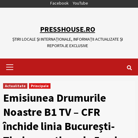
Skip
Facebook
YouTube
to
content
PRESSHOUSE.RO
ȘTIRI LOCALE ȘI INTERNAȚIONALE, INFORMAȚII ACTUALIZATE ȘI
REPORTAJE EXCLUSIVE
Primary
Menu
Actualitate
Principale
Emisiunea Drumurile
Noastre B1 TV – CFR
închide linia București-