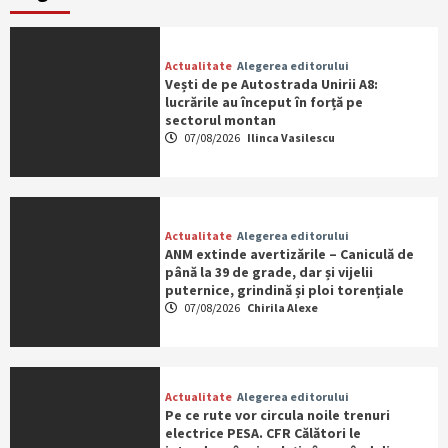
Actualitate
Alegerea editorului
Vești de pe Autostrada Unirii A8:
lucrările au început în forță pe
sectorul montan
07/08/2026
Ilinca Vasilescu
Actualitate
Alegerea editorului
ANM extinde avertizările – Caniculă de
până la 39 de grade, dar și vijelii
puternice, grindină și ploi torențiale
07/08/2026
Chirila Alexe
Actualitate
Alegerea editorului
Pe ce rute vor circula noile trenuri
electrice PESA. CFR Călători le