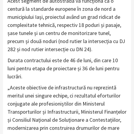
Acest segment de autostradă va funcționa ca o
centură la standarde europene în zona de nord a
municipiului Iași, proiectul având un grad ridicat de
complexitate tehnică, respectiv 18 poduri și pasaje,
șase tunele și un centru de monitorizare tunel,
precum și două noduri (nod rutier la intersecția cu DJ
282 și nod rutier intersecție cu DN 24).
Durata contractului este de 46 de luni, din care 10
luni pentru etapa de proiectare și 36 de luni pentru
lucrări.
„Aceste obiective de infrastructură nu reprezintă
meritul unei singure echipe, ci rezultatul eforturilor
conjugate ale profesioniștilor din Ministerul
Transporturilor și Infrastructurii, Ministerul Finanțelor
și Consiliul Național de Soluționare a Contestațiilor,
modernizarea prin construirea drumurilor de mare