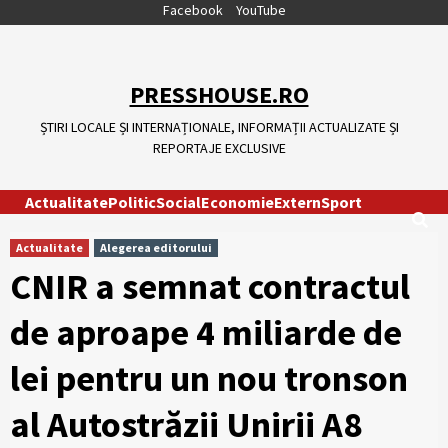
Skip
Facebook
YouTube
to
content
PRESSHOUSE.RO
ȘTIRI LOCALE ȘI INTERNAȚIONALE, INFORMAȚII ACTUALIZATE ȘI
REPORTAJE EXCLUSIVE
Actualitate
Politic
Social
Economie
Extern
Sport
Actualitate
Alegerea editorului
CNIR a semnat contractul
de aproape 4 miliarde de
lei pentru un nou tronson
al Autostrăzii Unirii A8