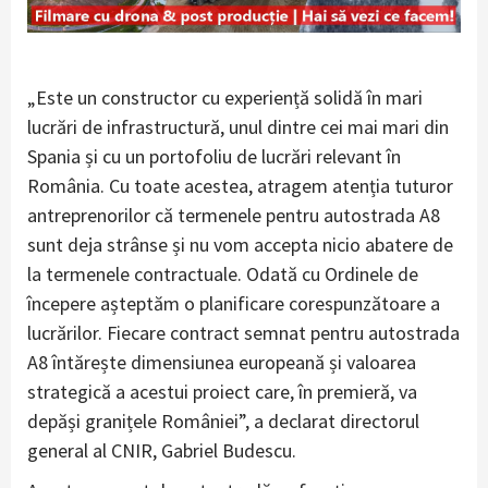
„Este un constructor cu experiență solidă în mari
lucrări de infrastructură, unul dintre cei mai mari din
Spania și cu un portofoliu de lucrări relevant în
România. Cu toate acestea, atragem atenția tuturor
antreprenorilor că termenele pentru autostrada A8
sunt deja strânse și nu vom accepta nicio abatere de
la termenele contractuale. Odată cu Ordinele de
începere așteptăm o planificare corespunzătoare a
lucrărilor. Fiecare contract semnat pentru autostrada
A8 întărește dimensiunea europeană și valoarea
strategică a acestui proiect care, în premieră, va
depăși granițele României”, a declarat directorul
general al CNIR, Gabriel Budescu.