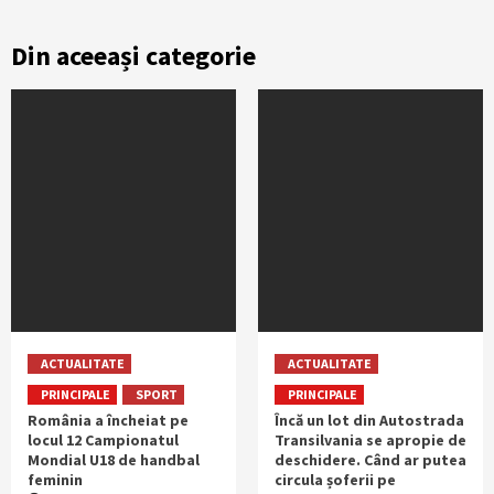
Din aceeași categorie
ACTUALITATE
ACTUALITATE
PRINCIPALE
SPORT
PRINCIPALE
România a încheiat pe
Încă un lot din Autostrada
locul 12 Campionatul
Transilvania se apropie de
Mondial U18 de handbal
deschidere. Când ar putea
feminin
circula șoferii pe