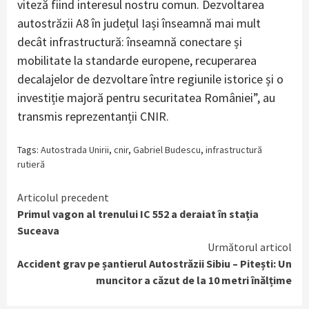
viteză fiind interesul nostru comun. Dezvoltarea
autostrăzii A8 în județul Iași înseamnă mai mult
decât infrastructură: înseamnă conectare și
mobilitate la standarde europene, recuperarea
decalajelor de dezvoltare între regiunile istorice și o
investiție majoră pentru securitatea României”, au
transmis reprezentanții CNIR.
Tags:
Autostrada Unirii
,
cnir
,
Gabriel Budescu
,
infrastructură
rutieră
Continue
Articolul precedent
Primul vagon al trenului IC 552 a deraiat în stația
Reading
Suceava
Următorul articol
Accident grav pe șantierul Autostrăzii Sibiu – Pitești: Un
muncitor a căzut de la 10 metri înălțime