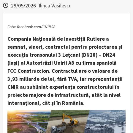
29/05/2026
Ilinca Vasilescu
Foto: facebook.com/CNIRSA
Compania Națională de Investiții Rutiere a
semnat, vineri, contractul pentru proiectarea și
execuția tronsonului 3 Lețcani (DN28) – DN24
(Iași) al Autostrăzii Unirii A8 cu firma spaniolă
FCC Construccion. Contractul are o valoare de
3,93 miliarde de lei, fără TVA, iar reprezentanții
CNIR au subliniat experiența constructorului în
proiecte majore de infrastructură, atât la nivel
internațional, cât și în România.