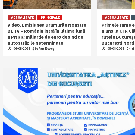
ACTUALITATE
PRINCIPALE
ACTUALITATE
Video. Emisiunea Drumurile Noastre
Primele rame e
B1 TV – România intră în ultima lună
ajuns la CFR Căl
a PNRR: miliarde de euro depind de
rutele Bucureșt
autostrăzile neterminate
București Nord
06/08/2026
Ștefan Etveș
05/08/2026
Chiri