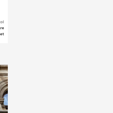
col
are
net