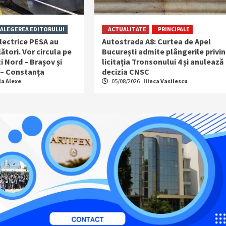
ALEGEREA EDITORULUI
ACTUALITATE
PRINCIPALE
lectrice PESA au
Autostrada A8: Curtea de Apel
ători. Vor circula pe
București admite plângerile privi
i Nord – Brașov și
licitația Tronsonului 4 și anulează
 – Constanța
decizia CNSC
la Alexe
05/08/2026
Ilinca Vasilescu