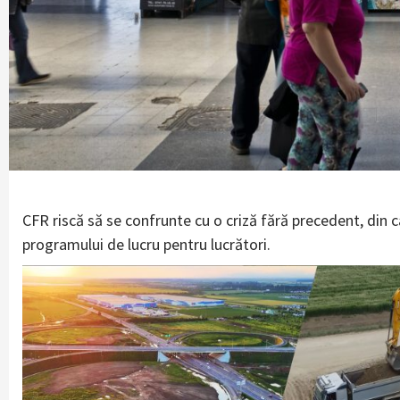
CFR riscă să se confrunte cu o criză fără precedent, din 
programului de lucru pentru lucrători.