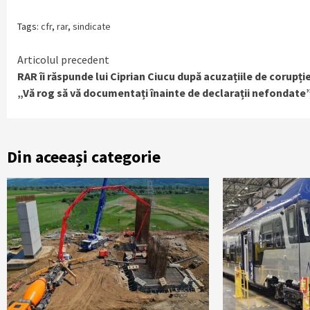
Tags:
cfr
,
rar
,
sindicate
Continue
Articolul precedent
RAR îi răspunde lui Ciprian Ciucu după acuzațiile de corupție
Reading
„Vă rog să vă documentați înainte de declarații nefondate
Din aceeași categorie