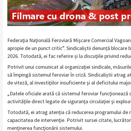
Federaţia Naţională Feroviară Mişcare Comercial Vagoane
apropie de un punct critic”. Sindicaliștii denunță blocare 
2026. Totodată, ei fac referire și la discuţiile privind re
Potrivit unui comunicat al organizaţiei sindicale, măsurile
să împingă sistemul feroviar în criză. Sindicaliștii atrag at
de viteză, al investiţiilor insuficiente şi al deficitului maj
„Datele oficiale arată că sistemul feroviar funcţionează de
activităţile direct legate de siguranţa circulaţiei şi explo
Totodată, ei atrag atenția că reducerea programului de mu
capacitatea de intervenţie. Potrivit sursei citate, lucrăt
menţinerea funcţionării sistemului.