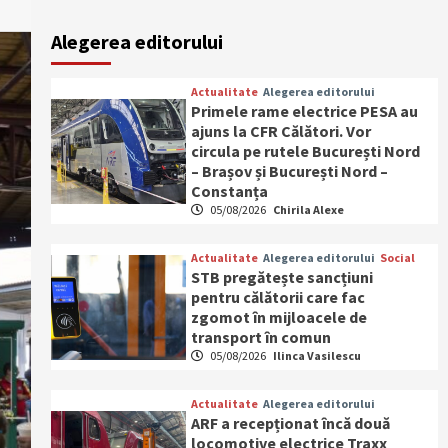
Alegerea editorului
Actualitate
Alegerea editorului
Primele rame electrice PESA au
ajuns la CFR Călători. Vor
circula pe rutele București Nord
– Brașov și București Nord –
Constanța
05/08/2026
Chirila Alexe
Actualitate
Alegerea editorului
Social
STB pregătește sancțiuni
pentru călătorii care fac
zgomot în mijloacele de
transport în comun
05/08/2026
Ilinca Vasilescu
Actualitate
Alegerea editorului
ARF a recepționat încă două
locomotive electrice Traxx