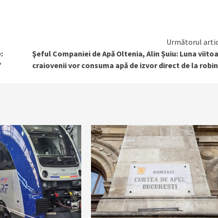
Următorul arti
:
Şeful Companiei de Apă Oltenia, Alin Șuiu: Luna viito
”
craiovenii vor consuma apă de izvor direct de la robi