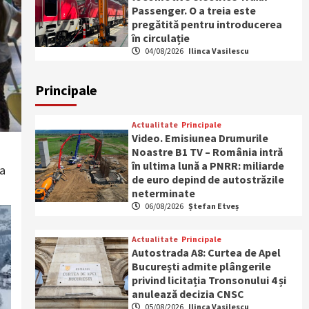
Passenger. O a treia este
pregătită pentru introducerea
în circulație
04/08/2026
Ilinca Vasilescu
Principale
Actualitate
Principale
Video. Emisiunea Drumurile
Noastre B1 TV – România intră
în ultima lună a PNRR: miliarde
 a
de euro depind de autostrăzile
neterminate
06/08/2026
Ștefan Etveș
Actualitate
Principale
Autostrada A8: Curtea de Apel
București admite plângerile
privind licitația Tronsonului 4 și
anulează decizia CNSC
05/08/2026
Ilinca Vasilescu