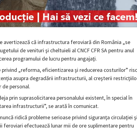
 avertizează că infrastructura feroviară din România „se
bugetului de venituri şi cheltuieli al CNCF CFR SA pentru anul
ducerea programului de lucru pentru angajaţi.
 privind „reforma, eficientizarea şi reducerea costurilor” ris
enția asupra degradării infrastructurii, al creşterii restricţiilo
or de personal.
ja prin suprasolicitarea personalului existent, în special în
atarea infrastructurii”, se arată în comunicat.
ncă ridică probleme serioase privind siguranţa circulaţiei ş
orii feroviari efectuează lunar mii de ore suplimentare pentru