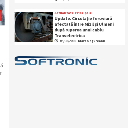
Actualitate
Principale
Update. Circulație feroviară
afectată între Mizil și Ulmeni
după ruperea unui cablu
Transelectrica
05/08/2026
Klara Ungureanu
că
r
i