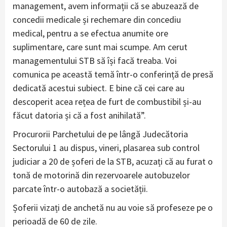
management, avem informații că se abuzează de
concedii medicale și rechemare din concediu
medical, pentru a se efectua anumite ore
suplimentare, care sunt mai scumpe. Am cerut
managementului STB să își facă treaba. Voi
comunica pe această temă într-o conferință de presă
dedicată acestui subiect. E bine că cei care au
descoperit acea rețea de furt de combustibil și-au
făcut datoria și că a fost anihilată”.
Procurorii Parchetului de pe lângă Judecătoria
Sectorului 1 au dispus, vineri, plasarea sub control
judiciar a 20 de șoferi de la STB, acuzați că au furat o
tonă de motorină din rezervoarele autobuzelor
parcate într-o autobază a societății.
Șoferii vizați de anchetă nu au voie să profeseze pe o
perioadă de 60 de zile.