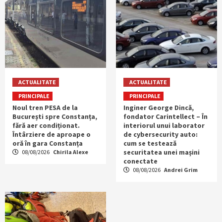
ACTUALITATE
ACTUALITATE
PRINCIPALE
PRINCIPALE
Noul tren PESA de la
Inginer George Dincă,
București spre Constanța,
fondator Carintellect – În
fără aer condiționat.
interiorul unui laborator
Întârziere de aproape o
de cybersecurity auto:
oră în gara Constanța
cum se testează
securitatea unei mașini
08/08/2026
Chirila Alexe
conectate
08/08/2026
Andrei Grim