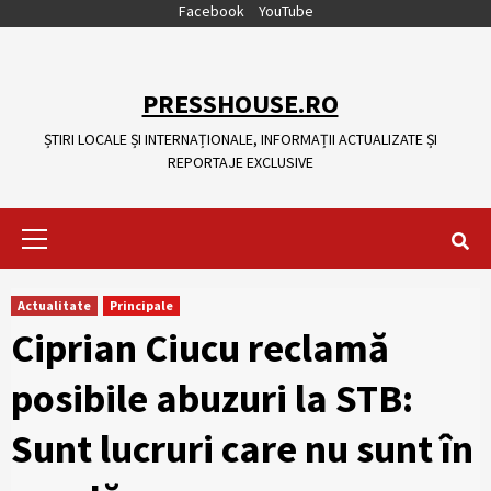
Skip
Facebook
YouTube
to
content
PRESSHOUSE.RO
ȘTIRI LOCALE ȘI INTERNAȚIONALE, INFORMAȚII ACTUALIZATE ȘI
REPORTAJE EXCLUSIVE
Primary
Menu
Actualitate
Principale
Ciprian Ciucu reclamă
posibile abuzuri la STB:
Sunt lucruri care nu sunt în