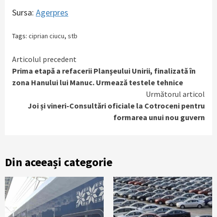
Sursa:
Agerpres
Tags:
ciprian ciucu
,
stb
Continue
Articolul precedent
Prima etapă a refacerii Planşeului Unirii, finalizată în
Reading
zona Hanului lui Manuc. Urmează testele tehnice
Următorul articol
Joi și vineri-Consultări oficiale la Cotroceni pentru
formarea unui nou guvern
Din aceeași categorie