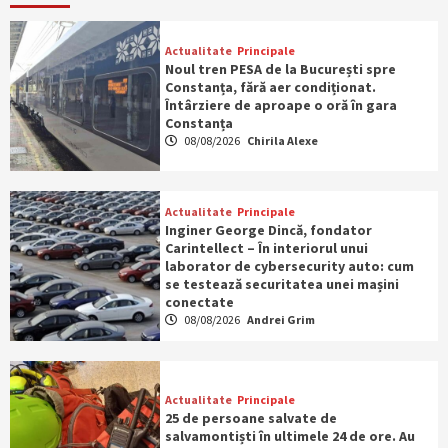
Actualitate
Principale
Noul tren PESA de la București spre
Constanța, fără aer condiționat.
Întârziere de aproape o oră în gara
Constanța
08/08/2026
Chirila Alexe
Actualitate
Principale
Inginer George Dincă, fondator
Carintellect – În interiorul unui
laborator de cybersecurity auto: cum
se testează securitatea unei mașini
conectate
08/08/2026
Andrei Grim
Actualitate
Principale
25 de persoane salvate de
salvamontiști în ultimele 24 de ore. Au