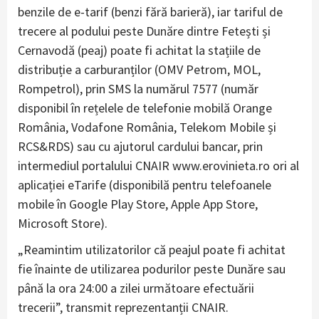
benzile de e-tarif (benzi fără barieră), iar tariful de
trecere al podului peste Dunăre dintre Fetești și
Cernavodă (peaj) poate fi achitat la stațiile de
distribuție a carburanților (OMV Petrom, MOL,
Rompetrol), prin SMS la numărul 7577 (număr
disponibil în rețelele de telefonie mobilă Orange
România, Vodafone România, Telekom Mobile și
RCS&RDS) sau cu ajutorul cardului bancar, prin
intermediul portalului CNAIR www.erovinieta.ro ori al
aplicației eTarife (disponibilă pentru telefoanele
mobile în Google Play Store, Apple App Store,
Microsoft Store).
„Reamintim utilizatorilor că peajul poate fi achitat
fie înainte de utilizarea podurilor peste Dunăre sau
până la ora 24:00 a zilei următoare efectuării
trecerii”, transmit reprezentanții CNAIR.