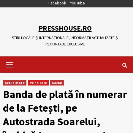
Skip
Facebook
YouTube
to
content
PRESSHOUSE.RO
ȘTIRI LOCALE ȘI INTERNAȚIONALE, INFORMAȚII ACTUALIZATE ȘI
REPORTAJE EXCLUSIVE
Primary
Menu
Actualitate
Principale
Social
Banda de plată în numerar
de la Fetești, pe
Autostrada Soarelui,