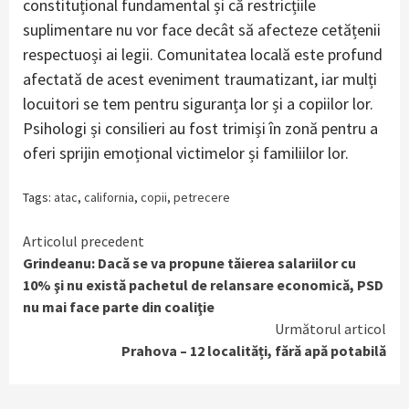
constituțional fundamental și că restricțiile
suplimentare nu vor face decât să afecteze cetățenii
respectuoși ai legii. Comunitatea locală este profund
afectată de acest eveniment traumatizant, iar mulți
locuitori se tem pentru siguranța lor și a copiilor lor.
Psihologi și consilieri au fost trimiși în zonă pentru a
oferi sprijin emoțional victimelor și familiilor lor.
Tags:
atac
,
california
,
copii
,
petrecere
Continue
Articolul precedent
Grindeanu: Dacă se va propune tăierea salariilor cu
Reading
10% şi nu există pachetul de relansare economică, PSD
nu mai face parte din coaliţie
Următorul articol
Prahova – 12 localități, fără apă potabilă