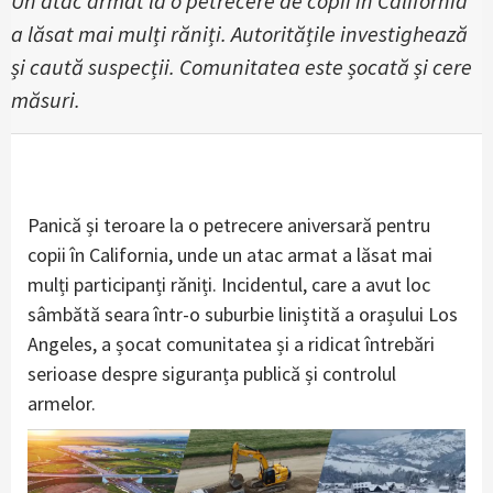
Un atac armat la o petrecere de copii în California
a lăsat mai mulți răniți. Autoritățile investighează
și caută suspecții. Comunitatea este șocată și cere
măsuri.
Panică și teroare la o petrecere aniversară pentru
copii în California, unde un atac armat a lăsat mai
mulți participanți răniți. Incidentul, care a avut loc
sâmbătă seara într-o suburbie liniștită a orașului Los
Angeles, a șocat comunitatea și a ridicat întrebări
serioase despre siguranța publică și controlul
armelor.