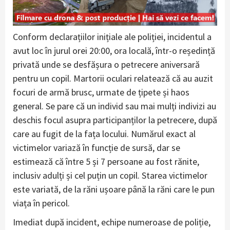
Conform declarațiilor inițiale ale poliției, incidentul a
avut loc în jurul orei 20:00, ora locală, într-o reședință
privată unde se desfășura o petrecere aniversară
pentru un copil. Martorii oculari relatează că au auzit
focuri de armă brusc, urmate de țipete și haos
general. Se pare că un individ sau mai mulți indivizi au
deschis focul asupra participanților la petrecere, după
care au fugit de la fața locului. Numărul exact al
victimelor variază în funcție de sursă, dar se
estimează că între 5 și 7 persoane au fost rănite,
inclusiv adulți și cel puțin un copil. Starea victimelor
este variată, de la răni ușoare până la răni care le pun
viața în pericol.
Imediat după incident, echipe numeroase de poliție,