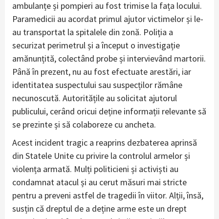
ambulanțe și pompieri au fost trimise la fața locului.
Paramedicii au acordat primul ajutor victimelor și le-
au transportat la spitalele din zonă. Poliția a
securizat perimetrul și a început o investigație
amănunțită, colectând probe și intervievând martorii.
Până în prezent, nu au fost efectuate arestări, iar
identitatea suspectului sau suspecților rămâne
necunoscută. Autoritățile au solicitat ajutorul
publicului, cerând oricui deține informații relevante să
se prezinte și să colaboreze cu ancheta.
Acest incident tragic a reaprins dezbaterea aprinsă
din Statele Unite cu privire la controlul armelor și
violența armată. Mulți politicieni și activiști au
condamnat atacul și au cerut măsuri mai stricte
pentru a preveni astfel de tragedii în viitor. Alții, însă,
susțin că dreptul de a deține arme este un drept