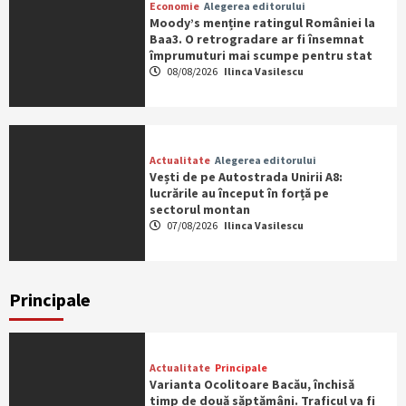
Economie
Alegerea editorului
Moody’s menține ratingul României la
Baa3. O retrogradare ar fi însemnat
împrumuturi mai scumpe pentru stat
08/08/2026
Ilinca Vasilescu
Actualitate
Alegerea editorului
Vești de pe Autostrada Unirii A8:
lucrările au început în forță pe
sectorul montan
07/08/2026
Ilinca Vasilescu
Principale
Actualitate
Principale
Varianta Ocolitoare Bacău, închisă
timp de două săptămâni. Traficul va fi