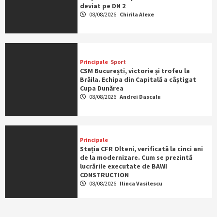
deviat pe DN 2
08/08/2026
Chirila Alexe
Principale
Sport
CSM București, victorie și trofeu la
Brăila. Echipa din Capitală a câștigat
Cupa Dunărea
08/08/2026
Andrei Dascalu
Principale
Stația CFR Olteni, verificată la cinci ani
de la modernizare. Cum se prezintă
lucrările executate de BAWI
CONSTRUCTION
08/08/2026
Ilinca Vasilescu