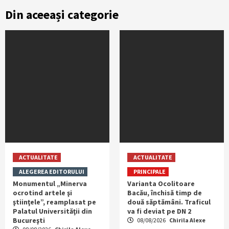
Din aceeași categorie
ACTUALITATE
ACTUALITATE
ALEGEREA EDITORULUI
PRINCIPALE
Monumentul „Minerva
Varianta Ocolitoare
ocrotind artele şi
Bacău, închisă timp de
ştiinţele”, reamplasat pe
două săptămâni. Traficul
Palatul Universităţii din
va fi deviat pe DN 2
Bucureşti
08/08/2026
Chirila Alexe