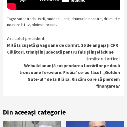
Tags:
Autostrada Unirii
,
budescu
,
cnir
,
drumurile noastre
,
drumurile
noastre b1 tv
,
ploiesti-brasov
Continue
Articolul precedent
Mită la cușetă și vagoane de dormit. 36 de angajați CFR
Reading
Călători, trimiși în judecată pentru fals și înșelăciune
Următorul articol
Webuild anunță suspendarea lucrărilor pe două
tronsoane feroviare. Fix ăia’ ce-au făcut „Golden
Gate-ul” de la Brăila. Riscăm oare să pierdem
finanțarea?
Din aceeași categorie