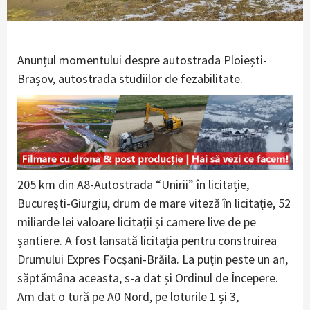
Anunțul momentului despre autostrada Ploiești-
Brașov, autostrada studiilor de fezabilitate.
205 km din A8-Autostrada “Unirii” în licitație,
București-Giurgiu, drum de mare viteză în licitație, 52
miliarde lei valoare licitații și camere live de pe
șantiere. A fost lansată licitația pentru construirea
Drumului Expres Focșani-Brăila. La puțin peste un an,
săptămâna aceasta, s-a dat și Ordinul de Începere.
Am dat o tură pe A0 Nord, pe loturile 1 și 3,