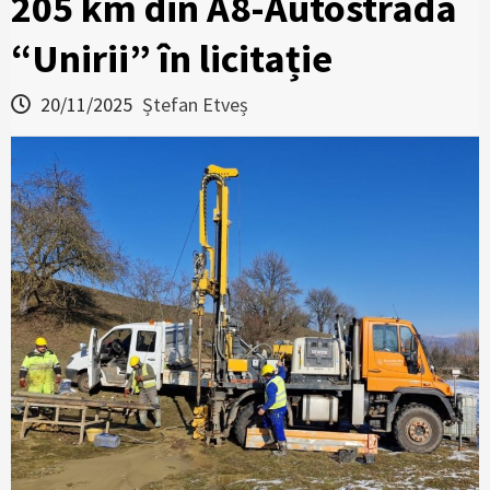
205 km din A8-Autostrada
“Unirii” în licitație
20/11/2025
Ștefan Etveș