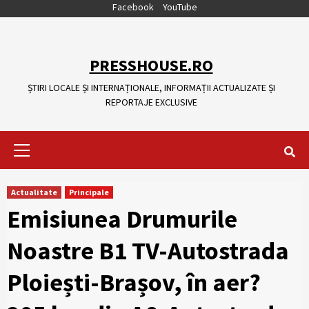
Skip
Facebook
YouTube
to
content
PRESSHOUSE.RO
ȘTIRI LOCALE ȘI INTERNAȚIONALE, INFORMAȚII ACTUALIZATE ȘI
REPORTAJE EXCLUSIVE
Primary
Menu
Actualitate
Principale
Emisiunea Drumurile
Noastre B1 TV-Autostrada
Ploiești-Brașov, în aer?