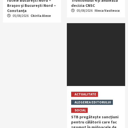
rutele București Nord –
Tronsonului 4 și anulează
Brașov și București Nord –
decizia CNSC
Constanța
05/08/2026
Ilinca Vasilescu
05/08/2026
Chirila Alexe
ACTUALITATE
ALEGEREA EDITORULUI
SOCIAL
STB pregătește sancțiuni
pentru călătorii care fac
zgomot în mijloacele de