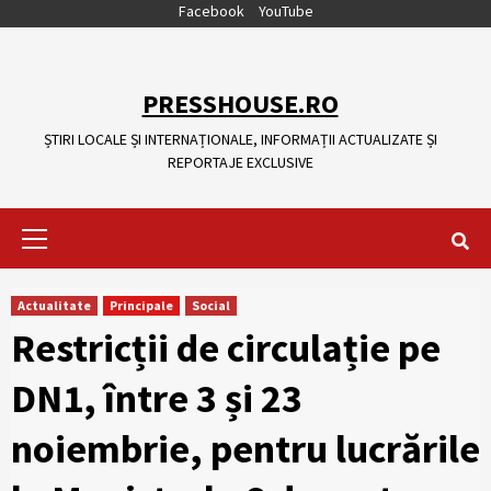
Skip
Facebook
YouTube
to
content
PRESSHOUSE.RO
ȘTIRI LOCALE ȘI INTERNAȚIONALE, INFORMAȚII ACTUALIZATE ȘI
REPORTAJE EXCLUSIVE
Primary
Menu
Actualitate
Principale
Social
Restricții de circulație pe
DN1, între 3 și 23
noiembrie, pentru lucrările