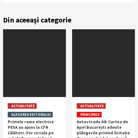
Din aceeași categorie
ACTUALITATE
ACTUALITATE
ALEGEREA EDITORULUI
PRINCIPALE
Primele rame electrice
Autostrada A8: Curtea de
PESA au ajuns la CFR
Apel București admite
Călători. Vor circula pe
plângerile privind licitația