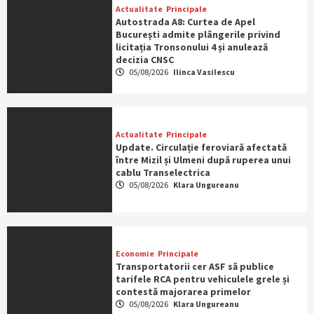
Actualitate
Principale
Autostrada A8: Curtea de Apel
București admite plângerile privind
licitația Tronsonului 4 și anulează
decizia CNSC
05/08/2026
Ilinca Vasilescu
Actualitate
Principale
Update. Circulație feroviară afectată
între Mizil și Ulmeni după ruperea unui
cablu Transelectrica
05/08/2026
Klara Ungureanu
Economie
Principale
Transportatorii cer ASF să publice
tarifele RCA pentru vehiculele grele și
contestă majorarea primelor
05/08/2026
Klara Ungureanu