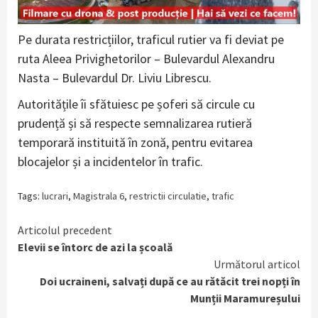
Pe durata restricțiilor, traficul rutier va fi deviat pe
ruta Aleea Privighetorilor – Bulevardul Alexandru
Nasta – Bulevardul Dr. Liviu Librescu.
Autoritățile îi sfătuiesc pe șoferi să circule cu
prudență și să respecte semnalizarea rutieră
temporară instituită în zonă, pentru evitarea
blocajelor și a incidentelor în trafic.
Tags:
lucrari
,
Magistrala 6
,
restrictii circulatie
,
trafic
Continue
Articolul precedent
Elevii se întorc de azi la școală
Reading
Următorul articol
Doi ucraineni, salvați după ce au rătăcit trei nopți în
Munții Maramureșului