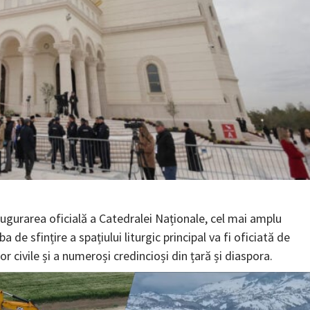
augurarea oficială a Catedralei Naționale, cel mai amplu
a de sfințire a spațiului liturgic principal va fi oficiată de
lor civile și a numeroși credincioși din țară și diaspora.