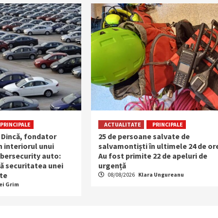
PRINCIPALE
ACTUALITATE
PRINCIPALE
 Dincă, fondator
25 de persoane salvate de
n interiorul unui
salvamontiști în ultimele 24 de or
bersecurity auto:
Au fost primite 22 de apeluri de
ă securitatea unei
urgență
te
08/08/2026
Klara Ungureanu
ei Grim