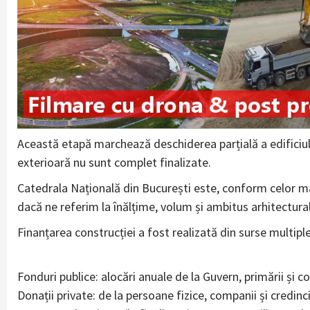
Această etapă marchează deschiderea parțială a edificiului
exterioară nu sunt complet finalizate.
Catedrala Națională din București este, conform celor ma
dacă ne referim la înălțime, volum și ambitus arhitectural
Finanțarea construcției a fost realizată din surse multiple
Fonduri publice: alocări anuale de la Guvern, primării și co
Donații private: de la persoane fizice, companii și credinc