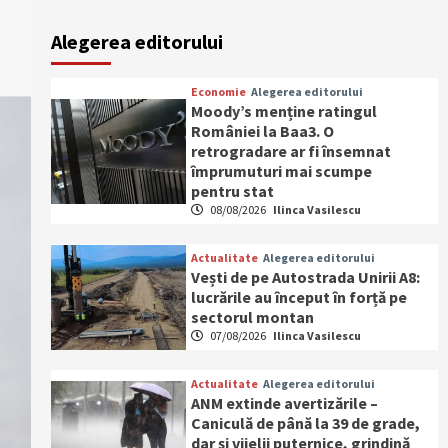
Alegerea editorului
Economie
Alegerea editorului
Moody’s menține ratingul
României la Baa3. O
retrogradare ar fi însemnat
împrumuturi mai scumpe
pentru stat
08/08/2026
Ilinca Vasilescu
Actualitate
Alegerea editorului
Vești de pe Autostrada Unirii A8:
lucrările au început în forță pe
sectorul montan
07/08/2026
Ilinca Vasilescu
Actualitate
Alegerea editorului
ANM extinde avertizările –
Caniculă de până la 39 de grade,
dar și vijelii puternice, grindină