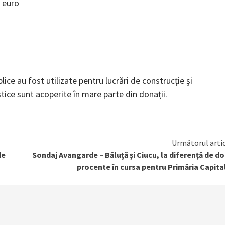
e euro
lice au fost utilizate pentru lucrări de construcție și
tice sunt acoperite în mare parte din donații.
Următorul arti
de
Sondaj Avangarde – Băluţă şi Ciucu, la diferenţă de d
procente în cursa pentru Primăria Capita