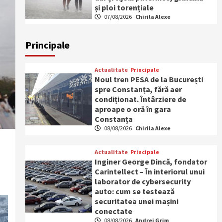
și ploi torențiale
07/08/2026
Chirila Alexe
Principale
Actualitate
Principale
Noul tren PESA de la București
spre Constanța, fără aer
condiționat. Întârziere de
aproape o oră în gara
Constanța
08/08/2026
Chirila Alexe
Actualitate
Principale
Inginer George Dincă, fondator
Carintellect – În interiorul unui
laborator de cybersecurity
auto: cum se testează
securitatea unei mașini
conectate
08/08/2026
Andrei Grim