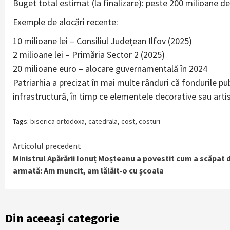
Buget total estimat (la finalizare): peste 200 milioane d
Exemple de alocări recente:
10 milioane lei – Consiliul Județean Ilfov (2025)
2 milioane lei – Primăria Sector 2 (2025)
20 milioane euro – alocare guvernamentală în 2024
Patriarhia a precizat în mai multe rânduri că fondurile pub
infrastructură, în timp ce elementele decorative sau artis
Tags:
biserica ortodoxa
,
catedrala
,
cost
,
costuri
Continue
Articolul precedent
Ministrul Apărării Ionuț Moșteanu a povestit cum a scăpat 
Reading
armată: Am muncit, am lălăit-o cu școala
Din aceeași categorie