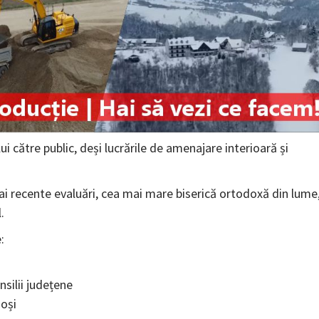
 către public, deși lucrările de amenajare interioară și
i recente evaluări, cea mai mare biserică ortodoxă din lume
.
:
nsilii județene
ioși