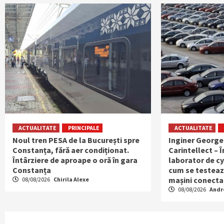
ACTUALITATE
PRINCIPALE
ACTUALITATE
Noul tren PESA de la București spre
Inginer George
Constanța, fără aer condiționat.
Carintellect – Î
Întârziere de aproape o oră în gara
laborator de cy
Constanța
cum se testeaz
mașini conecta
08/08/2026
Chirila Alexe
08/08/2026
Andr