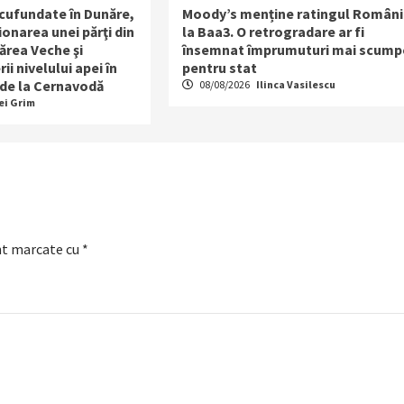
scufundate în Dunăre,
Moody’s menține ratingul Români
ionarea unei părţi din
la Baa3. O retrogradare ar fi
ărea Veche şi
însemnat împrumuturi mai scump
ii nivelului apei în
pentru stat
 de la Cernavodă
08/08/2026
Ilinca Vasilescu
ei Grim
nt marcate cu
*