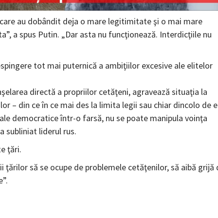
ci care au dobândit deja o mare legitimitate şi o mai mare
a”, a spus Putin. „Dar asta nu funcţionează. Interdicţiile nu
spingere tot mai puternică a ambiţiilor excesive ale elitelor
elarea directă a propriilor cetăţeni, agravează situaţia la
r lor – din ce în ce mai des la limita legii sau chiar dincolo de e
rale democratice într-o farsă, nu se poate manipula voinţa
subliniat liderul rus.
e ţări.
rii ţărilor să se ocupe de problemele cetăţenilor, să aibă grijă
e”.