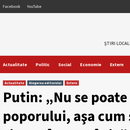
Skip
Facebook
YouTube
to
content
ȘTIRI LOCAL
Actualitate
Politic
Social
Economie
Extern
Actualitate
Alegerea editorului
Extern
Putin: „Nu se poate
poporului, aşa cum 