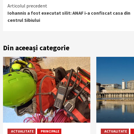
Continue
Articolul precedent
Iohannis a fost executat silit: ANAF i-a confiscat casa din
Reading
centrul Sibiului
Din aceeași categorie
ACTUALITATE
PRINCIPALE
ACTUALITATE