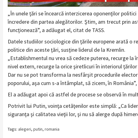
„În unele ţări se încearcă interzicerea oponenţilor politi
încredere din partea alegătorilor. Ştim, am trecut prin ast
funcţionează”, a adăugat el, citat de TASS.
Datele studiilor sociologice din ţările europene arată o re
politice din aceste ţări, susţine liderul de la Kremlin.
„Establishmentul nu vrea să cedeze puterea, recurge la înş
nivel extern, recurge la orice şiretlicuri în interiorul ţărilo
Dar nu se pot transforma la nesfârşit procedurile electo
poporului, aşa cum s-a întâmplat, să zicem, în România”, a 
El a adăugat apoi că astfel de procese se observă în mult
Potrivit lui Putin, voinţa cetăţenilor este simplă: „Ca lide
siguranţa şi calitatea vieţii lor, şi nu să alerge după himer
Tags:
alegeri
,
putin
,
romania