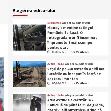
Alegerea editorului
Economie
Alegerea editorului
Moody’s menține ratingul
României la Baa3. O
retrogradare ar fi însemnat
împrumuturi mai scumpe
pentru stat
08/08/2026
Ilinca Vasilescu
Actualitate
Alegerea editorului
Vești de pe Autostrada Unirii A8:
lucrările au început în forță pe
sectorul montan
07/08/2026
Ilinca Vasilescu
Actualitate
Alegerea editorului
ANM extinde avertizările –
Caniculă de până la 39 de grade,
dar și vijelii puternice, grindină