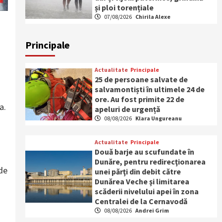
și ploi torențiale
07/08/2026
Chirila Alexe
Principale
Actualitate
Principale
25 de persoane salvate de
salvamontiști în ultimele 24 de
ore. Au fost primite 22 de
a.
apeluri de urgență
08/08/2026
Klara Ungureanu
Actualitate
Principale
Două barje au scufundate în
Dunăre, pentru redirecţionarea
 de
unei părţi din debit către
Dunărea Veche şi limitarea
scăderii nivelului apei în zona
Centralei de la Cernavodă
08/08/2026
Andrei Grim