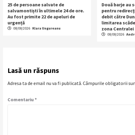
25 de persoane salvate de
Două barje au 
salvamontiști în ultimele 24 de ore.
pentru redirecţ
Au fost primite 22 de apeluri de
debit către Dun
urgență
limitarea scăder
zona Centralei
08/08/2026
Klara Ungureanu
08/08/2026
Andr
Lasă un răspuns
Adresa ta de email nu va fi publicată.
Câmpurile obligatorii su
Comentariu
*