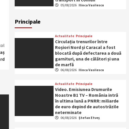
05/08/2026
Ilinca Vasilescu
Principale
Actualitate
Principale
Circulația trenurilor între
col
Roșiori Nord și Caracal a fost
raș
blocată după defectarea a două
garnituri, una de călători și una
ord
de marfă
06/08/2026
Ilinca Vasilescu
Actualitate
Principale
Video. Emisiunea Drumurile
Noastre B1 TV – România intră
în ultima lună a PNRR: miliarde
de euro depind de autostrăzile
neterminate
06/08/2026
Ștefan Etveș