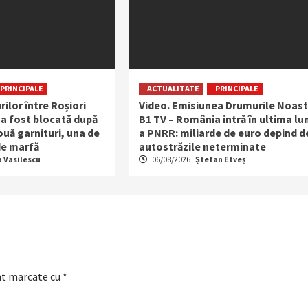
PRINCIPALE
ACTUALITATE
PRINCIPALE
rilor între Roșiori
Video. Emisiunea Drumurile Noast
 a fost blocată după
B1 TV – România intră în ultima lu
uă garnituri, una de
a PNRR: miliarde de euro depind d
 de marfă
autostrăzile neterminate
a Vasilescu
06/08/2026
Ștefan Etveș
nt marcate cu
*