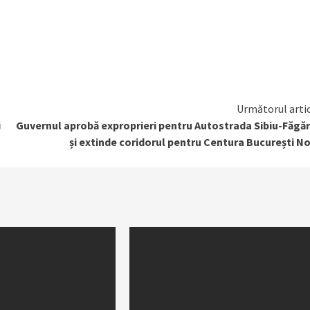
Următorul arti
i
Guvernul aprobă exproprieri pentru Autostrada Sibiu-Făgă
și extinde coridorul pentru Centura București N