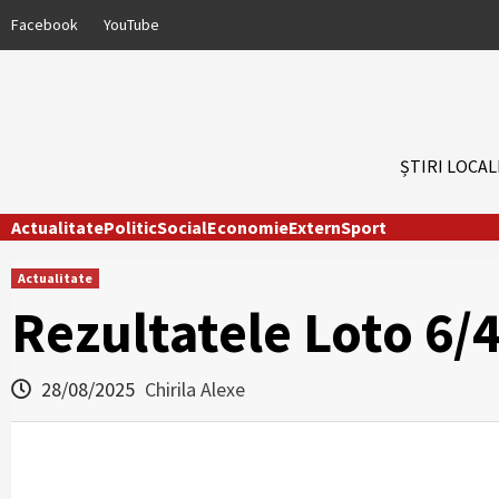
Skip
Facebook
YouTube
to
content
ȘTIRI LOCAL
Actualitate
Politic
Social
Economie
Extern
Sport
Actualitate
Rezultatele Loto 6/
28/08/2025
Chirila Alexe