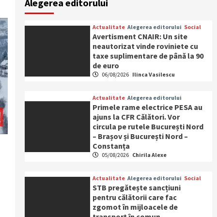
Alegerea editorului
Actualitate
Alegerea editorului
Social
Avertisment CNAIR: Un site
neautorizat vinde roviniete cu
taxe suplimentare de până la 90
de euro
06/08/2026
Ilinca Vasilescu
Actualitate
Alegerea editorului
Primele rame electrice PESA au
ajuns la CFR Călători. Vor
circula pe rutele București Nord
– Brașov și București Nord –
Constanța
05/08/2026
Chirila Alexe
Actualitate
Alegerea editorului
Social
STB pregătește sancțiuni
pentru călătorii care fac
zgomot în mijloacele de
transport în comun