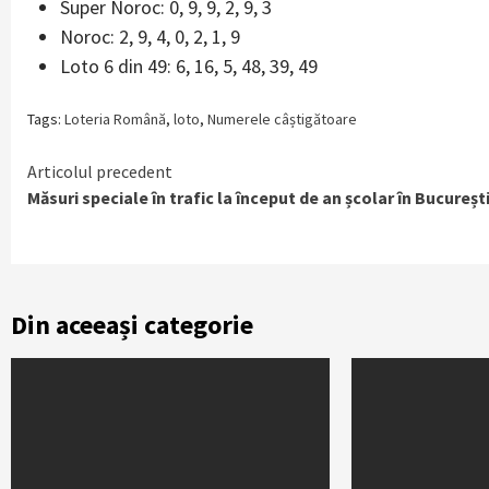
Super Noroc: 0, 9, 9, 2, 9, 3
Noroc: 2, 9, 4, 0, 2, 1, 9
Loto 6 din 49: 6, 16, 5, 48, 39, 49
Tags:
Loteria Română
,
loto
,
Numerele câștigătoare
Continue
Articolul precedent
Măsuri speciale în trafic la început de an școlar în Bucureșt
Reading
Din aceeași categorie