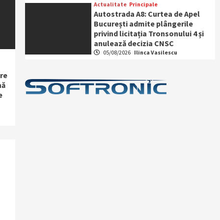
Actualitate
Principale
Autostrada A8: Curtea de Apel
București admite plângerile
privind licitația Tronsonului 4 și
anulează decizia CNSC
05/08/2026
Ilinca Vasilescu
re
nă
e