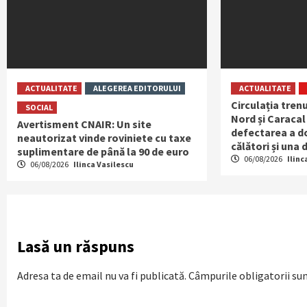
ACTUALITATE
ALEGEREA EDITORULUI
ACTUALITATE
Circulația trenu
SOCIAL
Nord și Caracal
Avertisment CNAIR: Un site
defectarea a do
neautorizat vinde roviniete cu taxe
călători și una
suplimentare de până la 90 de euro
06/08/2026
Ilinc
06/08/2026
Ilinca Vasilescu
Lasă un răspuns
Adresa ta de email nu va fi publicată.
Câmpurile obligatorii su