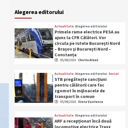
Alegerea editorului
Actualitate
Alegerea editorului
Primele rame electrice PESA au
ajuns la CFR Călători. Vor
circula pe rutele București Nord
– Brașov și București Nord –
Constanța
05/08/2026
Chirila Alexe
Actualitate
Alegerea editorului
Social
STB pregătește sancțiuni
pentru călătorii care fac
zgomot în mijloacele de
transport în comun
05/08/2026
Ilinca Vasilescu
Actualitate
Alegerea editorului
ARF a recepționat încă două
locomotive electrice Traxx