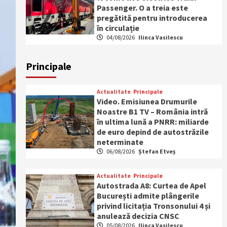
Passenger. O a treia este
pregătită pentru introducerea
în circulație
04/08/2026
Ilinca Vasilescu
Principale
Actualitate
Principale
Video. Emisiunea Drumurile
Noastre B1 TV – România intră
în ultima lună a PNRR: miliarde
de euro depind de autostrăzile
neterminate
06/08/2026
Ștefan Etveș
Actualitate
Principale
Autostrada A8: Curtea de Apel
București admite plângerile
privind licitația Tronsonului 4 și
anulează decizia CNSC
05/08/2026
Ilinca Vasilescu