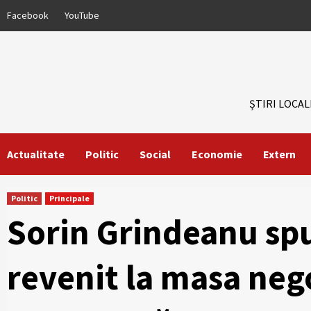
Skip
Facebook
YouTube
to
content
ȘTIRI LOCAL
Actualitate
Politic
Social
Economie
Extern
Politic
Principale
Sorin Grindeanu sp
revenit la masa nego