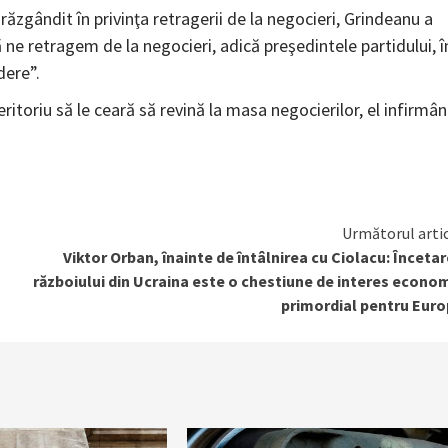
ăzgândit în privinţa retragerii de la negocieri, Grindeanu a
 ne retragem de la negocieri, adică preşedintele partidului, î
dere”.
eritoriu să le ceară să revină la masa negocierilor, el infirmâ
Următorul arti
Viktor Orban, înainte de întâlnirea cu Ciolacu: Înceta
războiului din Ucraina este o chestiune de interes econo
primordial pentru Eur