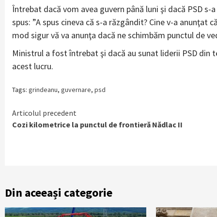
Întrebat dacă vom avea guvern până luni şi dacă PSD s-a r
spus: ”A spus cineva că s-a răzgândit? Cine v-a anunţat că
mod sigur vă va anunţa dacă ne schimbăm punctul de ve
Ministrul a fost întrebat şi dacă au sunat liderii PSD din t
acest lucru.
Tags:
grindeanu
,
guvernare
,
psd
Continue
Articolul precedent
Cozi kilometrice la punctul de frontieră Nădlac II
Reading
Din aceeași categorie