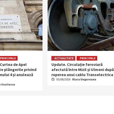
PRINCIPALE
ACTUALITATE
PRINCIPALE
 Curtea de Apel
Update. Circulație feroviară
e plângerile privind
afectată între Mizil și Ulmeni după
nului 4 și anulează
ruperea unui cablu Transelectrica
05/08/2026
Klara Ungureanu
a Vasilescu