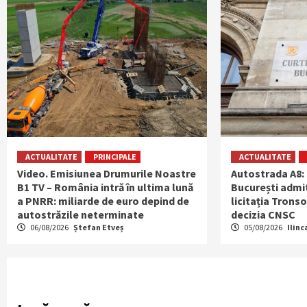
ACTUALITATE
PRINCIPALE
ACTUALITATE
Video. Emisiunea Drumurile Noastre
Autostrada A8:
B1 TV – România intră în ultima lună
București admit
a PNRR: miliarde de euro depind de
licitația Tronso
autostrăzile neterminate
decizia CNSC
06/08/2026
Ștefan Etveș
05/08/2026
Ilinc