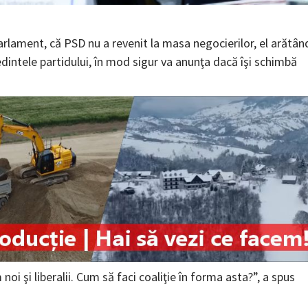
Parlament, că PSD nu a revenit la masa negocierilor, el arătân
edintele partidului, în mod sigur va anunţa dacă îşi schimbă
oi şi liberalii. Cum să faci coaliţie în forma asta?”, a spus