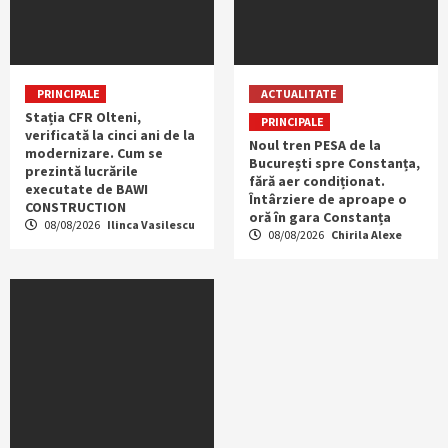
PRINCIPALE
ACTUALITATE
Stația CFR Olteni,
PRINCIPALE
verificată la cinci ani de la
Noul tren PESA de la
modernizare. Cum se
București spre Constanța,
prezintă lucrările
fără aer condiționat.
executate de BAWI
Întârziere de aproape o
CONSTRUCTION
oră în gara Constanța
08/08/2026
Ilinca Vasilescu
08/08/2026
Chirila Alexe