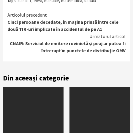
Tags:
clasa I 1
,
elevi
,
manuale
,
matematica
,
scoala
Continue
Articolul precedent
Cinci persoane decedate, în maşina prinsă între cele
Reading
două TIR-uri implicate în accidentul de pe A1
Următorul articol
CNAIR: Serviciul de emitere rovinietă şi peaj ar putea fi
întrerupt în punctele de distribuţie OMV
Din aceeași categorie