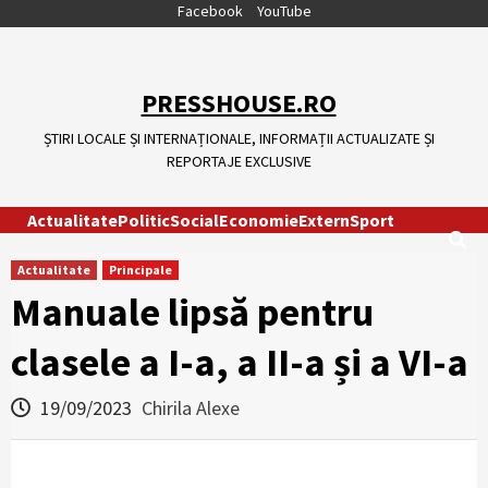
Skip
Facebook
YouTube
to
content
PRESSHOUSE.RO
ȘTIRI LOCALE ȘI INTERNAȚIONALE, INFORMAȚII ACTUALIZATE ȘI
REPORTAJE EXCLUSIVE
Actualitate
Politic
Social
Economie
Extern
Sport
Actualitate
Principale
Manuale lipsă pentru
clasele a I-a, a II-a și a VI-a
19/09/2023
Chirila Alexe