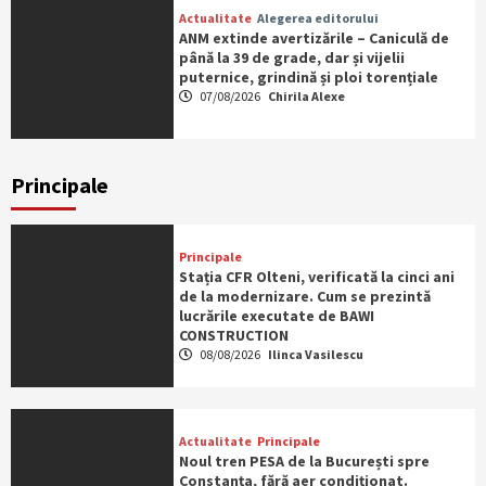
Actualitate
Alegerea editorului
ANM extinde avertizările – Caniculă de
până la 39 de grade, dar și vijelii
puternice, grindină și ploi torențiale
07/08/2026
Chirila Alexe
Principale
Principale
Stația CFR Olteni, verificată la cinci ani
de la modernizare. Cum se prezintă
lucrările executate de BAWI
CONSTRUCTION
08/08/2026
Ilinca Vasilescu
Actualitate
Principale
Noul tren PESA de la București spre
Constanța, fără aer condiționat.