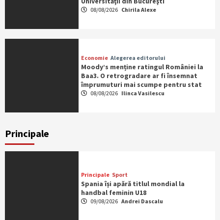
Universităţii din Bucureşti
08/08/2026
Chirila Alexe
Economie
Alegerea editorului
Moody’s menține ratingul României la
Baa3. O retrogradare ar fi însemnat
împrumuturi mai scumpe pentru stat
08/08/2026
Ilinca Vasilescu
Principale
Principale
Sport
Spania își apără titlul mondial la
handbal feminin U18
09/08/2026
Andrei Dascalu