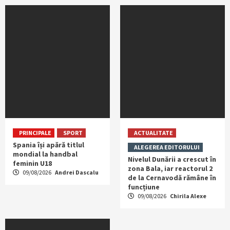
PRINCIPALE
SPORT
ACTUALITATE
Spania își apără titlul
ALEGEREA EDITORULUI
mondial la handbal
Nivelul Dunării a crescut în
feminin U18
zona Bala, iar reactorul 2
09/08/2026
Andrei Dascalu
de la Cernavodă rămâne în
funcțiune
09/08/2026
Chirila Alexe