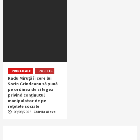
PRINCIPALE
POLITIC
Radu Miruță îi cere lui
Sorin Grindeanu să pună
pe ordinea de zi legea
privind conținutul
manipulator de pe
rețelele sociale
09/08/2026
Chirila Alexe