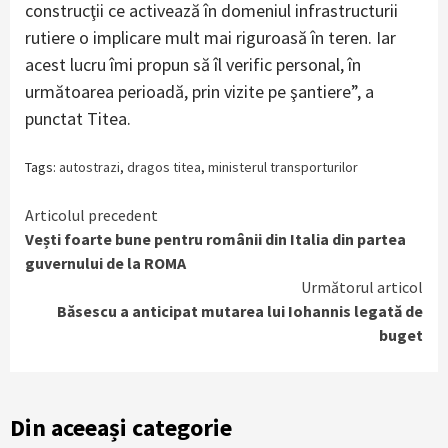
construcţii ce activează în domeniul infrastructurii
rutiere o implicare mult mai riguroasă în teren. Iar
acest lucru îmi propun să îl verific personal, în
următoarea perioadă, prin vizite pe şantiere”, a
punctat Titea.
Tags:
autostrazi
,
dragos titea
,
ministerul transporturilor
Continue
Articolul precedent
Vești foarte bune pentru românii din Italia din partea
Reading
guvernului de la ROMA
Următorul articol
Băsescu a anticipat mutarea lui Iohannis legată de
buget
Din aceeași categorie