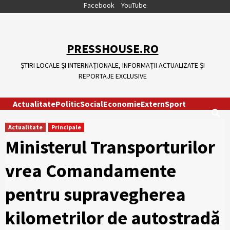
Skip
Facebook
YouTube
to
content
PRESSHOUSE.RO
ȘTIRI LOCALE ȘI INTERNAȚIONALE, INFORMAȚII ACTUALIZATE ȘI
REPORTAJE EXCLUSIVE
Actualitate
Politic
Social
Economie
Extern
Sport
Actualitate
Principale
Ministerul Transporturilor
vrea Comandamente
pentru supravegherea
kilometrilor de autostradă